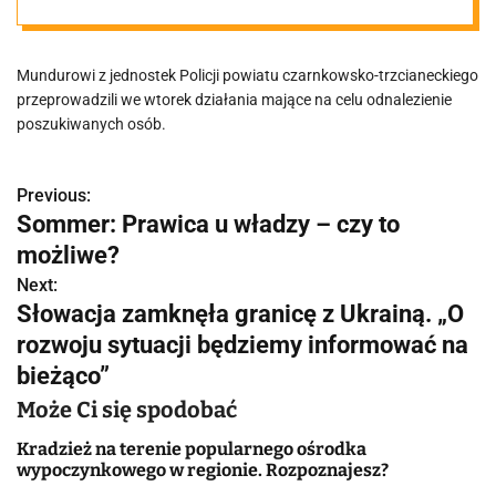
osoby.
Mundurowi z jednostek Policji powiatu czarnkowsko-trzcianeckiego
Ukrywały się
przeprowadzili we wtorek działania mające na celu odnalezienie
poszukiwanych osób.
przed
Previous:
N
wymiarem
Sommer: Prawica u władzy – czy to
a
możliwe?
sprawiedliwośc
w
Next:
Słowacja zamknęła granicę z Ukrainą. „O
i
i
rozwoju sytuacji będziemy informować na
g
bieżąco”
a
Może Ci się spodobać
c
Kradzież na terenie popularnego ośrodka
wypoczynkowego w regionie. Rozpoznajesz?