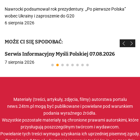
Nawrocki podsumował rok prezydentury. „Po pierwsze Polska”
wobec Ukrainy i zaproszenie do G20
6 sierpnia 2026
MOŻE CI SIĘ SPODOBAĆ:
Serwis Informacyjny Myśli Polskiej 07.08.2026
7 sierpnia 2026
Materiały (treści, artykuły, zdjęcia, filmy) autorstwa portalu
news.24tm.pl mogą być publikowane i powielane pod warunkiem
podania wyraźnego źródła.
Wszystkie pozostałe materiały są chronione prawami autorskimi, które
przysługują poszczególnym twórcom i wydawcom.
Powielanie tych treści wymaga uzyskania ich uprzedniej pisemnej zgody.