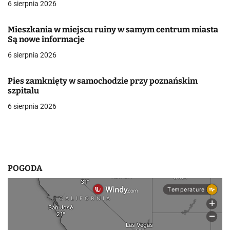
j
6 sierpnia 2026
a
Mieszkania w miejscu ruiny w samym centrum miasta
w
Są nowe informacje
6 sierpnia 2026
p
i
Pies zamknięty w samochodzie przy poznańskim
szpitalu
s
6 sierpnia 2026
u
POGODA