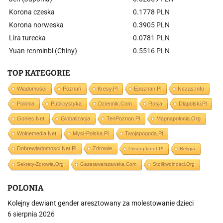
Korona czeska
0.1778 PLN
Korona norweska
0.3905 PLN
Lira turecka
0.0781 PLN
Yuan renminbi (Chiny)
0.5516 PLN
TOP KATEGORIE
Wiadomości
Poznań
Kresy.pl
Epoznan.pl
Nczas.info
Polonia
Publicystyka
Dziennik.com
Rosja
Dlapolski.pl
Goniec.net
Globalizacja
TenPoznan.pl
Magnapolonia.org
Wolnemedia.net
Mysl-Polska.pl
Twojapogoda.pl
Dobrewiadomosci.net.pl
Zdrowie
Prisonplanet.pl
Religia
Sekrety-Zdrowia.org
Gazetawarszawska.com
Stolikwolnosci.org
POLONIA
Kolejny dewiant gender aresztowany za molestowanie dzieci
6 sierpnia 2026