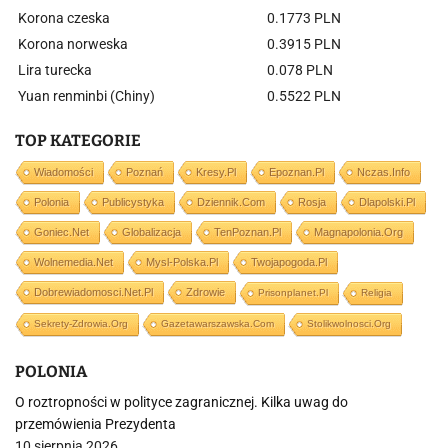
Korona czeska
0.1773 PLN
Korona norweska
0.3915 PLN
Lira turecka
0.078 PLN
Yuan renminbi (Chiny)
0.5522 PLN
TOP KATEGORIE
Wiadomości
Poznań
Kresy.pl
Epoznan.pl
Nczas.info
Polonia
Publicystyka
Dziennik.com
Rosja
Dlapolski.pl
Goniec.net
Globalizacja
TenPoznan.pl
Magnapolonia.org
Wolnemedia.net
Mysl-Polska.pl
Twojapogoda.pl
Dobrewiadomosci.net.pl
Zdrowie
Prisonplanet.pl
Religia
Sekrety-Zdrowia.org
Gazetawarszawska.com
Stolikwolnosci.org
POLONIA
O roztropności w polityce zagranicznej. Kilka uwag do
przemówienia Prezydenta
10 sierpnia 2026