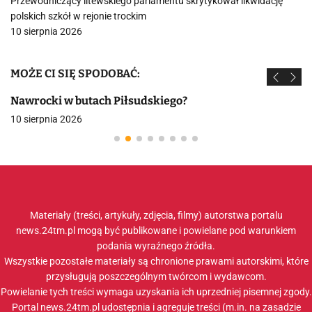
Przewodniczący litewskiego parlamentu skrytykował likwidację
polskich szkół w rejonie trockim
10 sierpnia 2026
MOŻE CI SIĘ SPODOBAĆ:
Nawrocki w butach Piłsudskiego?
10 sierpnia 2026
Materiały (treści, artykuły, zdjęcia, filmy) autorstwa portalu
news.24tm.pl mogą być publikowane i powielane pod warunkiem
podania wyraźnego źródła.
Wszystkie pozostałe materiały są chronione prawami autorskimi, które
przysługują poszczególnym twórcom i wydawcom.
Powielanie tych treści wymaga uzyskania ich uprzedniej pisemnej zgody.
Portal news.24tm.pl udostępnia i agreguje treści (m.in. na zasadzie