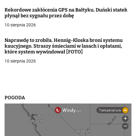
w
Rekordowe zakłócenia GPS na Bałtyku. Duński statek
płynął bez sygnału przez dobę
p
10 sierpnia 2026
i
Naprawdę to zrobiła. Hennig-Kloska broni systemu
s
kaucyjnego. Straszy śmieciami w lasach i opłatami,
które system wywindował [FOTO]
u
10 sierpnia 2026
POGODA