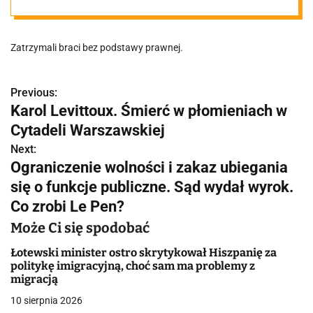
fałszywe
Zatrzymali braci bez podstawy prawnej.
zeznania
Previous:
N
Karol Levittoux. Śmierć w płomieniach w
a
Cytadeli Warszawskiej
w
Next:
Ograniczenie wolności i zakaz ubiegania
i
się o funkcje publiczne. Sąd wydał wyrok.
g
Co zrobi Le Pen?
a
Może Ci się spodobać
c
Łotewski minister ostro skrytykował Hiszpanię za
politykę imigracyjną, choć sam ma problemy z
j
migracją
10 sierpnia 2026
a