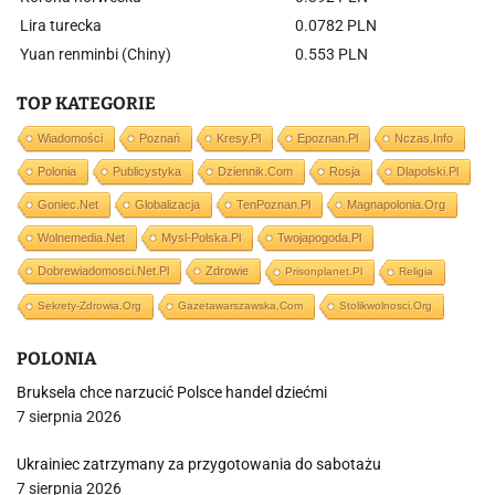
Lira turecka
0.0782 PLN
Yuan renminbi (Chiny)
0.553 PLN
TOP KATEGORIE
Wiadomości
Poznań
Kresy.pl
Epoznan.pl
Nczas.info
Polonia
Publicystyka
Dziennik.com
Rosja
Dlapolski.pl
Goniec.net
Globalizacja
TenPoznan.pl
Magnapolonia.org
Wolnemedia.net
Mysl-Polska.pl
Twojapogoda.pl
Dobrewiadomosci.net.pl
Zdrowie
Prisonplanet.pl
Religia
Sekrety-Zdrowia.org
Gazetawarszawska.com
Stolikwolnosci.org
POLONIA
Bruksela chce narzucić Polsce handel dziećmi
7 sierpnia 2026
Ukrainiec zatrzymany za przygotowania do sabotażu
7 sierpnia 2026