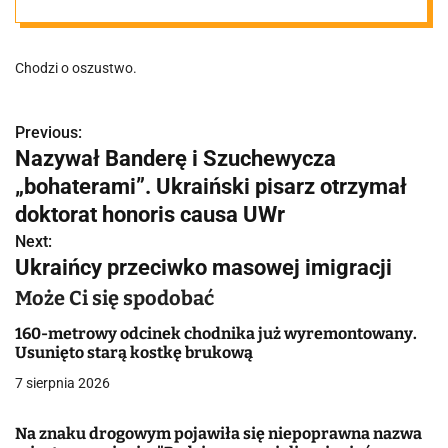
mężczyzny.
Chodzi o oszustwo.
Rozpoznajesz
go?
Previous:
N
Nazywał Banderę i Szuchewycza
a
„bohaterami”. Ukraiński pisarz otrzymał
w
doktorat honoris causa UWr
Next:
i
Ukraińcy przeciwko masowej imigracji
g
Może Ci się spodobać
a
160-metrowy odcinek chodnika już wyremontowany.
Usunięto starą kostkę brukową
c
7 sierpnia 2026
j
Na znaku drogowym pojawiła się niepoprawna nazwa
a