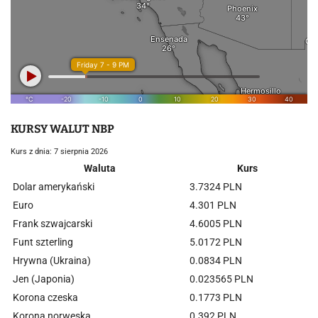
KURSY WALUT NBP
Kurs z dnia: 7 sierpnia 2026
Waluta
Kurs
Dolar amerykański
3.7324 PLN
Euro
4.301 PLN
Frank szwajcarski
4.6005 PLN
Funt szterling
5.0172 PLN
Hrywna (Ukraina)
0.0834 PLN
Jen (Japonia)
0.023565 PLN
Korona czeska
0.1773 PLN
Korona norweska
0.392 PLN