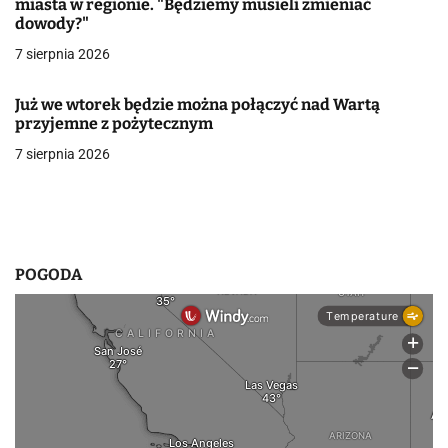
miasta w regionie. "Będziemy musieli zmieniać
dowody?"
w
7 sierpnia 2026
p
i
Już we wtorek będzie można połączyć nad Wartą
przyjemne z pożytecznym
s
7 sierpnia 2026
u
POGODA