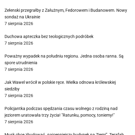
Zełenski przegrałby z Załużnym, Fedorowem i Budanowem. Nowy
sondaż na Ukrainie
7 sierpnia 2026
Duchowa apteczka bez teologicznych podróbek
7 sierpnia 2026
Poważny wypadek na południu regionu. Jedna osoba ranna. Są
spore utrudnienia
7 sierpnia 2026
Jak Wawel wrócił w polskie ręce. Wielka odnowa królewskiej
siedziby
7 sierpnia 2026
Policjantka podczas spędzania czasu wolnego z rodziną nad
jeziorem uratowała trzy życia! "Ratunku, pomocy, toniemy!"
7 sierpnia 2026
Musk chce zbudować „najcenniejszy budynek na Ziemi”. Terafab