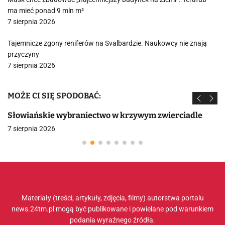
ma mieć ponad 9 mln m²
7 sierpnia 2026
Tajemnicze zgony reniferów na Svalbardzie. Naukowcy nie znają
przyczyny
7 sierpnia 2026
MOŻE CI SIĘ SPODOBAĆ:
Słowiańskie wybraniectwo w krzywym zwierciadle
7 sierpnia 2026
Materiały (treści, artykuły, zdjęcia, filmy) autorstwa portalu
news.24tm.pl mogą być publikowane i powielane pod warunkiem
podania wyraźnego źródła.