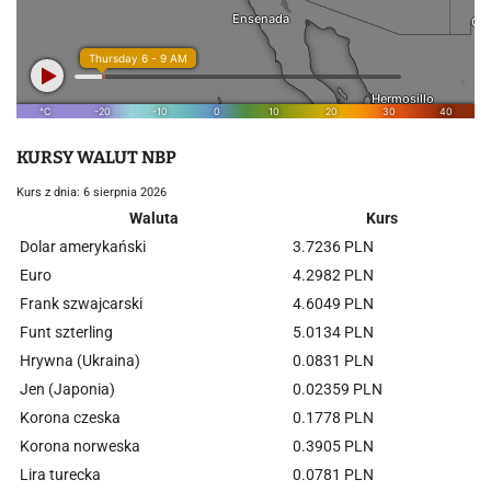
KURSY WALUT NBP
Kurs z dnia: 6 sierpnia 2026
Waluta
Kurs
Dolar amerykański
3.7236 PLN
Euro
4.2982 PLN
Frank szwajcarski
4.6049 PLN
Funt szterling
5.0134 PLN
Hrywna (Ukraina)
0.0831 PLN
Jen (Japonia)
0.02359 PLN
Korona czeska
0.1778 PLN
Korona norweska
0.3905 PLN
Lira turecka
0.0781 PLN