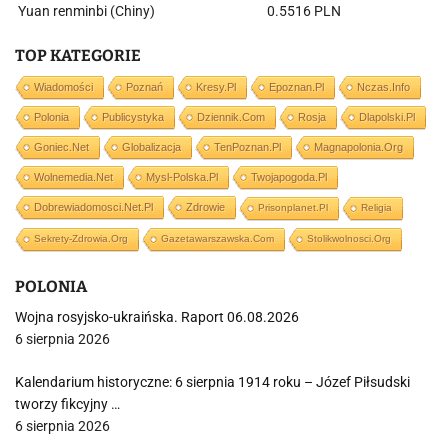
Yuan renminbi (Chiny)
0.5516 PLN
TOP KATEGORIE
Wiadomości
Poznań
Kresy.pl
Epoznan.pl
Nczas.info
Polonia
Publicystyka
Dziennik.com
Rosja
Dlapolski.pl
Goniec.net
Globalizacja
TenPoznan.pl
Magnapolonia.org
Wolnemedia.net
Mysl-Polska.pl
Twojapogoda.pl
Dobrewiadomosci.net.pl
Zdrowie
Prisonplanet.pl
Religia
Sekrety-Zdrowia.org
Gazetawarszawska.com
Stolikwolnosci.org
POLONIA
Wojna rosyjsko-ukraińska. Raport 06.08.2026
6 sierpnia 2026
Kalendarium historyczne: 6 sierpnia 1914 roku – Józef Piłsudski
tworzy fikcyjny …
6 sierpnia 2026