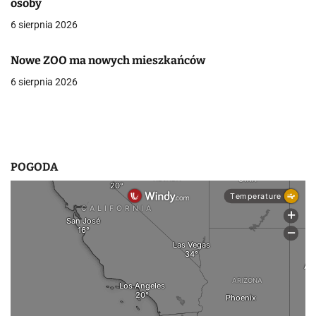
osoby
w
6 sierpnia 2026
p
Nowe ZOO ma nowych mieszkańców
i
6 sierpnia 2026
s
u
POGODA