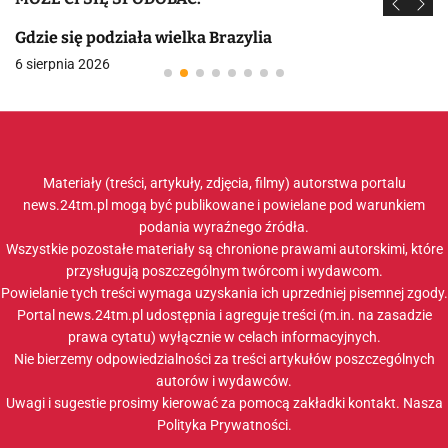
Gdzie się podziała wielka Brazylia
6 sierpnia 2026
Materiały (treści, artykuły, zdjęcia, filmy) autorstwa portalu
news.24tm.pl mogą być publikowane i powielane pod warunkiem
podania wyraźnego źródła.
Wszystkie pozostałe materiały są chronione prawami autorskimi, które
przysługują poszczególnym twórcom i wydawcom.
Powielanie tych treści wymaga uzyskania ich uprzedniej pisemnej zgody.
Portal news.24tm.pl udostępnia i agreguje treści (m.in. na zasadzie
prawa cytatu) wyłącznie w celach informacyjnych.
Nie bierzemy odpowiedzialności za treści artykułów poszczególnych
autorów i wydawców.
Uwagi i sugestie prosimy kierować za pomocą zakładki
kontakt
. Nasza
Polityka Prywatności
.