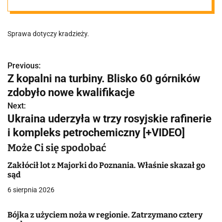
Sprawa dotyczy kradzieży.
Previous:
N
Z kopalni na turbiny. Blisko 60 górników
a
zdobyło nowe kwalifikacje
w
Next:
Ukraina uderzyła w trzy rosyjskie rafinerie
i
i kompleks petrochemiczny [+VIDEO]
g
Może Ci się spodobać
a
Zakłócił lot z Majorki do Poznania. Właśnie skazał go
sąd
c
6 sierpnia 2026
j
Bójka z użyciem noża w regionie. Zatrzymano cztery
a