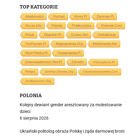
TOP KATEGORIE
i
Wiadomości
Poznań
Kresy.pl
Epoznan.pl
Nczas.info
Polonia
Publicystyka
Dziennik.com
Rosja
Dlapolski.pl
Goniec.net
Globalizacja
TenPoznan.pl
Magnapolonia.org
Wolnemedia.net
Mysl-Polska.pl
Twojapogoda.pl
Dobrewiadomosci.net.pl
Zdrowie
Prisonplanet.pl
Religia
Sekrety-Zdrowia.org
Gazetawarszawska.com
Stolikwolnosci.org
POLONIA
Kolejny dewiant gender aresztowany za molestowanie
dzieci
6 sierpnia 2026
Ukraiński politolog obraża Polskę i żąda darmowej broni