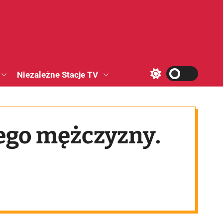
Niezależne Stacje TV
S
w
i
t
c
h
tego mężczyzny.
c
o
l
o
r
m
o
d
e