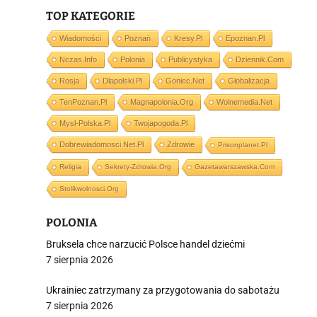
TOP KATEGORIE
i
Wiadomości
Poznań
Kresy.pl
Epoznan.pl
Nczas.info
Polonia
Publicystyka
Dziennik.com
Rosja
Dlapolski.pl
Goniec.net
Globalizacja
TenPoznan.pl
Magnapolonia.org
Wolnemedia.net
Mysl-Polska.pl
Twojapogoda.pl
Dobrewiadomosci.net.pl
Zdrowie
Prisonplanet.pl
Religia
Sekrety-Zdrowia.org
Gazetawarszawska.com
Stolikwolnosci.org
POLONIA
Bruksela chce narzucić Polsce handel dziećmi
7 sierpnia 2026
Ukrainiec zatrzymany za przygotowania do sabotażu
7 sierpnia 2026