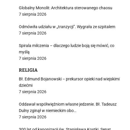
Globalny Monolit: Architektura sterowanego chaosu
7 sierpnia 2026
Odmówiła udziału w „tranzycji”. Wygrała ze szpitalem
7 sierpnia 2026
Spirala milczenia – dlaczego ludzie boją się mówić, co
myślą
7 sierpnia 2026
RELIGIA
Bł. Edmund Bojanowski – prekursor opieki nad wiejskimi
dziećmi
7 sierpnia 2026
Oddawał współwięźniom własne jedzenie. Bł. Tadeusz
Dulny zginął w niemieckim obo…
7 sierpnia 2026
300 lat od kanonizacji św. Stanisława Kostki. Senat