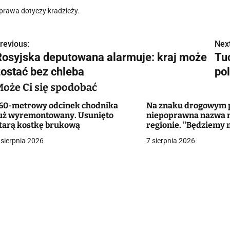
prawa dotyczy kradzieży.
revious:
Next
N
Rosyjska deputowana alarmuje: kraj może
Tu
a
zostać bez chleba
po
w
Może Ci się spodobać
60-metrowy odcinek chodnika
Na znaku drogowym p
uż wyremontowany. Usunięto
niepoprawna nazwa 
g
tarą kostkę brukową
regionie. "Będziemy 
zmieniać dowody?"
 sierpnia 2026
7 sierpnia 2026
a
c
a
w