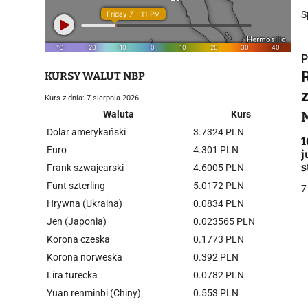
S
P
KURSY WALUT NBP
Kurs z dnia: 7 sierpnia 2026
Waluta
Kurs
Dolar amerykański
3.7324 PLN
i
1
Euro
4.301 PLN
j
s
Frank szwajcarski
4.6005 PLN
Funt szterling
5.0172 PLN
7
Hrywna (Ukraina)
0.0834 PLN
Jen (Japonia)
0.023565 PLN
Korona czeska
0.1773 PLN
j
Korona norweska
0.392 PLN
Lira turecka
0.0782 PLN
Yuan renminbi (Chiny)
0.553 PLN