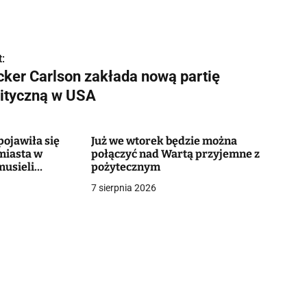
:
cker Carlson zakłada nową partię
lityczną w USA
ojawiła się
Już we wtorek będzie można
miasta w
połączyć nad Wartą przyjemne z
musieli
pożytecznym
7 sierpnia 2026