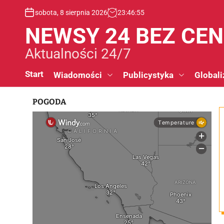
S
sobota, 8 sierpnia 2026
23
:
46
:
55
k
i
NEWSY 24 BEZ CE
p
t
Aktualności 24/7
o
c
Start
Wiadomości
Publicystyka
Globali
o
n
POGODA
t
e
n
t