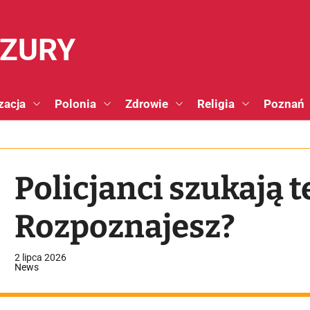
NZURY
zacja
Polonia
Zdrowie
Religia
Poznań
Policjanci szukają t
Rozpoznajesz?
2 lipca 2026
News