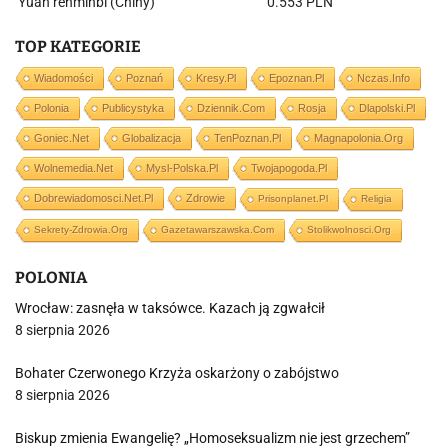
Yuan renminbi (Chiny)
0.553 PLN
TOP KATEGORIE
Wiadomości
Poznań
Kresy.pl
Epoznan.pl
Nczas.info
Polonia
Publicystyka
Dziennik.com
Rosja
Dlapolski.pl
Goniec.net
Globalizacja
TenPoznan.pl
Magnapolonia.org
Wolnemedia.net
Mysl-Polska.pl
Twojapogoda.pl
Dobrewiadomosci.net.pl
Zdrowie
Prisonplanet.pl
Religia
Sekrety-Zdrowia.org
Gazetawarszawska.com
Stolikwolnosci.org
POLONIA
Wrocław: zasnęła w taksówce. Kazach ją zgwałcił
8 sierpnia 2026
Bohater Czerwonego Krzyża oskarżony o zabójstwo
8 sierpnia 2026
Biskup zmienia Ewangelię? „Homoseksualizm nie jest grzechem”