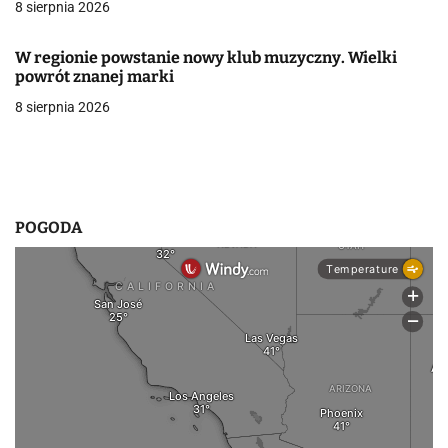
8 sierpnia 2026
w
W regionie powstanie nowy klub muzyczny. Wielki
p
powrót znanej marki
i
8 sierpnia 2026
s
u
POGODA