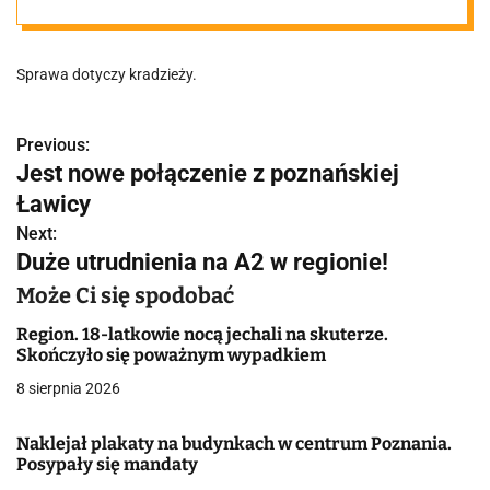
Sprawa dotyczy kradzieży.
Previous:
N
Jest nowe połączenie z poznańskiej
a
Ławicy
w
Next:
Duże utrudnienia na A2 w regionie!
i
Może Ci się spodobać
g
Region. 18-latkowie nocą jechali na skuterze.
a
Skończyło się poważnym wypadkiem
8 sierpnia 2026
c
j
Naklejał plakaty na budynkach w centrum Poznania.
Posypały się mandaty
a