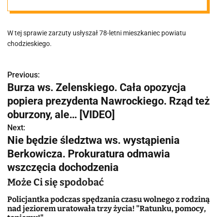
chwytania i
W tej sprawie zarzuty usłyszał 78-letni mieszkaniec powiatu
zabijania
chodzieskiego.
zwierząt
Previous:
N
Burza ws. Zelenskiego. Cała opozycja
a
popiera prezydenta Nawrockiego. Rząd też
w
oburzony, ale… [VIDEO]
Next:
i
Nie będzie śledztwa ws. wystąpienia
g
Berkowicza. Prokuratura odmawia
wszczęcia dochodzenia
a
Może Ci się spodobać
c
Policjantka podczas spędzania czasu wolnego z rodziną
j
nad jeziorem uratowała trzy życia! "Ratunku, pomocy,