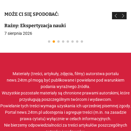
MOŻE CI SIĘ SPODOBAĆ:
Raźny: Ekspertyzacja nauki
7 sierpnia 2026
Materiały (treści, artykuły, zdjęcia, filmy) autorstwa portalu
news.24tm.pl mogą być publikowane i powielane pod warunkiem
podania wyraźnego źródła.
Wszystkie pozostałe materiały są chronione prawami autorskimi, które
przysługują poszczególnym twórcom i wydawcom.
Powielanie tych treści wymaga uzyskania ich uprzedniej pisemnej zgody.
Portal news.24tm.pl udostępnia i agreguje treści (m.in. na zasadzie
prawa cytatu) wyłącznie w celach informacyjnych.
Nie bierzemy odpowiedzialności za treści artykułów poszczególnych