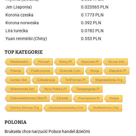
Jen (Japonia)
0.023565 PLN
Korona czeska
0.1773 PLN
Korona norweska
0.392 PLN
Lira turecka
0.0782 PLN
Yuan renminbi (Chiny)
0.553 PLN
TOP KATEGORIE
Wiadomości
Poznań
Kresy.pl
Epoznan.pl
Nczas.info
Polonia
Publicystyka
Dziennik.com
Rosja
Dlapolski.pl
Goniec.net
Globalizacja
TenPoznan.pl
Magnapolonia.org
Wolnemedia.net
Mysl-Polska.pl
Twojapogoda.pl
Dobrewiadomosci.net.pl
Zdrowie
Prisonplanet.pl
Religia
Sekrety-Zdrowia.org
Gazetawarszawska.com
Stolikwolnosci.org
POLONIA
Bruksela chce narzucić Polsce handel dziećmi