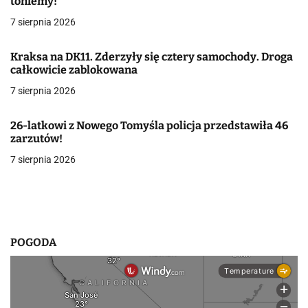
toniemy!"
a
7 sierpnia 2026
w
Kraksa na DK11. Zderzyły się cztery samochody. Droga
p
całkowicie zablokowana
i
7 sierpnia 2026
s
26-latkowi z Nowego Tomyśla policja przedstawiła 46
u
zarzutów!
7 sierpnia 2026
POGODA