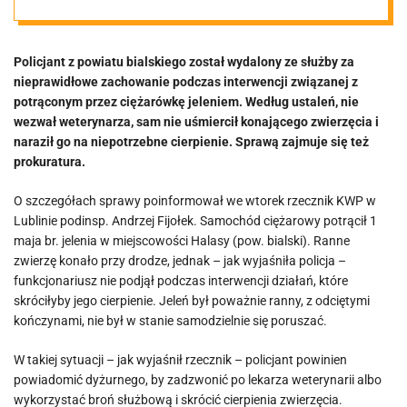
jelenia
Policjant z powiatu bialskiego został wydalony ze służby za
nieprawidłowe zachowanie podczas interwencji związanej z
potrąconym przez ciężarówkę jeleniem. Według ustaleń, nie
wezwał weterynarza, sam nie uśmiercił konającego zwierzęcia i
naraził go na niepotrzebne cierpienie. Sprawą zajmuje się też
prokuratura.
O szczegółach sprawy poinformował we wtorek rzecznik KWP w
Lublinie podinsp. Andrzej Fijołek. Samochód ciężarowy potrącił 1
maja br. jelenia w miejscowości Halasy (pow. bialski). Ranne
zwierzę konało przy drodze, jednak – jak wyjaśniła policja –
funkcjonariusz nie podjął podczas interwencji działań, które
skróciłyby jego cierpienie. Jeleń był poważnie ranny, z odciętymi
kończynami, nie był w stanie samodzielnie się poruszać.
W takiej sytuacji – jak wyjaśnił rzecznik – policjant powinien
powiadomić dyżurnego, by zadzwonić po lekarza weterynarii albo
wykorzystać broń służbową i skrócić cierpienia zwierzęcia.