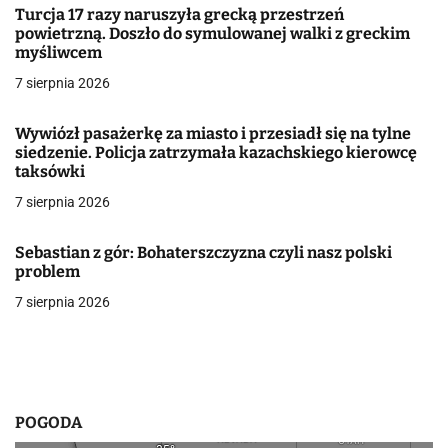
a
Turcja 17 razy naruszyła grecką przestrzeń
powietrzną. Doszło do symulowanej walki z greckim
c
myśliwcem
j
7 sierpnia 2026
a
Wywiózł pasażerkę za miasto i przesiadł się na tylne
siedzenie. Policja zatrzymała kazachskiego kierowcę
w
taksówki
p
7 sierpnia 2026
i
Sebastian z gór: Bohaterszczyzna czyli nasz polski
s
problem
7 sierpnia 2026
u
POGODA