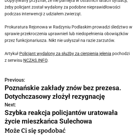
Dopytywany przyznał, że nie pamięta w ostatnich latach sytuacji,
żeby policjant został wydalony za podobne nieprawidłowości
podczas interwencji z udziałem zwierząt.
Prokuratura Rejonowa w Radzyniu Podlaskim prowadzi śledztwo w
sprawie przekroczenia uprawnień lub niedopełnienia obowiązków
przez funkcjonariusza. Nikt nie usłyszał na razie zarzutów.
Artykuł
Policjant wydalony za służby za cierpienia jelenia
pochodzi
z serwisu
NCZAS.INFO
.
Previous:
N
Poznańskie zakłady znów bez prezesa.
a
Dotychczasowy złożył rezygnację
w
Next:
Szybka reakcja policjantów uratowała
i
życie mieszkańca Sulechowa
g
Może Ci się spodobać