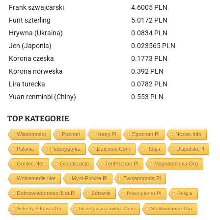
Frank szwajcarski
4.6005 PLN
Funt szterling
5.0172 PLN
Hrywna (Ukraina)
0.0834 PLN
Jen (Japonia)
0.023565 PLN
Korona czeska
0.1773 PLN
Korona norweska
0.392 PLN
Lira turecka
0.0782 PLN
Yuan renminbi (Chiny)
0.553 PLN
TOP KATEGORIE
Wiadomości
Poznań
Kresy.pl
Epoznan.pl
Nczas.info
Polonia
Publicystyka
Dziennik.com
Rosja
Dlapolski.pl
Goniec.net
Globalizacja
TenPoznan.pl
Magnapolonia.org
Wolnemedia.net
Mysl-Polska.pl
Twojapogoda.pl
Dobrewiadomosci.net.pl
Zdrowie
Prisonplanet.pl
Religia
Sekrety-Zdrowia.org
Gazetawarszawska.com
Stolikwolnosci.org