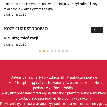
8 sierpnia Kościół wspomina św. Dominika. Założył zakon, który
miał bronić wiary słowem i nauką
8 sierpnia 2026
MOŻE CI SIĘ SPODOBAĆ:
Nie lubię mieć racji
8 sierpnia 2026
Materiały (treści, artykuły, zdjęcia, filmy) autorstwa portalu
news.24tm.pl mogą być publikowane i powielane pod warunkiem
podania wyraźnego źródła.
Wszystkie pozostałe materiały są chronione prawami autorskimi, które
przysługują poszczególnym twórcom i wydawcom.
Powielanie tych treści wymaga uzyskania ich uprzedniej pisemnej zgody.