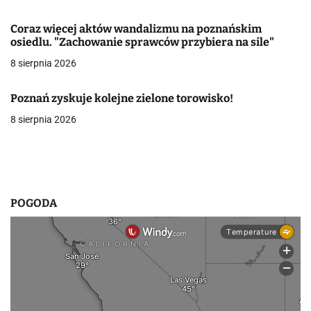
w
Coraz więcej aktów wandalizmu na poznańskim
osiedlu. "Zachowanie sprawców przybiera na sile"
p
8 sierpnia 2026
i
s
Poznań zyskuje kolejne zielone torowisko!
8 sierpnia 2026
u
POGODA