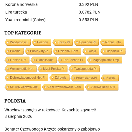
Korona norweska
0.392 PLN
Lira turecka
0.0782 PLN
Yuan renminbi (Chiny)
0.553 PLN
TOP KATEGORIE
Wiadomości
Poznań
Kresy.pl
Epoznan.pl
Nczas.info
Polonia
Publicystyka
Dziennik.com
Rosja
Dlapolski.pl
Goniec.net
Globalizacja
TenPoznan.pl
Magnapolonia.org
Wolnemedia.net
Mysl-Polska.pl
Twojapogoda.pl
Dobrewiadomosci.net.pl
Zdrowie
Prisonplanet.pl
Religia
Sekrety-Zdrowia.org
Gazetawarszawska.com
Stolikwolnosci.org
POLONIA
Wrocław: zasnęła w taksówce. Kazach ją zgwałcił
8 sierpnia 2026
Bohater Czerwonego Krzyża oskarżony o zabójstwo