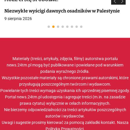
Niezwykłe wyścigi dawnych osadników w Palestynie
9 sierpnia 2026
Materiały (treści, artykuły, zdjęcia, filmy) autorstwa portalu
news.24tm.pl mogą być publikowane i powielane pod warunkiem
podania wyraźnego źródła.
Wszystkie pozostałe materiały są chronione prawami autorskimi, które
przysługują poszczególnym twórcom i wydawcom.
Powielanie tych treści wymaga uzyskania ich uprzedniej pisemnej zgody.
Portal news.24tm.pl udostępnia i agreguje treści (m.in. na zasadzie
prawa cytatu) wyłącznie w celach informacyjnych.
Nie bierzemy odpowiedzialności za treści artykułów poszczególnych
autorów i wydawców.
Uwagi i sugestie prosimy kierować za pomocą zakładki
kontakt
. Nasza
Polityka Prywatności
.