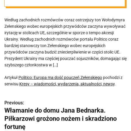
Według zachodnich rozmówców coraz ostrzejszy ton Wołodymyra
Zełenskiego wobec europejskich przywódców zaczyna wywoływać
irytację w stolicach UE, szczególnie w sporze o tempo akcesji
Ukrainy. Według zachodnich rozmówców portalu Politico coraz
bardziej stanowczy ton Zełenskiego wobec europejskich
przywódców zaczyna budzić zniecierpliwienie w części stolic UE.
Prezydent Ukrainy ma częściej pouczać sojuszników, domagając się
szybszego członkostwa w […]
Artykuł
Politico: Europa ma dość pouczeń Zełenskiego
pochodzi z
serwisu
Kresy – wiadomości, wydarzenia, aktualności, newsy
.
Previous:
N
Włamanie do domu Jana Bednarka.
a
Piłkarzowi grożono nożem i skradziono
w
fortunę