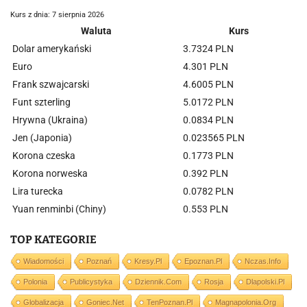
Kurs z dnia: 7 sierpnia 2026
Waluta
Kurs
Dolar amerykański
3.7324 PLN
Euro
4.301 PLN
Frank szwajcarski
4.6005 PLN
Funt szterling
5.0172 PLN
Hrywna (Ukraina)
0.0834 PLN
Jen (Japonia)
0.023565 PLN
Korona czeska
0.1773 PLN
Korona norweska
0.392 PLN
Lira turecka
0.0782 PLN
Yuan renminbi (Chiny)
0.553 PLN
TOP KATEGORIE
Wiadomości
Poznań
Kresy.pl
Epoznan.pl
Nczas.info
Polonia
Publicystyka
Dziennik.com
Rosja
Dlapolski.pl
Globalizacja
Goniec.net
TenPoznan.pl
Magnapolonia.org