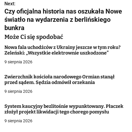
Next:
i
Czy oficjalna historia nas oszukała Nowe
g
światło na wydarzenia z berlińskiego
bunkra
a
Może Ci się spodobać
c
Nowa fala uchodźców z Ukrainy jeszcze w tym roku?
j
Zeleński: „Wszystkie elektrownie uszkodzone”
a
9 sierpnia 2026
w
Zwierzchnik kościoła narodowego Ormian stanął
przed sądem. Sędzia odmówił orzekania
p
9 sierpnia 2026
i
s
System kaucyjny bezlitośnie wypunktowany. Płaczek
złożył projekt likwidacji tego chorego pomysłu
u
9 sierpnia 2026