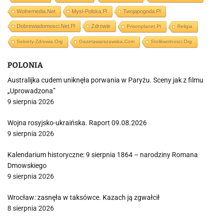
Wolnemedia.net
Mysl-Polska.pl
Twojapogoda.pl
Dobrewiadomosci.net.pl
Zdrowie
Prisonplanet.pl
Religia
Sekrety-Zdrowia.org
Gazetawarszawska.com
Stolikwolnosci.org
POLONIA
Australijka cudem uniknęła porwania w Paryżu. Sceny jak z filmu
„Uprowadzona”
9 sierpnia 2026
Wojna rosyjsko-ukraińska. Raport 09.08.2026
9 sierpnia 2026
Kalendarium historyczne: 9 sierpnia 1864 – narodziny Romana
Dmowskiego
9 sierpnia 2026
Wrocław: zasnęła w taksówce. Kazach ją zgwałcił
8 sierpnia 2026