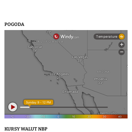
POGODA
KURSY WALUT NBP