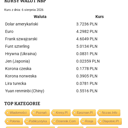
KURSY WALUT NBP
Kurs z dnia: 6 sierpnia 2026
Waluta
Kurs
Dolar amerykański
3.7236 PLN
Euro
4.2982 PLN
Frank szwajcarski
4.6049 PLN
Funt szterling
5.0134 PLN
Hrywna (Ukraina)
0.0831 PLN
Jen (Japonia)
0.02359 PLN
Korona czeska
0.1778 PLN
Korona norweska
0.3905 PLN
Lira turecka
0.0781 PLN
Yuan renminbi (Chiny)
0.5516 PLN
TOP KATEGORIE
Wiadomości
Poznań
Kresy.pl
Epoznan.pl
Nczas.info
Polonia
Publicystyka
Dziennik.com
Rosja
Dlapolski.pl