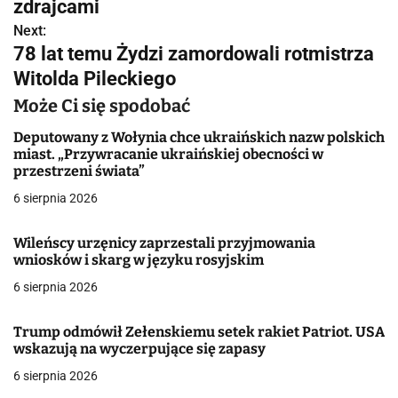
w
zdrajcami
Next:
i
78 lat temu Żydzi zamordowali rotmistrza
g
Witolda Pileckiego
a
Może Ci się spodobać
c
Deputowany z Wołynia chce ukraińskich nazw polskich
miast. „Przywracanie ukraińskiej obecności w
j
przestrzeni świata”
6 sierpnia 2026
a
w
Wileńscy urzęnicy zaprzestali przyjmowania
wniosków i skarg w języku rosyjskim
p
6 sierpnia 2026
i
Trump odmówił Zełenskiemu setek rakiet Patriot. USA
s
wskazują na wyczerpujące się zapasy
u
6 sierpnia 2026