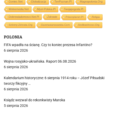
Goniec.net
Globalizacja
TenPoznan.pl
Magnapolonia.org
Wolnemedia.net
Mysl-Polska.pl
Twojapogoda.pl
Dobrewiadomosci.net.pl
Zdrowie
Prisonplanet.pl
Religia
Sekrety-Zdrowia.org
Gazetawarszawska.com
Stolikwolnosci.org
POLONIA
FIFA wpadła na ścianę. Czy to koniec prezesa Infantino?
6 sierpnia 2026
Wojna rosyjsko-ukraińska. Raport 06.08.2026
6 sierpnia 2026
Kalendarium historyczne: 6 sierpnia 1914 roku – Józef Piłsudski
tworzy fikcyjny …
6 sierpnia 2026
Ksiądz wezwał do rekonkwisty Maroka
5 sierpnia 2026