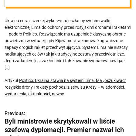
rosyjskie drony
Ukraina coraz szerzej wykorzystuje własny system walki
i rakiety
elektronicznej Lima do ochrony przed rosyjskimi dronami i rakietami
— podało Politico. Rozwiązanie ma uzupełniać klasyczną obronę
powietrzną w sytuacji, gdy Kijów musi racjonować ograniczone
zapasy drogich rakiet przechwytujących. System Lima nie niszczy
nadlatujących celów tak jak tradycyjne zestawy przeciwlotnicze.
Jego zadaniem jest zakłócanie i fałszowanie sygnałów nawigacji
[…]
Artykuł
Politico: Ukraina stawia na system Lima. Ma „oszukiwać”
rosyjskie drony i rakiety
pochodzi z serwisu
Kresy – wiadomości,
wydarzenia, aktualności, newsy
.
Previous:
N
Byli ministrowie skrytykowali w liście
a
szefową dyplomacji. Premier nazwał ich