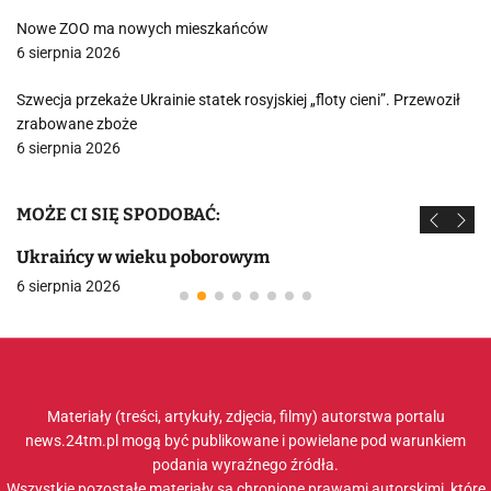
Nowe ZOO ma nowych mieszkańców
6 sierpnia 2026
Szwecja przekaże Ukrainie statek rosyjskiej „floty cieni”. Przewoził
zrabowane zboże
6 sierpnia 2026
MOŻE CI SIĘ SPODOBAĆ:
Ukraińcy w wieku poborowym
6 sierpnia 2026
Materiały (treści, artykuły, zdjęcia, filmy) autorstwa portalu
news.24tm.pl mogą być publikowane i powielane pod warunkiem
podania wyraźnego źródła.
Wszystkie pozostałe materiały są chronione prawami autorskimi, które