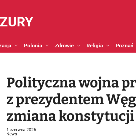
NZURY
zacja
Polonia
Zdrowie
Religia
Poznań
Polityczna wojna p
z prezydentem Węg
zmiana konstytucji
1 czerwca 2026
News