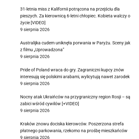
31-letnia miss z Kalifornii potrącona na przejściu dla
pieszych. Za kierownicą 6-letni chłopiec. Kobieta walczy o
życie [VIDEO]
9 sierpnia 2026
Australijka cudem uniknęła porwania w Paryżu. Sceny jak
z filmu „Uprowadzona”
9 sierpnia 2026
Pride of Poland wraca do gry. Zagraniczni kupcy znów
interesują się polskimi arabami, wylicytują nawet zarodek
9 sierpnia 2026
Nocny atak Ukraińców na przygraniczny region Rosji – są
zabici wśród cywilów [+VIDEO]
9 sierpnia 2026
Kraków znowu dociska kierowców. Poszerzona strefa
płatnego parkowania, rzekomo na prośbę mieszkańców
9 sierpnia 2026