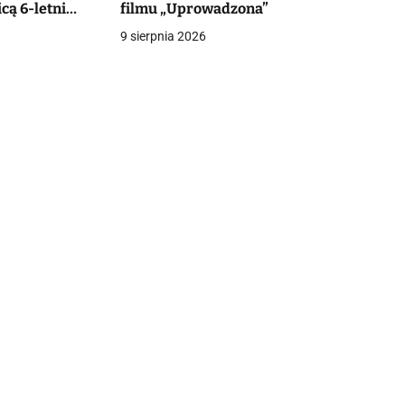
cą 6-letni
filmu „Uprowadzona”
czy o życie
9 sierpnia 2026