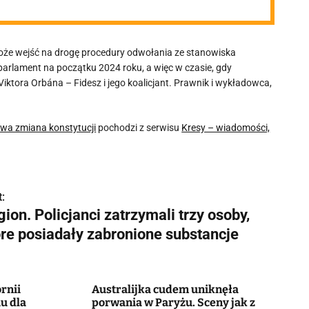
może wejść na drogę procedury odwołania ze stanowiska
arlament na początku 2024 roku, a więc w czasie, gdy
tora Orbána – Fidesz i jego koalicjant. Prawnik i wykładowca,
iwa zmiana konstytucji
pochodzi z serwisu
Kresy – wiadomości,
:
ion. Policjanci zatrzymali trzy osoby,
óre posiadały zabronione substancje
ornii
Australijka cudem uniknęła
u dla
porwania w Paryżu. Sceny jak z