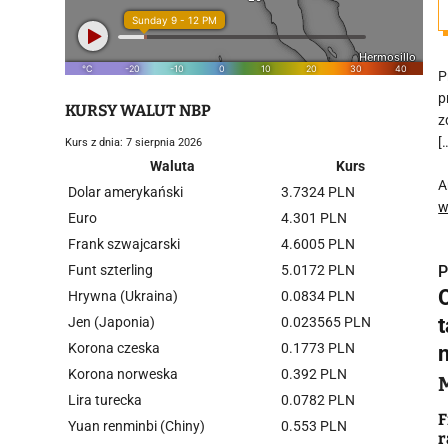
P
p
KURSY WALUT NBP
z
[
Kurs z dnia: 7 sierpnia 2026
Waluta
Kurs
A
Dolar amerykański
3.7324 PLN
w
Euro
4.301 PLN
Frank szwajcarski
4.6005 PLN
Funt szterling
5.0172 PLN
P
O
Hrywna (Ukraina)
0.0834 PLN
Jen (Japonia)
0.023565 PLN
Korona czeska
0.1773 PLN
Korona norweska
0.392 PLN
i
Lira turecka
0.0782 PLN
F
Yuan renminbi (Chiny)
0.553 PLN
r