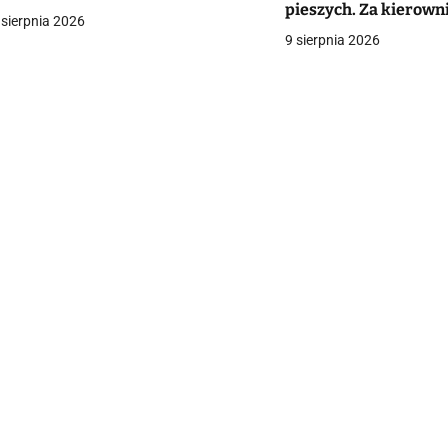
pieszych. Za kierowni
a
 sierpnia 2026
chłopiec. Kobieta wal
9 sierpnia 2026
[VIDEO]
c
a
w
p
s
u