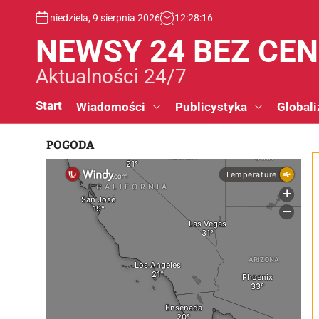
S
niedziela, 9 sierpnia 2026
12
:
28
:
17
k
i
NEWSY 24 BEZ CE
p
t
Aktualności 24/7
o
c
Start
Wiadomości
Publicystyka
Globali
o
n
POGODA
t
e
n
t