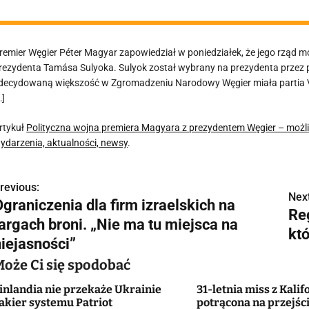
remier Węgier Péter Magyar zapowiedział w poniedziałek, że jego rząd 
rezydenta Tamása Sulyoka. Sulyok został wybrany na prezydenta przez p
decydowaną większość w Zgromadzeniu Narodowy Węgier miała partia Vik
…]
rtykuł
Polityczna wojna premiera Magyara z prezydentem Węgier – możl
ydarzenia, aktualności, newsy
.
revious:
N
Next
graniczenia dla firm izraelskich na
Reg
a
targach broni. „Nie ma tu miejsca na
kt
w
niejasności”
Może Ci się spodobać
inlandia nie przekaże Ukrainie
31-letnia miss z Kalif
g
akier systemu Patriot
potrącona na przejści