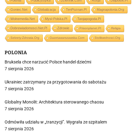
Polonia
Publicystyka
Dziennik.com
Rosja
Dlapolski.pl
Goniec.net
Globalizacja
TenPoznan.pl
Magnapolonia.org
Wolnemedia.net
Mysl-Polska.pl
Twojapogoda.pl
Dobrewiadomosci.net.pl
Zdrowie
Prisonplanet.pl
Religia
Sekrety-Zdrowia.org
Gazetawarszawska.com
Stolikwolnosci.org
POLONIA
Bruksela chce narzucić Polsce handel dziećmi
7 sierpnia 2026
Ukrainiec zatrzymany za przygotowania do sabotażu
7 sierpnia 2026
Globalny Monolit: Architektura sterowanego chaosu
7 sierpnia 2026
Odmówiła udziału w „tranzycji”. Wygrała ze szpitalem
7 sierpnia 2026