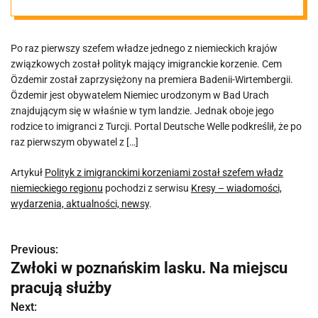
władz
Po raz pierwszy szefem władze jednego z niemieckich krajów
niemieckiego
związkowych został polityk mający imigranckie korzenie. Cem
Özdemir został zaprzysiężony na premiera Badenii-Wirtembergii.
regionu
Özdemir jest obywatelem Niemiec urodzonym w Bad Urach
znajdującym się w właśnie w tym landzie. Jednak oboje jego
rodzice to imigranci z Turcji. Portal Deutsche Welle podkreślił, że po
raz pierwszym obywatel z […]
Artykuł
Polityk z imigranckimi korzeniami został szefem władz
niemieckiego regionu
pochodzi z serwisu
Kresy – wiadomości,
wydarzenia, aktualności, newsy
.
Previous:
N
Zwłoki w poznańskim lasku. Na miejscu
a
pracują służby
w
Next: