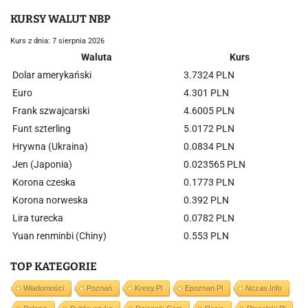
KURSY WALUT NBP
Kurs z dnia: 7 sierpnia 2026
Waluta
Kurs
Dolar amerykański
3.7324 PLN
Euro
4.301 PLN
Frank szwajcarski
4.6005 PLN
Funt szterling
5.0172 PLN
Hrywna (Ukraina)
0.0834 PLN
Jen (Japonia)
0.023565 PLN
Korona czeska
0.1773 PLN
Korona norweska
0.392 PLN
Lira turecka
0.0782 PLN
Yuan renminbi (Chiny)
0.553 PLN
TOP KATEGORIE
Wiadomości
Poznań
Kresy.pl
Epoznan.pl
Nczas.info