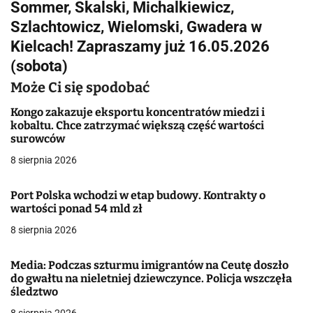
Sommer, Skalski, Michalkiewicz,
i
Szlachtowicz, Wielomski, Gwadera w
g
Kielcach! Zapraszamy już 16.05.2026
(sobota)
a
Może Ci się spodobać
c
Kongo zakazuje eksportu koncentratów miedzi i
j
kobaltu. Chce zatrzymać większą część wartości
surowców
a
8 sierpnia 2026
w
Port Polska wchodzi w etap budowy. Kontrakty o
p
wartości ponad 54 mld zł
i
8 sierpnia 2026
s
Media: Podczas szturmu imigrantów na Ceutę doszło
u
do gwałtu na nieletniej dziewczynce. Policja wszczęła
śledztwo