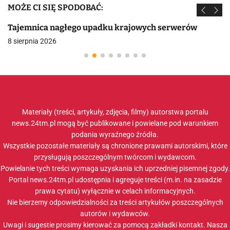
MOŻE CI SIĘ SPODOBAĆ:
Tajemnica nagłego upadku krajowych serwerów
8 sierpnia 2026
Materiały (treści, artykuły, zdjęcia, filmy) autorstwa portalu
news.24tm.pl mogą być publikowane i powielane pod warunkiem
podania wyraźnego źródła.
Wszystkie pozostałe materiały są chronione prawami autorskimi, które
przysługują poszczególnym twórcom i wydawcom.
Powielanie tych treści wymaga uzyskania ich uprzedniej pisemnej zgody.
Portal news.24tm.pl udostępnia i agreguje treści (m.in. na zasadzie
prawa cytatu) wyłącznie w celach informacyjnych.
Nie bierzemy odpowiedzialności za treści artykułów poszczególnych
autorów i wydawców.
Uwagi i sugestie prosimy kierować za pomocą zakładki
kontakt
. Nasza