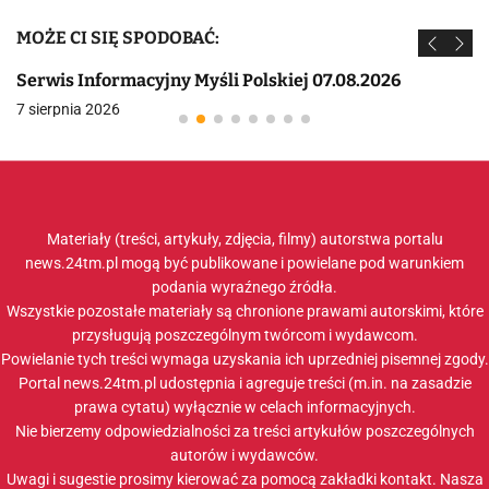
MOŻE CI SIĘ SPODOBAĆ:
Serwis Informacyjny Myśli Polskiej 07.08.2026
7 sierpnia 2026
Materiały (treści, artykuły, zdjęcia, filmy) autorstwa portalu
news.24tm.pl mogą być publikowane i powielane pod warunkiem
podania wyraźnego źródła.
Wszystkie pozostałe materiały są chronione prawami autorskimi, które
przysługują poszczególnym twórcom i wydawcom.
Powielanie tych treści wymaga uzyskania ich uprzedniej pisemnej zgody.
Portal news.24tm.pl udostępnia i agreguje treści (m.in. na zasadzie
prawa cytatu) wyłącznie w celach informacyjnych.
Nie bierzemy odpowiedzialności za treści artykułów poszczególnych
autorów i wydawców.
Uwagi i sugestie prosimy kierować za pomocą zakładki
kontakt
. Nasza