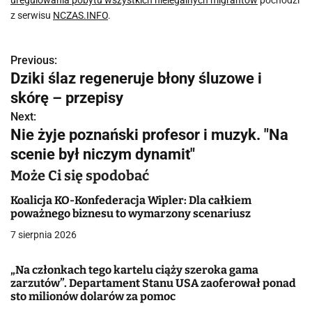
uregulowania pobytu wszystkich nielegalnych migrantów
pochodzi
z serwisu
NCZAS.INFO
.
Previous:
N
Dziki ślaz regeneruje błony śluzowe i
a
skórę – przepisy
w
Next:
Nie żyje poznański profesor i muzyk. "Na
i
scenie był niczym dynamit"
g
Może Ci się spodobać
a
Koalicja KO-Konfederacja Wipler: Dla całkiem
poważnego biznesu to wymarzony scenariusz
c
7 sierpnia 2026
j
„Na członkach tego kartelu ciąży szeroka gama
a
zarzutów”. Departament Stanu USA zaoferował ponad
sto milionów dolarów za pomoc
w