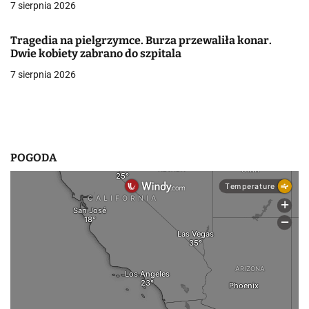
7 sierpnia 2026
p
i
Tragedia na pielgrzymce. Burza przewaliła konar.
Dwie kobiety zabrano do szpitala
s
7 sierpnia 2026
u
POGODA