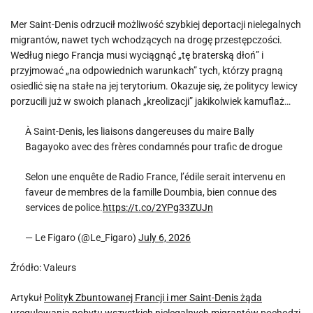
Mer Saint-Denis odrzucił możliwość szybkiej deportacji nielegalnych
migrantów, nawet tych wchodzących na drogę przestępczości.
Według niego Francja musi wyciągnąć „tę braterską dłoń” i
przyjmować „na odpowiednich warunkach” tych, którzy pragną
osiedlić się na stałe na jej terytorium. Okazuje się, że politycy lewicy
porzucili już w swoich planach „kreolizacji” jakikolwiek kamuflaż…
À Saint-Denis, les liaisons dangereuses du maire Bally
Bagayoko avec des frères condamnés pour trafic de drogue
Selon une enquête de Radio France, l’édile serait intervenu en
faveur de membres de la famille Doumbia, bien connue des
services de police.
https://t.co/2YPg33ZUJn
— Le Figaro (@Le_Figaro)
July 6, 2026
Źródło: Valeurs
Artykuł
Polityk Zbuntowanej Francji i mer Saint-Denis żąda