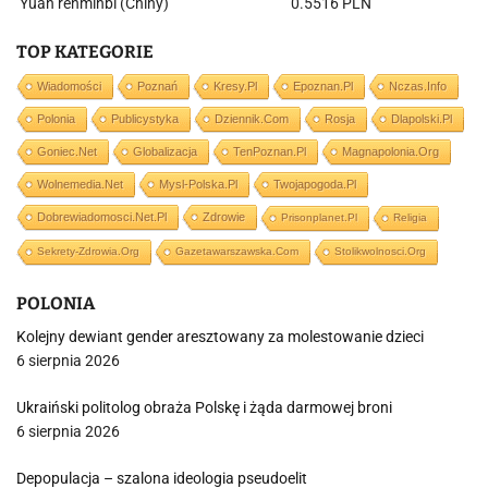
Yuan renminbi (Chiny)
0.5516 PLN
TOP KATEGORIE
Wiadomości
Poznań
Kresy.pl
Epoznan.pl
Nczas.info
Polonia
Publicystyka
Dziennik.com
Rosja
Dlapolski.pl
Goniec.net
Globalizacja
TenPoznan.pl
Magnapolonia.org
Wolnemedia.net
Mysl-Polska.pl
Twojapogoda.pl
Dobrewiadomosci.net.pl
Zdrowie
Prisonplanet.pl
Religia
Sekrety-Zdrowia.org
Gazetawarszawska.com
Stolikwolnosci.org
POLONIA
Kolejny dewiant gender aresztowany za molestowanie dzieci
6 sierpnia 2026
Ukraiński politolog obraża Polskę i żąda darmowej broni
6 sierpnia 2026
Depopulacja – szalona ideologia pseudoelit