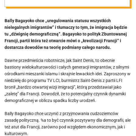
żąda
Bally Bagayoko chce „uregulowania statusu wszystkich
uregulowania
nielegalnych imigrantów” i tłumaczy to tym, że imigracja będzie
tu „dźwignię demograficzną”. Bagayoko to polityk Zbuntowanej
pobytu
Francji, partii która też otwarcie mówi o „kreolizacji Francji” i
dostarcza dowodów na teorię podmiany całego narodu.
wszystkich
Dawne przedmieścia robotnicze, jak Saint Denis, to obecnie
bastiony wielokulturowości i całych generacji imigrantów, z silnymi
nielegalnych
ośrodkami mieszanki islamu i skrajnie lewackich idei. Zaproszony w
niedzielę do programu TV LCI, burmistrz Saint-Denis z partii LFI
bronił „bardzo otwartej wizji imigracji”, którą przedstawiał jako
migrantów
„zaletę” dla Francji. Dowodził, że to potencjalny czynnik dynamiki
demograficznej w obliczu spadku liczby urodzeń.
Bally Bagayoko chce uczynić z przyjmowania cudzoziemców
zasadę polityczną. %a to być czynnik pozytywny dla demografii, ale
też atut dla Francji, zarówno pod względem ekonomicznym, jak i
kulturowym.