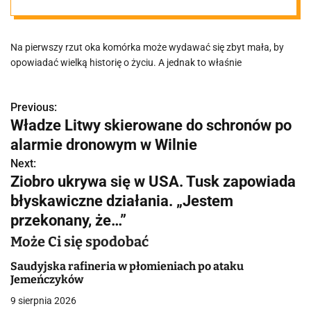
„Jesteśmy w
Na pierwszy rzut oka komórka może wydawać się zbyt mała, by
punkcie
opowiadać wielką historię o życiu. A jednak to właśnie
zwrotnym
Previous:
N
Władze Litwy skierowane do schronów po
naszej nauki”
a
alarmie dronowym w Wilnie
w
Next:
Ziobro ukrywa się w USA. Tusk zapowiada
i
błyskawiczne działania. „Jestem
g
przekonany, że…”
a
Może Ci się spodobać
c
Saudyjska rafineria w płomieniach po ataku
Jemeńczyków
j
9 sierpnia 2026