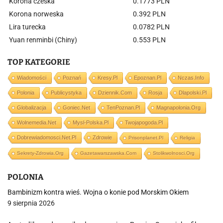
Korona czeska
0.1773 PLN
Korona norweska
0.392 PLN
Lira turecka
0.0782 PLN
Yuan renminbi (Chiny)
0.553 PLN
TOP KATEGORIE
Wiadomości
Poznań
Kresy.pl
Epoznan.pl
Nczas.info
Polonia
Publicystyka
Dziennik.com
Rosja
Dlapolski.pl
Globalizacja
Goniec.net
TenPoznan.pl
Magnapolonia.org
Wolnemedia.net
Mysl-Polska.pl
Twojapogoda.pl
Dobrewiadomosci.net.pl
Zdrowie
Prisonplanet.pl
Religia
Sekrety-Zdrowia.org
Gazetawarszawska.com
Stolikwolnosci.org
POLONIA
Bambinizm kontra wieś. Wojna o konie pod Morskim Okiem
9 sierpnia 2026