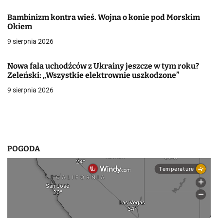
a
Bambinizm kontra wieś. Wojna o konie pod Morskim
w
Okiem
9 sierpnia 2026
p
i
Nowa fala uchodźców z Ukrainy jeszcze w tym roku?
Zeleński: „Wszystkie elektrownie uszkodzone”
s
9 sierpnia 2026
u
POGODA