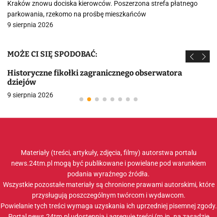
Kraków znowu dociska kierowców. Poszerzona strefa płatnego
parkowania, rzekomo na prośbę mieszkańców
9 sierpnia 2026
MOŻE CI SIĘ SPODOBAĆ:
Historyczne fikołki zagranicznego obserwatora
dziejów
9 sierpnia 2026
Materiały (treści, artykuły, zdjęcia, filmy) autorstwa portalu
news.24tm.pl mogą być publikowane i powielane pod warunkiem
podania wyraźnego źródła.
Wszystkie pozostałe materiały są chronione prawami autorskimi, które
przysługują poszczególnym twórcom i wydawcom.
Powielanie tych treści wymaga uzyskania ich uprzedniej pisemnej zgody.
Portal news.24tm.pl udostępnia i agreguje treści (m.in. na zasadzie