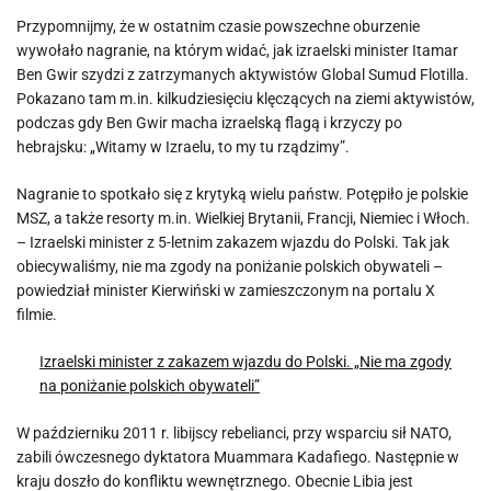
Przypomnijmy, że w ostatnim czasie powszechne oburzenie
wywołało nagranie, na którym widać, jak izraelski minister Itamar
Ben Gwir szydzi z zatrzymanych aktywistów Global Sumud Flotilla.
Pokazano tam m.in. kilkudziesięciu klęczących na ziemi aktywistów,
podczas gdy Ben Gwir macha izraelską flagą i krzyczy po
hebrajsku: „Witamy w Izraelu, to my tu rządzimy”.
Nagranie to spotkało się z krytyką wielu państw. Potępiło je polskie
MSZ, a także resorty m.in. Wielkiej Brytanii, Francji, Niemiec i Włoch.
– Izraelski minister z 5-letnim zakazem wjazdu do Polski. Tak jak
obiecywaliśmy, nie ma zgody na poniżanie polskich obywateli –
powiedział minister Kierwiński w zamieszczonym na portalu X
filmie.
Izraelski minister z zakazem wjazdu do Polski. „Nie ma zgody
na poniżanie polskich obywateli”
W październiku 2011 r. libijscy rebelianci, przy wsparciu sił NATO,
zabili ówczesnego dyktatora Muammara Kadafiego. Następnie w
kraju doszło do konfliktu wewnętrznego. Obecnie Libia jest