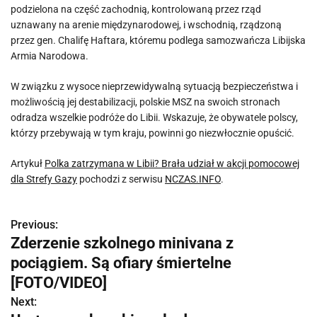
podzielona na część zachodnią, kontrolowaną przez rząd
uznawany na arenie międzynarodowej, i wschodnią, rządzoną
przez gen. Chalifę Haftara, któremu podlega samozwańcza Libijska
Armia Narodowa.
W związku z wysoce nieprzewidywalną sytuacją bezpieczeństwa i
możliwością jej destabilizacji, polskie MSZ na swoich stronach
odradza wszelkie podróże do Libii. Wskazuje, że obywatele polscy,
którzy przebywają w tym kraju, powinni go niezwłocznie opuścić.
Artykuł
Polka zatrzymana w Libii? Brała udział w akcji pomocowej
dla Strefy Gazy
pochodzi z serwisu
NCZAS.INFO
.
Previous:
N
Zderzenie szkolnego minivana z
a
pociągiem. Są ofiary śmiertelne
w
[FOTO/VIDEO]
Next:
i