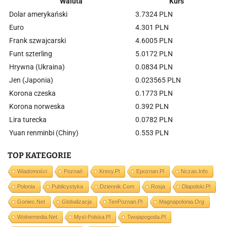
Waluta
Kurs
Dolar amerykański
3.7324 PLN
Euro
4.301 PLN
Frank szwajcarski
4.6005 PLN
Funt szterling
5.0172 PLN
Hrywna (Ukraina)
0.0834 PLN
Jen (Japonia)
0.023565 PLN
Korona czeska
0.1773 PLN
Korona norweska
0.392 PLN
Lira turecka
0.0782 PLN
Yuan renminbi (Chiny)
0.553 PLN
TOP KATEGORIE
Wiadomości
Poznań
Kresy.pl
Epoznan.pl
Nczas.info
Polonia
Publicystyka
Dziennik.com
Rosja
Dlapolski.pl
Goniec.net
Globalizacja
TenPoznan.pl
Magnapolonia.org
Wolnemedia.net
Mysl-Polska.pl
Twojapogoda.pl