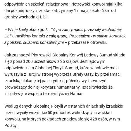
odpowiednich szkoleń, relacjonował Piotrowski, konwój miał kilka
dni później ruszyć i został zatrzymany 17 maja, około 6 km od
granicy wschodniej Libii.
– W niedzielę około godz. 16 po zatrzymaniu przez siły wschodniej
Libii utraciliśmy kontakt z całą grupą. Pozostajemy w stałym kontakcie
z polskimi służbami konsularnymi –
przekazał Piotrowski.
Jak zaznaczył Piotrowski, Globalny Konwój Lądowy Sumud składa
się z ponad 200 uczestników z 25 krajów. Jest lądowym
odpowiednikiem Globalnej Flotylli Sumud, która w połowie maja
wyruszyła z Turcji w stronę wybrzeża Strefy Gazy, by przełamać
izraelską blokadę tej palestyńskiej półenklawy i stworzyć
prowadzący do niej korytarz humanitarny. Izrael twierdzi, że
inicjatywę tę wspiera terrorystyczny Hamas.
Według danych Globalnej Flotylli w ostatnich dniach siły izraelskie
przechwyciły wszystkie 50 jednostek wchodzących w skład
konwoju, na których pokładach znajdowało się 428 osób, w tym
Polacy.