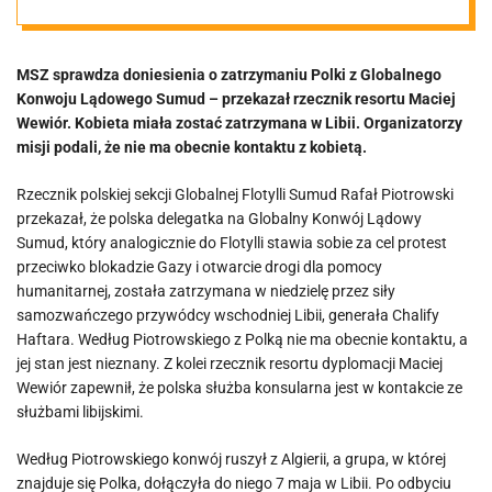
pomocowej dla
MSZ sprawdza doniesienia o zatrzymaniu Polki z Globalnego
Strefy Gazy
Konwoju Lądowego Sumud – przekazał rzecznik resortu Maciej
Wewiór. Kobieta miała zostać zatrzymana w Libii. Organizatorzy
misji podali, że nie ma obecnie kontaktu z kobietą.
Rzecznik polskiej sekcji Globalnej Flotylli Sumud Rafał Piotrowski
przekazał, że polska delegatka na Globalny Konwój Lądowy
Sumud, który analogicznie do Flotylli stawia sobie za cel protest
przeciwko blokadzie Gazy i otwarcie drogi dla pomocy
humanitarnej, została zatrzymana w niedzielę przez siły
samozwańczego przywódcy wschodniej Libii, generała Chalify
Haftara. Według Piotrowskiego z Polką nie ma obecnie kontaktu, a
jej stan jest nieznany. Z kolei rzecznik resortu dyplomacji Maciej
Wewiór zapewnił, że polska służba konsularna jest w kontakcie ze
służbami libijskimi.
Według Piotrowskiego konwój ruszył z Algierii, a grupa, w której
znajduje się Polka, dołączyła do niego 7 maja w Libii. Po odbyciu