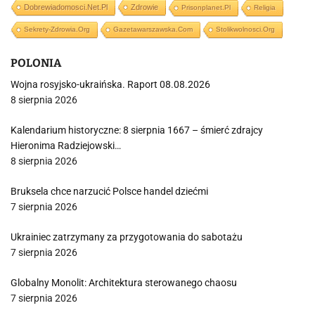
Dobrewiadomosci.net.pl
Zdrowie
Prisonplanet.pl
Religia
Sekrety-Zdrowia.org
Gazetawarszawska.com
Stolikwolnosci.org
POLONIA
Wojna rosyjsko-ukraińska. Raport 08.08.2026
8 sierpnia 2026
Kalendarium historyczne: 8 sierpnia 1667 – śmierć zdrajcy
Hieronima Radziejowski…
8 sierpnia 2026
Bruksela chce narzucić Polsce handel dziećmi
7 sierpnia 2026
Ukrainiec zatrzymany za przygotowania do sabotażu
7 sierpnia 2026
Globalny Monolit: Architektura sterowanego chaosu
7 sierpnia 2026