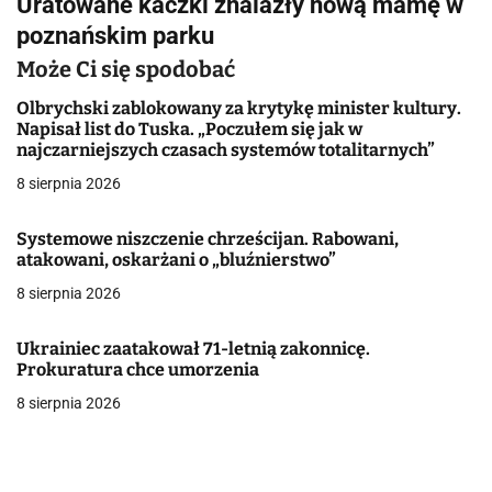
Uratowane kaczki znalazły nową mamę w
g
poznańskim parku
a
Może Ci się spodobać
c
Olbrychski zablokowany za krytykę minister kultury.
Napisał list do Tuska. „Poczułem się jak w
j
najczarniejszych czasach systemów totalitarnych”
8 sierpnia 2026
a
w
Systemowe niszczenie chrześcijan. Rabowani,
atakowani, oskarżani o „bluźnierstwo”
p
8 sierpnia 2026
i
Ukrainiec zaatakował 71-letnią zakonnicę.
s
Prokuratura chce umorzenia
u
8 sierpnia 2026