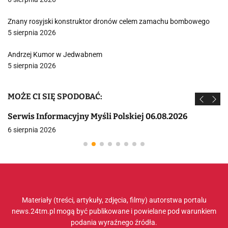
Znany rosyjski konstruktor dronów celem zamachu bombowego
5 sierpnia 2026
Andrzej Kumor w Jedwabnem
5 sierpnia 2026
MOŻE CI SIĘ SPODOBAĆ:
Serwis Informacyjny Myśli Polskiej 06.08.2026
6 sierpnia 2026
Materiały (treści, artykuły, zdjęcia, filmy) autorstwa portalu
news.24tm.pl mogą być publikowane i powielane pod warunkiem
podania wyraźnego źródła.