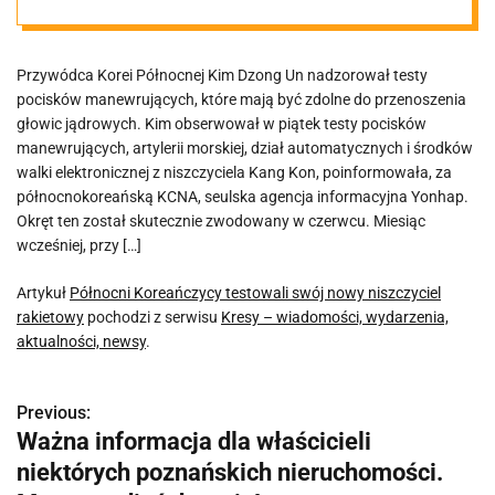
niszczyciel
Przywódca Korei Północnej Kim Dzong Un nadzorował testy
rakietowy
pocisków manewrujących, które mają być zdolne do przenoszenia
głowic jądrowych. Kim obserwował w piątek testy pocisków
manewrujących, artylerii morskiej, dział automatycznych i środków
walki elektronicznej z niszczyciela Kang Kon, poinformowała, za
północnokoreańską KCNA, seulska agencja informacyjna Yonhap.
Okręt ten został skutecznie zwodowany w czerwcu. Miesiąc
wcześniej, przy […]
Artykuł
Północni Koreańczycy testowali swój nowy niszczyciel
rakietowy
pochodzi z serwisu
Kresy – wiadomości, wydarzenia,
aktualności, newsy
.
Previous:
N
Ważna informacja dla właścicieli
a
niektórych poznańskich nieruchomości.