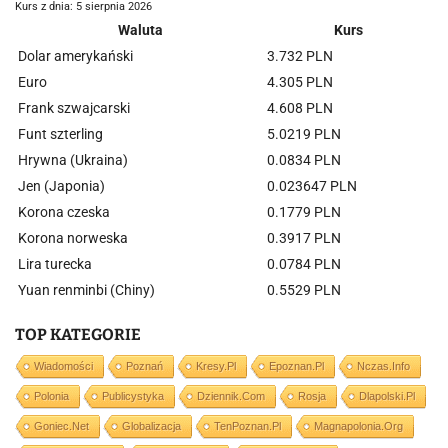
Kurs z dnia: 5 sierpnia 2026
Waluta
Kurs
Dolar amerykański
3.732 PLN
Euro
4.305 PLN
Frank szwajcarski
4.608 PLN
Funt szterling
5.0219 PLN
Hrywna (Ukraina)
0.0834 PLN
Jen (Japonia)
0.023647 PLN
Korona czeska
0.1779 PLN
Korona norweska
0.3917 PLN
Lira turecka
0.0784 PLN
Yuan renminbi (Chiny)
0.5529 PLN
TOP KATEGORIE
Wiadomości
Poznań
Kresy.pl
Epoznan.pl
Nczas.info
Polonia
Publicystyka
Dziennik.com
Rosja
Dlapolski.pl
Goniec.net
Globalizacja
TenPoznan.pl
Magnapolonia.org