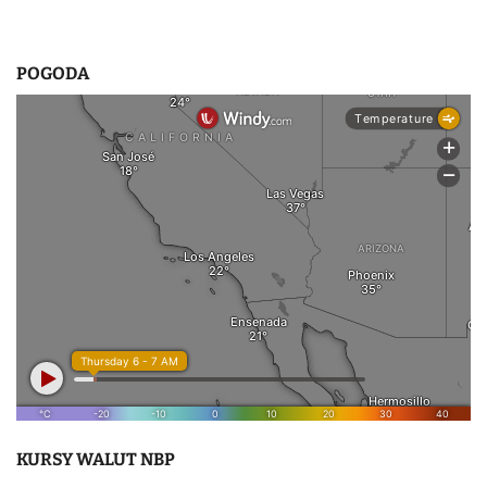
POGODA
KURSY WALUT NBP