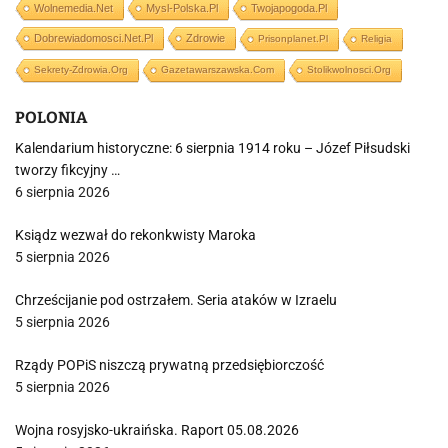
Wolnemedia.net
Mysl-Polska.pl
Twojapogoda.pl
Dobrewiadomosci.net.pl
Zdrowie
Prisonplanet.pl
Religia
Sekrety-Zdrowia.org
Gazetawarszawska.com
Stolikwolnosci.org
POLONIA
Kalendarium historyczne: 6 sierpnia 1914 roku – Józef Piłsudski
tworzy fikcyjny …
6 sierpnia 2026
Ksiądz wezwał do rekonkwisty Maroka
5 sierpnia 2026
Chrześcijanie pod ostrzałem. Seria ataków w Izraelu
5 sierpnia 2026
Rządy POPiS niszczą prywatną przedsiębiorczość
5 sierpnia 2026
Wojna rosyjsko-ukraińska. Raport 05.08.2026