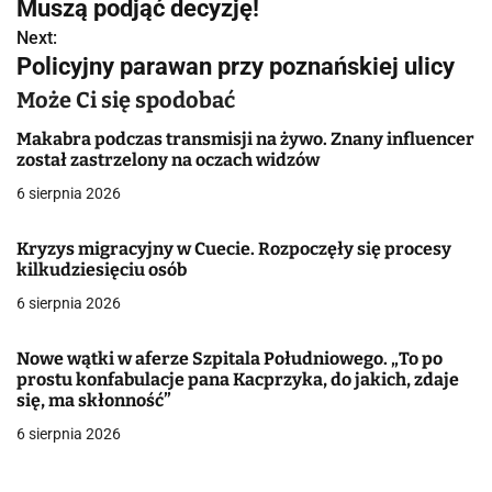
w
Muszą podjąć decyzję!
Next:
i
Policyjny parawan przy poznańskiej ulicy
g
Może Ci się spodobać
a
Makabra podczas transmisji na żywo. Znany influencer
został zastrzelony na oczach widzów
c
6 sierpnia 2026
j
Kryzys migracyjny w Cuecie. Rozpoczęły się procesy
a
kilkudziesięciu osób
w
6 sierpnia 2026
p
Nowe wątki w aferze Szpitala Południowego. „To po
i
prostu konfabulacje pana Kacprzyka, do jakich, zdaje
się, ma skłonność”
s
6 sierpnia 2026
u