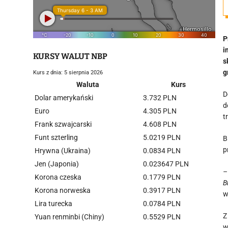
P
i
KURSY WALUT NBP
s
g
Kurs z dnia: 5 sierpnia 2026
Waluta
Kurs
D
Dolar amerykański
3.732 PLN
d
Euro
4.305 PLN
t
Frank szwajcarski
4.608 PLN
Funt szterling
5.0219 PLN
B
p
Hrywna (Ukraina)
0.0834 PLN
Jen (Japonia)
0.023647 PLN
–
Korona czeska
0.1779 PLN
B
Korona norweska
0.3917 PLN
w
Lira turecka
0.0784 PLN
Z
Yuan renminbi (Chiny)
0.5529 PLN
w