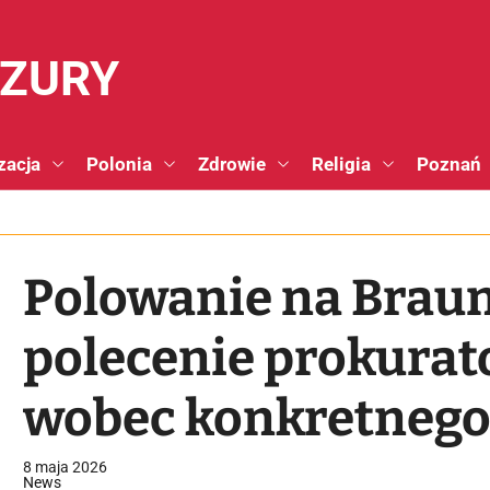
NZURY
zacja
Polonia
Zdrowie
Religia
Poznań
Polowanie na Braun
polecenie prokurat
wobec konkretnego
8 maja 2026
News