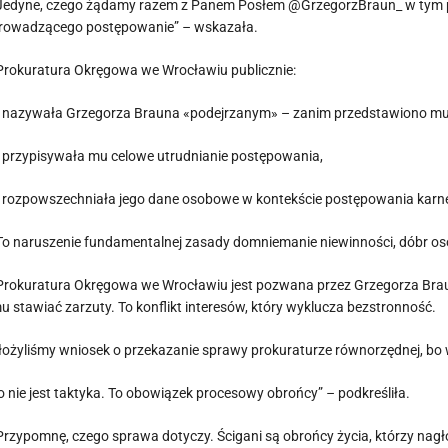
Jedyne, czego żądamy razem z Panem Posłem @GrzegorzBraun_ w tym p
rowadzącego postępowanie”
–
wskazała.
Prokuratura Okręgowa we Wrocławiu publicznie:
 nazywała Grzegorza Brauna «podejrzanym» – zanim przedstawiono mu 
 przypisywała mu celowe utrudnianie postępowania,
 rozpowszechniała jego dane osobowe w kontekście postępowania karn
To naruszenie fundamentalnej zasady domniemanie niewinności, dóbr o
Prokuratura Okręgowa we Wrocławiu jest pozwana przez Grzegorza Brau
u stawiać zarzuty. To konflikt interesów, który wyklucza bezstronność.
łożyliśmy wniosek o przekazanie sprawy prokuraturze równorzędnej, b
o nie jest taktyka. To obowiązek procesowy obrońcy”
–
podkreśliła.
Przypomnę, czego sprawa dotyczy. Ścigani są obrońcy życia, którzy nag