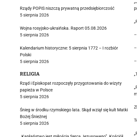
„
Rządy POPiS niszczą prywatną przedsiębiorczość
p
5 sierpnia 2026
„
Wojna rosyjsko-ukraińska. Raport 05.08.2026
–
5 sierpnia 2026
–
Kalendarium historyczne: 5 sierpnia 1772 – I rozbiór
Polski
–
5 sierpnia 2026
RELIGIA
„
Rząd i Episkopat rozpoczęły przygotowania do wizyty
„
papieża w Polsce
m
5 sierpnia 2026
Z
Śnieg w środku rzymskiego lata. Skąd wziął się kult Matki
Bożej Śnieżnej
T
5 sierpnia 2026
„
„Kapłaństwo jest miłością Serca Jezusowego”. Kościół