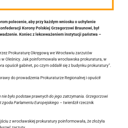
rom polecenie, aby przy każdym wniosku o uchylenie
onfederacji Korony Polskiej Grzegorzowi Braunowi, był
wadzenie. Koniec z lekceważeniem instytucji państwa –
 przez Prokuraturę Okręgową we Wrocławiu zarzutów
lu w Oleśnicy. Jak poinformowała wrocławska prokuratura, w
a opuścił gabinet, po czym oddalił się z budynku prokuratury”.
sprawy do prowadzenia Prokuraturze Regionalnej i opuścił
e nie było podstaw prawnych do jego zatrzymania. Grzegorzowi
st zgoda Parlamentu Europejskiego
– twierdził rzecznik
ciu z wrocławskiej prokuratury poinformowała, że złożyła
yszeć zarzuty.