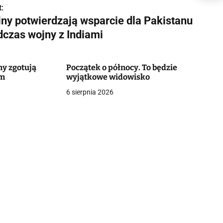
:
iny potwierdzają wsparcie dla Pakistanu
dczas wojny z Indiami
ny zgotują
Początek o północy. To będzie
em
wyjątkowe widowisko
6 sierpnia 2026