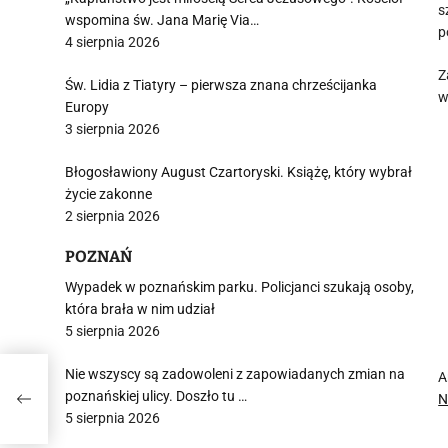
s
wspomina św. Jana Marię Via…
p
4 sierpnia 2026
Z
Św. Lidia z Tiatyry – pierwsza znana chrześcijanka
w
Europy
3 sierpnia 2026
Błogosławiony August Czartoryski. Książę, który wybrał
życie zakonne
2 sierpnia 2026
POZNAŃ
Wypadek w poznańskim parku. Policjanci szukają osoby,
która brała w nim udział
5 sierpnia 2026
Nie wszyscy są zadowoleni z zapowiadanych zmian na
A
poznańskiej ulicy. Doszło tu …
N
5 sierpnia 2026