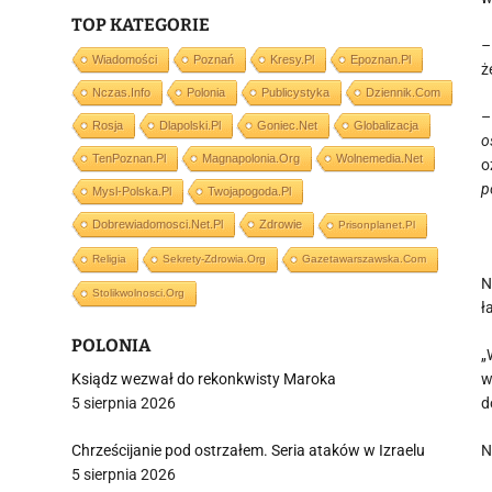
TOP KATEGORIE
–
Wiadomości
Poznań
Kresy.pl
Epoznan.pl
ż
Nczas.info
Polonia
Publicystyka
Dziennik.com
–
Rosja
Dlapolski.pl
Goniec.net
Globalizacja
o
TenPoznan.pl
Magnapolonia.org
Wolnemedia.net
o
p
Mysl-Polska.pl
Twojapogoda.pl
Dobrewiadomosci.net.pl
Zdrowie
Prisonplanet.pl
Religia
Sekrety-Zdrowia.org
Gazetawarszawska.com
N
Stolikwolnosci.org
ł
POLONIA
„
Ksiądz wezwał do rekonkwisty Maroka
w
5 sierpnia 2026
d
Chrześcijanie pod ostrzałem. Seria ataków w Izraelu
N
5 sierpnia 2026