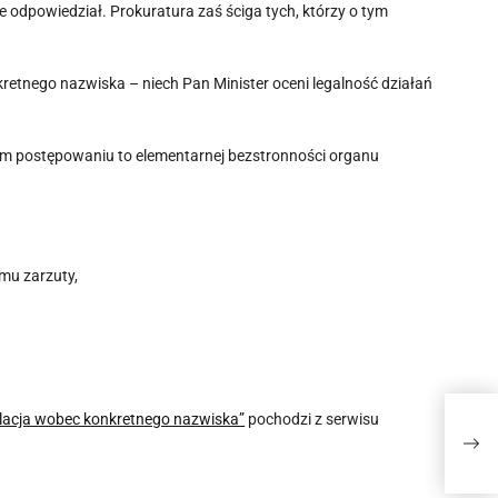
e odpowiedział. Prokuratura zaś ściga tych, którzy o tym
etnego nazwiska – niech Pan Minister oceni legalność działań
m postępowaniu to elementarnej bezstronności organu
mu zarzuty,
alacja wobec konkretnego nazwiska”
pochodzi z serwisu
Chin
podc