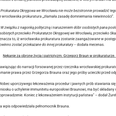
 Prokuratura Okręgowa we Wrocławiu nie może bezstronnie prowadzić teg
e wrocławska prokuratura „złamała zasadę domniemania niewinności”.
W związku z nagonką polityczną i naruszeniem dóbr osobistych pana posł
sobistych przeciwko Prokuraturze Okręgowej we Wrocławiu, przeciwko Sk
znacza to, iż wrocławska prokuratura zostanie zaangażowane w postęp
owinno zostać przekazane do innej prokuratury –
dodała mecenas.
Nękanie za obronę życia i patriotyzm. Grzegorz Braun w prokuraturze.
awiązując do narracji forsowanej przez rzecznika wrocławskiej prokurat
amanie prawa przez Grzegorza Brauna oraz jego próby ucieczki przed o
Wobec uporczywego lekceważenia procedur i jawnych prób stawiania si
niosku o uchylenie immunitetu europosłowi Braunowi, ma być składany
oprowadzenie. Koniec z lekceważeniem instytucji państwa” – dodał Żure
a wpis odpowiedziała pełnomocnik Brauna.