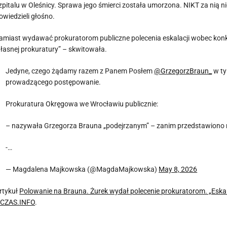
zpitalu w Oleśnicy. Sprawa jego śmierci została umorzona. NIKT za nią ni
owiedzieli głośno.
amiast wydawać prokuratorom publiczne polecenia eskalacji wobec konkr
łasnej prokuratury”
–
skwitowała.
Jedyne, czego żądamy razem z Panem Posłem
@GrzegorzBraun_
w ty
prowadzącego postępowanie.
Prokuratura Okręgowa we Wrocławiu publicznie:
– nazywała Grzegorza Brauna „podejrzanym” – zanim przedstawiono 
-…
— Magdalena Majkowska (@MagdaMajkowska)
May 8, 2026
rtykuł
Polowanie na Brauna. Żurek wydał polecenie prokuratorom. „Esk
CZAS.INFO
.