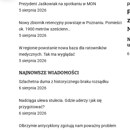
Prezydent Jaśkowiak na spotkaniu w MON
P
5 sierpnia 2026
Nowy zbiornik retencyjny powstaje w Poznaniu. Pomieści
ok. 1900 metrów sześcienn…
5 sierpnia 2026
i
N
u
W regionie powstanie nowa baza dla ratowników
6
medycznych. Tak ma wyglądać
5 sierpnia 2026
NAJNOWSZE WIADOMOŚCI
Szlachetna duma z historycznego braku rozsądku
j
6 sierpnia 2026
Nadciąga ulewa stulecia. Gdzie uderzy i jak się
przygotować?
6 sierpnia 2026
Olbrzymie antycyklony zgotują nam poważny problem
i