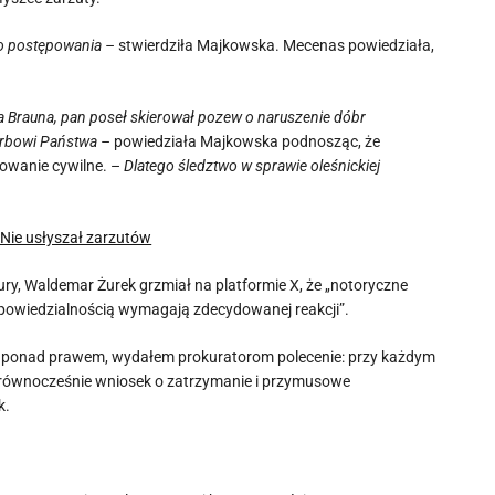
o postępowania –
stwierdziła Majkowska. Mecenas powiedziała,
a Brauna, pan poseł skierował pozew o naruszenie dóbr
arbowi Państwa –
powiedziała Majkowska podnosząc, że
owanie cywilne. –
Dlatego śledztwo w sprawie oleśnickiej
 Nie usłyszał zarzutów
ury, Waldemar Żurek grzmiał na platformie X, że „notoryczne
dpowiedzialnością wymagają zdecydowanej reakcji”.
ę ponad prawem, wydałem prokuratorom polecenie: przy każdym
 równocześnie wniosek o zatrzymanie i przymusowe
k.