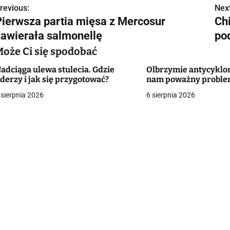
revious:
Next
N
Pierwsza partia mięsa z Mercosur
Ch
a
zawierała salmonellę
po
w
Może Ci się spodobać
adciąga ulewa stulecia. Gdzie
Olbrzymie antycyklo
derzy i jak się przygotować?
nam poważny probl
g
 sierpnia 2026
6 sierpnia 2026
a
c
a
w
p