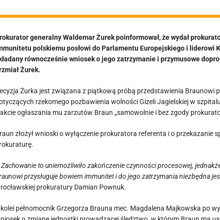
rokurator generalny Waldemar Żurek poinformował, że wydał prokurato
mmunitetu polskiemu posłowi do Parlamentu Europejskiego i liderowi K
kładany równocześnie wniosek o jego zatrzymanie i przymusowe dopro
rzmiał Żurek.
ecyzja Żurka jest związana z piątkową próbą przedstawienia Braunowi
otyczących rzekomego pozbawienia wolności Gizeli Jagielskiej w szpita
rakcie ogłaszania mu zarzutów Braun „samowolnie i bez zgody prokurator
raun złożył wnioski o wyłączenie prokuratora referenta i o przekazanie 
rokuraturę.
 Zachowanie to uniemożliwiło zakończenie czynności procesowej, jednakż
raunowi przysługuje bowiem immunitet i do jego zatrzymania niezbędna je
rocławskiej prokuratury Damian Pownuk.
 kolei pełnomocnik Grzegorza Brauna mec. Magdalena Majkowska po wyjś
niosek o zmianę jednostki prowadzącej śledztwo, w którym Braun ma usł