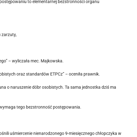
ostępowaniu to elementarnej bezstronności organu
zarzuty,
ego”
–
wyliczała mec. Majkowska.
sobistych oraz standardów ETPCz”
–
oceniła prawnik.
na o naruszenie dóbr osobistych. Ta sama jednostka dziś ma
o wymaga tego bezstronność postępowania.
łośnili uśmiercenie nienarodzonego 9-miesięcznego chłopczyka w