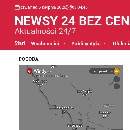
S
czwartek, 6 sierpnia 2026
03
:
04
:
46
k
i
NEWSY 24 BEZ CE
p
t
Aktualności 24/7
o
c
Start
Wiadomości
Publicystyka
Globali
o
n
POGODA
t
e
n
t