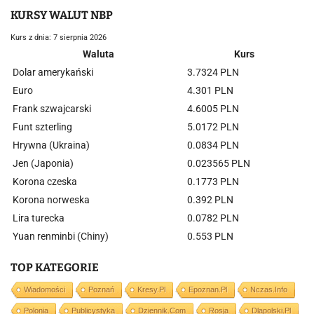
KURSY WALUT NBP
Kurs z dnia: 7 sierpnia 2026
Waluta
Kurs
Dolar amerykański
3.7324 PLN
Euro
4.301 PLN
Frank szwajcarski
4.6005 PLN
Funt szterling
5.0172 PLN
Hrywna (Ukraina)
0.0834 PLN
Jen (Japonia)
0.023565 PLN
Korona czeska
0.1773 PLN
Korona norweska
0.392 PLN
Lira turecka
0.0782 PLN
Yuan renminbi (Chiny)
0.553 PLN
TOP KATEGORIE
Wiadomości
Poznań
Kresy.pl
Epoznan.pl
Nczas.info
Polonia
Publicystyka
Dziennik.com
Rosja
Dlapolski.pl