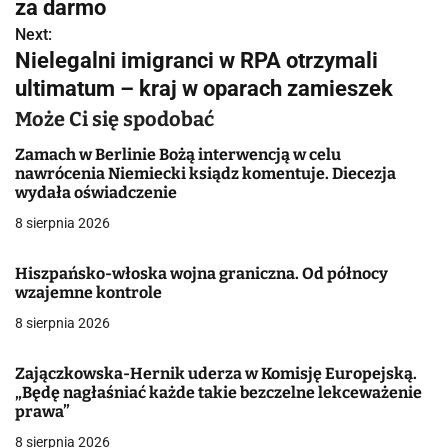
w
za darmo
Next:
i
Nielegalni imigranci w RPA otrzymali
g
ultimatum – kraj w oparach zamieszek
a
Może Ci się spodobać
c
Zamach w Berlinie Bożą interwencją w celu
nawrócenia Niemiecki ksiądz komentuje. Diecezja
j
wydała oświadczenie
8 sierpnia 2026
a
w
Hiszpańsko-włoska wojna graniczna. Od północy
wzajemne kontrole
p
8 sierpnia 2026
i
Zajączkowska-Hernik uderza w Komisję Europejską.
s
„Będę nagłaśniać każde takie bezczelne lekceważenie
prawa”
u
8 sierpnia 2026