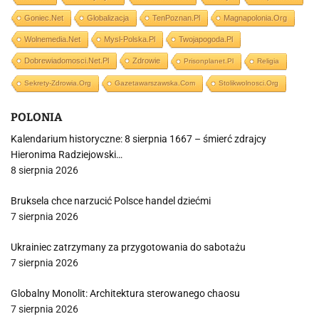
Goniec.net
Globalizacja
TenPoznan.pl
Magnapolonia.org
Wolnemedia.net
Mysl-Polska.pl
Twojapogoda.pl
Dobrewiadomosci.net.pl
Zdrowie
Prisonplanet.pl
Religia
Sekrety-Zdrowia.org
Gazetawarszawska.com
Stolikwolnosci.org
POLONIA
Kalendarium historyczne: 8 sierpnia 1667 – śmierć zdrajcy
Hieronima Radziejowski…
8 sierpnia 2026
Bruksela chce narzucić Polsce handel dziećmi
7 sierpnia 2026
Ukrainiec zatrzymany za przygotowania do sabotażu
7 sierpnia 2026
Globalny Monolit: Architektura sterowanego chaosu
7 sierpnia 2026