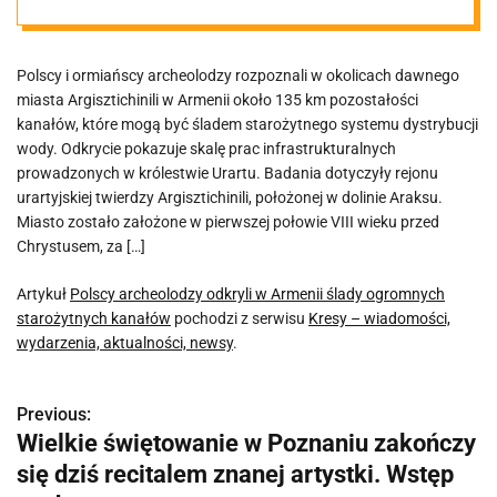
ogromnych
Polscy i ormiańscy archeolodzy rozpoznali w okolicach dawnego
starożytnych
miasta Argisztichinili w Armenii około 135 km pozostałości
kanałów, które mogą być śladem starożytnego systemu dystrybucji
kanałów
wody. Odkrycie pokazuje skalę prac infrastrukturalnych
prowadzonych w królestwie Urartu. Badania dotyczyły rejonu
urartyjskiej twierdzy Argisztichinili, położonej w dolinie Araksu.
Miasto zostało założone w pierwszej połowie VIII wieku przed
Chrystusem, za […]
Artykuł
Polscy archeolodzy odkryli w Armenii ślady ogromnych
starożytnych kanałów
pochodzi z serwisu
Kresy – wiadomości,
wydarzenia, aktualności, newsy
.
Previous:
N
Wielkie świętowanie w Poznaniu zakończy
a
się dziś recitalem znanej artystki. Wstęp