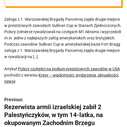
USA
Załoga z 1. Warszawskiej Brygady Pancernej zajęła drugie miejsce
w prestiżowych zawodach Sullivan Cup w Stanach Zjednoczonych.
Polscy żołnierze rywalizowali na czołgach M1 Abrams i wyprzedzili
m.in. jedne z najlepszych załóg amerykańskich oraz brytyjskich.
Podczas zawodów Sullivan Cup w amerykańskiej bazie Fort Bragg
załoga z 1. Warszawskiej Brygady Pancernej zajęła drugie miejsce
w rywalizacji na […]
Artykuł
Polscy czołgiści na podium prestiżowych zawodów w USA
pochodzi z serwisu
Kresy – wiadomości, wydarzenia, aktualności,
newsy
.
Previous:
N
Rezerwista armii izraelskiej zabił 2
a
Palestyńczyków, w tym 14-latka, na
w
okupowanym Zachodnim Brzegu