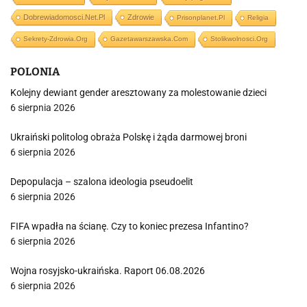
Dobrewiadomosci.net.pl
Zdrowie
Prisonplanet.pl
Religia
Sekrety-Zdrowia.org
Gazetawarszawska.com
Stolikwolnosci.org
POLONIA
Kolejny dewiant gender aresztowany za molestowanie dzieci
6 sierpnia 2026
Ukraiński politolog obraża Polskę i żąda darmowej broni
6 sierpnia 2026
Depopulacja – szalona ideologia pseudoelit
6 sierpnia 2026
FIFA wpadła na ścianę. Czy to koniec prezesa Infantino?
6 sierpnia 2026
Wojna rosyjsko-ukraińska. Raport 06.08.2026
6 sierpnia 2026