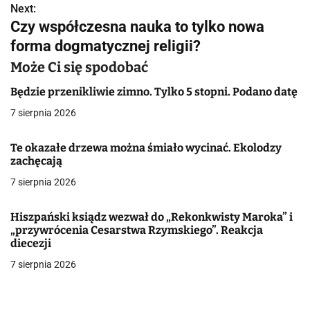
Next:
i
Czy współczesna nauka to tylko nowa
g
forma dogmatycznej religii?
a
Może Ci się spodobać
c
Będzie przenikliwie zimno. Tylko 5 stopni. Podano datę
7 sierpnia 2026
j
a
Te okazałe drzewa można śmiało wycinać. Ekolodzy
zachęcają
w
7 sierpnia 2026
p
Hiszpański ksiądz wezwał do „Rekonkwisty Maroka” i
i
„przywrócenia Cesarstwa Rzymskiego”. Reakcja
diecezji
s
7 sierpnia 2026
u