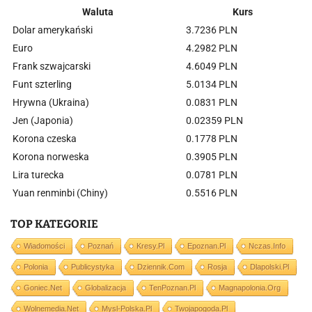
Waluta
Kurs
Dolar amerykański
3.7236 PLN
Euro
4.2982 PLN
Frank szwajcarski
4.6049 PLN
Funt szterling
5.0134 PLN
Hrywna (Ukraina)
0.0831 PLN
Jen (Japonia)
0.02359 PLN
Korona czeska
0.1778 PLN
Korona norweska
0.3905 PLN
Lira turecka
0.0781 PLN
Yuan renminbi (Chiny)
0.5516 PLN
TOP KATEGORIE
Wiadomości
Poznań
Kresy.pl
Epoznan.pl
Nczas.info
Polonia
Publicystyka
Dziennik.com
Rosja
Dlapolski.pl
Goniec.net
Globalizacja
TenPoznan.pl
Magnapolonia.org
Wolnemedia.net
Mysl-Polska.pl
Twojapogoda.pl