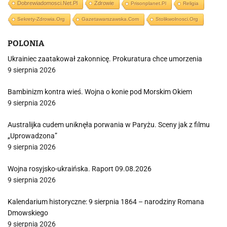
Dobrewiadomosci.net.pl
Zdrowie
Prisonplanet.pl
Religia
Sekrety-Zdrowia.org
Gazetawarszawska.com
Stolikwolnosci.org
POLONIA
Ukrainiec zaatakował zakonnicę. Prokuratura chce umorzenia
9 sierpnia 2026
Bambinizm kontra wieś. Wojna o konie pod Morskim Okiem
9 sierpnia 2026
Australijka cudem uniknęła porwania w Paryżu. Sceny jak z filmu
„Uprowadzona”
9 sierpnia 2026
Wojna rosyjsko-ukraińska. Raport 09.08.2026
9 sierpnia 2026
Kalendarium historyczne: 9 sierpnia 1864 – narodziny Romana
Dmowskiego
9 sierpnia 2026