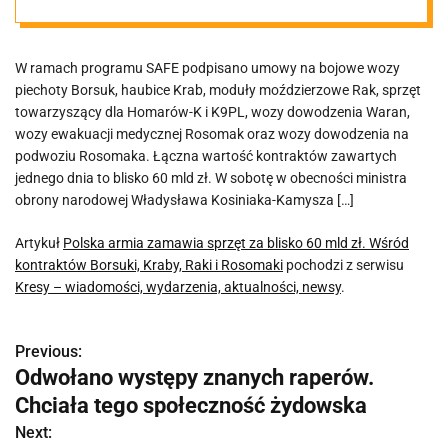
kontraktów
W ramach programu SAFE podpisano umowy na bojowe wozy
Borsuki, Kraby,
piechoty Borsuk, haubice Krab, moduły moździerzowe Rak, sprzęt
towarzyszący dla Homarów-K i K9PL, wozy dowodzenia Waran,
Raki i Rosomaki
wozy ewakuacji medycznej Rosomak oraz wozy dowodzenia na
podwoziu Rosomaka. Łączna wartość kontraktów zawartych
jednego dnia to blisko 60 mld zł. W sobotę w obecności ministra
obrony narodowej Władysława Kosiniaka-Kamysza […]
Artykuł
Polska armia zamawia sprzęt za blisko 60 mld zł. Wśród
kontraktów Borsuki, Kraby, Raki i Rosomaki
pochodzi z serwisu
Kresy – wiadomości, wydarzenia, aktualności, newsy
.
Previous:
N
Odwołano występy znanych raperów.
a
Chciała tego społeczność żydowska
w
Next: