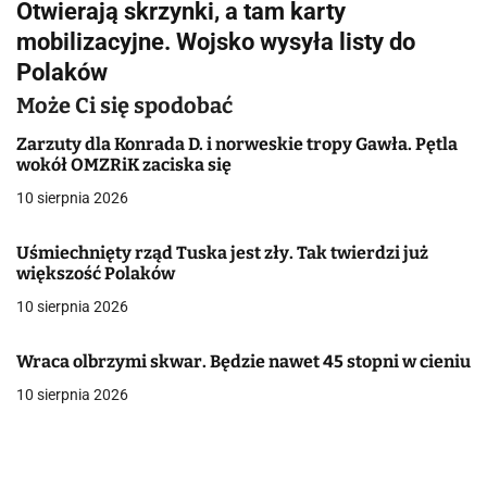
Otwierają skrzynki, a tam karty
i
mobilizacyjne. Wojsko wysyła listy do
g
Polaków
a
Może Ci się spodobać
c
Zarzuty dla Konrada D. i norweskie tropy Gawła. Pętla
wokół OMZRiK zaciska się
j
10 sierpnia 2026
a
Uśmiechnięty rząd Tuska jest zły. Tak twierdzi już
w
większość Polaków
10 sierpnia 2026
p
i
Wraca olbrzymi skwar. Będzie nawet 45 stopni w cieniu
s
10 sierpnia 2026
u