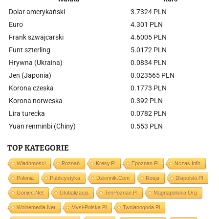
Dolar amerykański
3.7324 PLN
Euro
4.301 PLN
Frank szwajcarski
4.6005 PLN
Funt szterling
5.0172 PLN
Hrywna (Ukraina)
0.0834 PLN
Jen (Japonia)
0.023565 PLN
Korona czeska
0.1773 PLN
Korona norweska
0.392 PLN
Lira turecka
0.0782 PLN
Yuan renminbi (Chiny)
0.553 PLN
TOP KATEGORIE
Wiadomości
Poznań
Kresy.pl
Epoznan.pl
Nczas.info
Polonia
Publicystyka
Dziennik.com
Rosja
Dlapolski.pl
Goniec.net
Globalizacja
TenPoznan.pl
Magnapolonia.org
Wolnemedia.net
Mysl-Polska.pl
Twojapogoda.pl