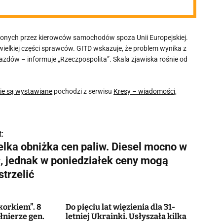
ionych przez kierowców samochodów spoza Unii Europejskiej.
ielkiej części sprawców. GITD wskazuje, że problem wynika z
zdów – informuje „Rzeczpospolita”. Skala zjawiska rośnie od
ie są wystawiane
pochodzi z serwisu
Kresy – wiadomości,
:
elka obniżka cen paliw. Diesel mocno w
ł, jednak w poniedziałek ceny mogą
trzelić
korkiem”. 8
Do pięciu lat więzienia dla 31-
łnierze gen.
letniej Ukrainki. Usłyszała kilka