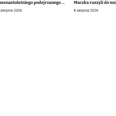
zesnastoletniego podejrzanego o
Maczka ruszyli do wa
a
tak
Falaise
 sierpnia 2026
8 sierpnia 2026
c
a
w
p
s
u