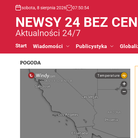
S
sobota, 8 sierpnia 2026
07
:
50
:
55
k
i
NEWSY 24 BEZ CE
p
t
Aktualności 24/7
o
c
Start
Wiadomości
Publicystyka
Globali
o
n
POGODA
t
e
n
t