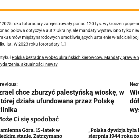
 2025 roku fotoradary zarejestrowały ponad 120 tys. wykroczeń popełn
onad połowa dotyczyła aut z Ukrainy, ale mandaty wystawiono tylko niew
raku umów międzynarodowych umożliwiających ustalenie właścicieli poja
ilku lat. W 2023 roku fotoradary […]
rtykuł
Polska bezradna wobec ukraińskich kierowców. Mandaty prawie n
ydarzenia, aktualności, newsy
.
revious:
Next
N
Izrael chce zburzyć palestyńską wioskę, w
Wi
a
której działa ufundowana przez Polskę
dó
w
linika
wys
Może Ci się spodobać
amienna Góra. 15-latek w
„Polska dywizja była 
g
ieżkim stanie. Zatrzymano
sierpnia 1944 roku żo