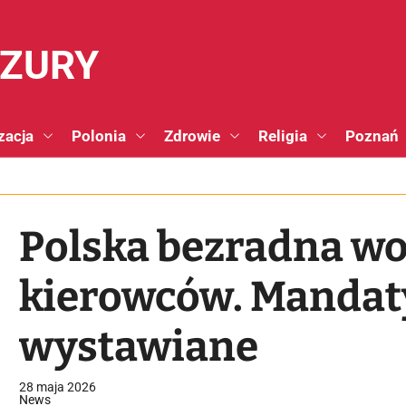
NZURY
zacja
Polonia
Zdrowie
Religia
Poznań
Polska bezradna wo
kierowców. Mandaty
wystawiane
28 maja 2026
News