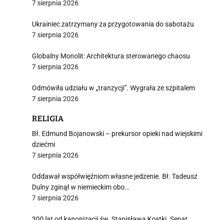
7 sierpnia 2026
Ukrainiec zatrzymany za przygotowania do sabotażu
7 sierpnia 2026
Globalny Monolit: Architektura sterowanego chaosu
7 sierpnia 2026
Odmówiła udziału w „tranzycji”. Wygrała ze szpitalem
7 sierpnia 2026
RELIGIA
Bł. Edmund Bojanowski – prekursor opieki nad wiejskimi
dziećmi
7 sierpnia 2026
Oddawał współwięźniom własne jedzenie. Bł. Tadeusz
Dulny zginął w niemieckim obo…
7 sierpnia 2026
300 lat od kanonizacji św. Stanisława Kostki. Senat