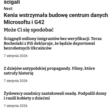
w
ścigali
Next:
i
Kenia wstrzymała budowę centrum danych
g
Microsoftu i G42
a
Może Ci się spodobać
c
Ściągnęli miliony imigrantów bez weryfikacji. Teraz
Bocheński z PiS deklaruje, że będzie deportował
j
bezrobotnych Ukraińców
7 sierpnia 2026
a
w
Z dziejów antypolskiej propagandy. Filmy, które
zatruły historię
p
7 sierpnia 2026
i
Żydowscy osadnicy zaatakowali osadę. Podpalili domy
s
i ranili kobiety z dziećmi
u
7 sierpnia 2026