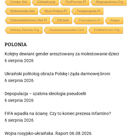
Goniec.net
Globalizacja
TenPoznan.pl
Magnapolonia.org
Wolnemedia.net
Mysl-Polska.pl
Twojapogoda.pl
Dobrewiadomosci.net.pl
Zdrowie
Prisonplanet.pl
Religia
Sekrety-Zdrowia.org
Gazetawarszawska.com
Stolikwolnosci.org
POLONIA
Kolejny dewiant gender aresztowany za molestowanie dzieci
6 sierpnia 2026
Ukraiński politolog obraża Polskę i żąda darmowej broni
6 sierpnia 2026
Depopulacja – szalona ideologia pseudoelit
6 sierpnia 2026
FIFA wpadła na ścianę. Czy to koniec prezesa Infantino?
6 sierpnia 2026
Wojna rosyjsko-ukraińska. Raport 06.08.2026