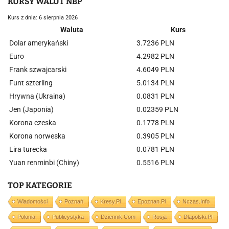
KURSY WALUT NBP
Kurs z dnia: 6 sierpnia 2026
Waluta
Kurs
Dolar amerykański
3.7236 PLN
Euro
4.2982 PLN
Frank szwajcarski
4.6049 PLN
Funt szterling
5.0134 PLN
Hrywna (Ukraina)
0.0831 PLN
Jen (Japonia)
0.02359 PLN
Korona czeska
0.1778 PLN
Korona norweska
0.3905 PLN
Lira turecka
0.0781 PLN
Yuan renminbi (Chiny)
0.5516 PLN
TOP KATEGORIE
Wiadomości
Poznań
Kresy.pl
Epoznan.pl
Nczas.info
Polonia
Publicystyka
Dziennik.com
Rosja
Dlapolski.pl