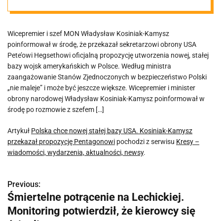
Kamysz
Wicepremier i szef MON Władysław Kosiniak-Kamysz
przekazał
poinformował w środę, że przekazał sekretarzowi obrony USA
Pete’owi Hegsethowi oficjalną propozycję utworzenia nowej, stałej
propozycję
bazy wojsk amerykańskich w Polsce. Według ministra
zaangażowanie Stanów Zjednoczonych w bezpieczeństwo Polski
„nie maleje” i może być jeszcze większe. Wicepremier i minister
Pentagonowi
obrony narodowej Władysław Kosiniak-Kamysz poinformował w
środę po rozmowie z szefem […]
Artykuł
Polska chce nowej stałej bazy USA. Kosiniak-Kamysz
przekazał propozycję Pentagonowi
pochodzi z serwisu
Kresy –
wiadomości, wydarzenia, aktualności, newsy
.
Previous:
N
Śmiertelne potrącenie na Lechickiej.
a
Monitoring potwierdził, że kierowcy się