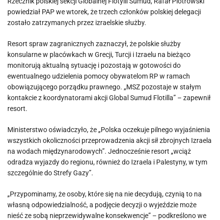
Rzecznik polskiej sekcji Globalnej Flotylli Sumud, Rafał Piotrowski
powiedział PAP we wtorek, że trzech członków polskiej delegacji
zostało zatrzymanych przez izraelskie służby.
Resort spraw zagranicznych zaznaczył, że polskie służby
konsularne w placówkach w Grecji, Turcji i Izraelu na bieżąco
monitorują aktualną sytuację i pozostają w gotowości do
ewentualnego udzielenia pomocy obywatelom RP w ramach
obowiązującego porządku prawnego. „MSZ pozostaje w stałym
kontakcie z koordynatorami akcji Global Sumud Flotilla” – zapewnił
resort.
Ministerstwo oświadczyło, że „Polska oczekuje pilnego wyjaśnienia
wszystkich okoliczności przeprowadzenia akcji sił zbrojnych Izraela
na wodach międzynarodowych”. Jednocześnie resort „wciąż
odradza wyjazdy do regionu, również do Izraela i Palestyny, w tym
szczególnie do Strefy Gazy”.
„Przypominamy, że osoby, które się na nie decydują, czynią to na
własną odpowiedzialność, a podjęcie decyzji o wyjeździe może
nieść ze sobą nieprzewidywalne konsekwencje” – podkreślono we