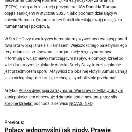
Sekretariat Ludowej Konferencji Palestyńczyków za Granicą
(PCPA), którą administracja prezydenta USA Donalda Trumpa
objęła sankcjami w styczniu 2026 r. jako podmiot działający w
imieniu Hamasu. Organizatorzy flotylli określają swoją misję jako
humanitarną i pokojową.
W Strefie Gazy trwa kryzys humanitarny wywołany trwającą ponad
dwa lata wojną Izraela z Hamasem. Większość tego palestyńskiego
terytorium jest zrujnowana, a organizacje międzynarodowe
informują o wciąż niewystarczającym napływie pomocy. Izrael od
wielu lat utrzymuje blokadę morską Strefy Gazy, której legalność
jest przedmiotem sporu. Aktywiści z Globalnej Flotylli Sumud uznają
ją za nielegalną i deklarują, że chcą ją symbolicznie przełamać.
Artykuł
Polska delegacja zatrzymana. Warszawski MSZ „z dużym
zaniepokojeniem obserwuje działania podejmowane przez siły
zbrojne Izraela”
pochodzi z serwisu
NCZAS.INFO
.
Previous:
N
Polacy jednomyślni jak nigdy. Prawie