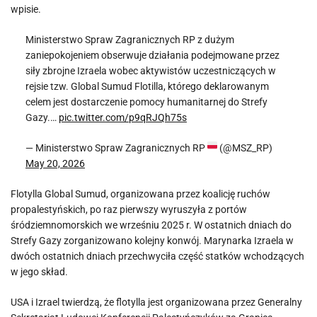
wpisie.
Ministerstwo Spraw Zagranicznych RP z dużym
zaniepokojeniem obserwuje działania podejmowane przez
siły zbrojne Izraela wobec aktywistów uczestniczących w
rejsie tzw. Global Sumud Flotilla, którego deklarowanym
celem jest dostarczenie pomocy humanitarnej do Strefy
Gazy.…
pic.twitter.com/p9qRJQh75s
— Ministerstwo Spraw Zagranicznych RP
(@MSZ_RP)
May 20, 2026
Flotylla Global Sumud, organizowana przez koalicję ruchów
propalestyńskich, po raz pierwszy wyruszyła z portów
śródziemnomorskich we wrześniu 2025 r. W ostatnich dniach do
Strefy Gazy zorganizowano kolejny konwój. Marynarka Izraela w
dwóch ostatnich dniach przechwyciła część statków wchodzących
w jego skład.
USA i Izrael twierdzą, że flotylla jest organizowana przez Generalny