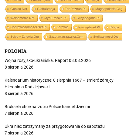
Goniec.net
Globalizacja
TenPoznan.pl
Magnapolonia.org
Wolnemedia.net
Mysl-Polska.pl
Twojapogoda.pl
Dobrewiadomosci.net.pl
Zdrowie
Prisonplanet.pl
Religia
Sekrety-Zdrowia.org
Gazetawarszawska.com
Stolikwolnosci.org
POLONIA
Wojna rosyjsko-ukraińska. Raport 08.08.2026
8 sierpnia 2026
Kalendarium historyczne: 8 sierpnia 1667 – śmierć zdrajcy
Hieronima Radziejowski…
8 sierpnia 2026
Bruksela chce narzucić Polsce handel dziećmi
7 sierpnia 2026
Ukrainiec zatrzymany za przygotowania do sabotażu
7 sierpnia 2026