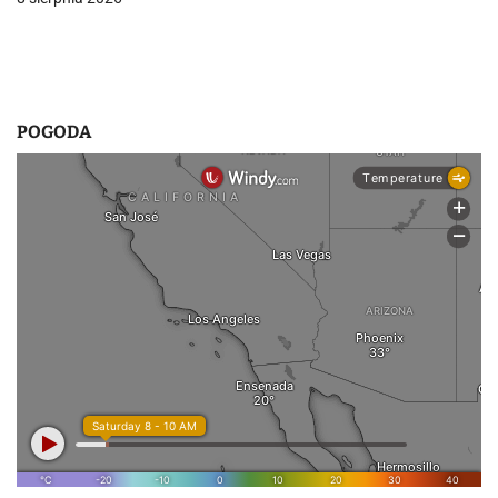
u
POGODA