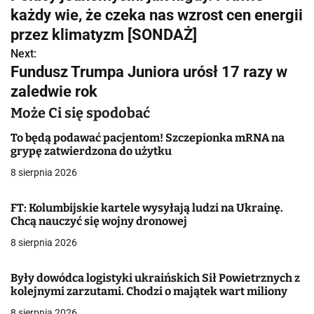
a
każdy wie, że czeka nas wzrost cen energii
w
przez klimatyzm [SONDAŻ]
Next:
i
Fundusz Trumpa Juniora urósł 17 razy w
g
zaledwie rok
a
Może Ci się spodobać
c
To będą podawać pacjentom! Szczepionka mRNA na
grypę zatwierdzona do użytku
j
8 sierpnia 2026
a
FT: Kolumbijskie kartele wysyłają ludzi na Ukrainę.
w
Chcą nauczyć się wojny dronowej
8 sierpnia 2026
p
i
Były dowódca logistyki ukraińskich Sił Powietrznych z
kolejnymi zarzutami. Chodzi o majątek wart miliony
s
8 sierpnia 2026