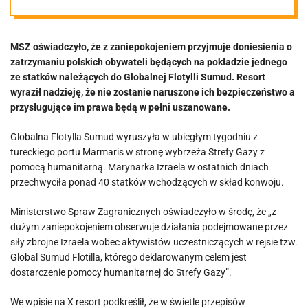
MSZ „z dużym
MSZ oświadczyło, że z zaniepokojeniem przyjmuje doniesienia o
zaniepokojenie
zatrzymaniu polskich obywateli będących na pokładzie jednego
ze statków należących do Globalnej Flotylli Sumud. Resort
m obserwuje
wyraził nadzieję, że nie zostanie naruszone ich bezpieczeństwo a
przysługujące im prawa będą w pełni uszanowane.
działania
Globalna Flotylla Sumud wyruszyła w ubiegłym tygodniu z
tureckiego portu Marmaris w stronę wybrzeża Strefy Gazy z
podejmowane
pomocą humanitarną. Marynarka Izraela w ostatnich dniach
przechwyciła ponad 40 statków wchodzących w skład konwoju.
przez siły
Ministerstwo Spraw Zagranicznych oświadczyło w środę, że „z
dużym zaniepokojeniem obserwuje działania podejmowane przez
zbrojne Izraela”
siły zbrojne Izraela wobec aktywistów uczestniczących w rejsie tzw.
Global Sumud Flotilla, którego deklarowanym celem jest
dostarczenie pomocy humanitarnej do Strefy Gazy”.
We wpisie na X resort podkreślił, że w świetle przepisów