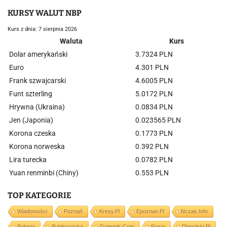
KURSY WALUT NBP
Kurs z dnia: 7 sierpnia 2026
Waluta
Kurs
Dolar amerykański
3.7324 PLN
Euro
4.301 PLN
Frank szwajcarski
4.6005 PLN
Funt szterling
5.0172 PLN
Hrywna (Ukraina)
0.0834 PLN
Jen (Japonia)
0.023565 PLN
Korona czeska
0.1773 PLN
Korona norweska
0.392 PLN
Lira turecka
0.0782 PLN
Yuan renminbi (Chiny)
0.553 PLN
TOP KATEGORIE
Wiadomości
Poznań
Kresy.pl
Epoznan.pl
Nczas.info
Polonia
Publicystyka
Dziennik.com
Rosja
Dlapolski.pl