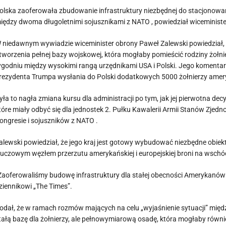
olska zaoferowała zbudowanie infrastruktury niezbędnej do stacjonowani
iędzy dwoma długoletnimi sojusznikami z NATO , powiedział wiceministe
 niedawnym wywiadzie wiceminister obrony Paweł Zalewski powiedział, 
tworzenia pełnej bazy wojskowej, która mogłaby pomieścić rodziny żoł
ygodniu między wysokimi rangą urzędnikami USA i Polski. Jego komentarz
rezydenta Trumpa wysłania do Polski dodatkowych 5000 żołnierzy amer
yła to nagła zmiana kursu dla administracji po tym, jak jej pierwotna de
tóre miały odbyć się dla jednostek 2. Pułku Kawalerii Armii Stanów Zjedn
ongresie i sojuszników z NATO .
alewski powiedział, że jego kraj jest gotowy wybudować niezbędne obiekty
luczowym węzłem przerzutu amerykańskiej i europejskiej broni na wschód,
Zaoferowaliśmy budowę infrastruktury dla stałej obecności Amerykanów 
ziennikowi „The Times”.
odał, że w ramach rozmów mających na celu „wyjaśnienie sytuacji” mię
tałą bazę dla żołnierzy, ale pełnowymiarową osadę, która mogłaby równie