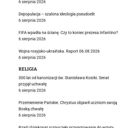
6 sierpnia 2026
Depopulacja – szalona ideologia pseudoelit
j
6 sierpnia 2026
FIFA wpadła na ścianę. Czy to koniec prezesa Infantino?
6 sierpnia 2026
Wojna rosyjsko-ukraińska. Raport 06.08.2026
6 sierpnia 2026
i
RELIGIA
300 lat od kanonizacji św. Stanisława Kostki. Senat
przyjął uchwałę
6 sierpnia 2026
Przemienienie Pańskie. Chrystus objawił uczniom swoją
Boską chwałę
6 sierpnia 2026
Rząd i Episkopat rozpoczęły przygotowania do wizyty