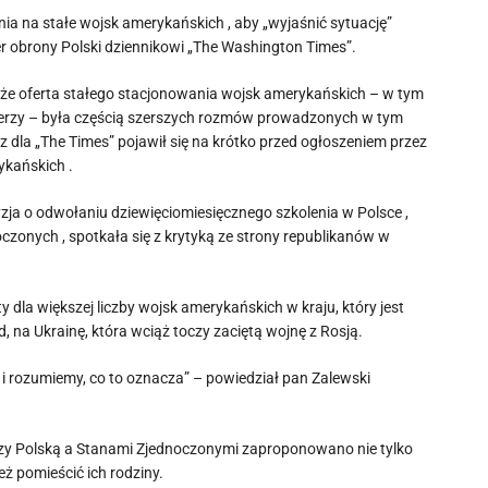
a na stałe wojsk amerykańskich , aby „wyjaśnić sytuację”
r obrony Polski dziennikowi „The Washington Times”.
że oferta stałego stacjonowania wojsk amerykańskich – w tym
nierzy – była częścią szerszych rozmów prowadzonych w tym
 dla „The Times” pojawił się na krótko przed ogłoszeniem przez
ykańskich .
cyzja o odwołaniu dziewięciomiesięcznego szkolenia w Polsce ,
oczonych , spotkała się z krytyką ze strony republikanów w
 dla większej liczby wojsk amerykańskich w kraju, który jest
 na Ukrainę, która wciąż toczy zaciętą wojnę z Rosją.
i rozumiemy, co to oznacza” – powiedział pan Zalewski
dzy Polską a Stanami Zjednoczonymi zaproponowano nie tylko
ż pomieścić ich rodziny.