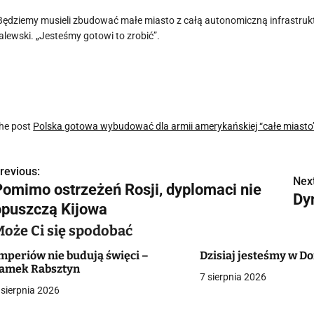
Będziemy musieli zbudować małe miasto z całą autonomiczną infrastruk
alewski. „Jesteśmy gotowi to zrobić”.
he post
Polska gotowa wybudować dla armii amerykańskiej “całe miasto
revious:
N
Next
Pomimo ostrzeżeń Rosji, dyplomaci nie
Dy
a
opuszczą Kijowa
w
Może Ci się spodobać
mperiów nie budują święci –
Dzisiaj jesteśmy w 
amek Rabsztyn
7 sierpnia 2026
g
 sierpnia 2026
a