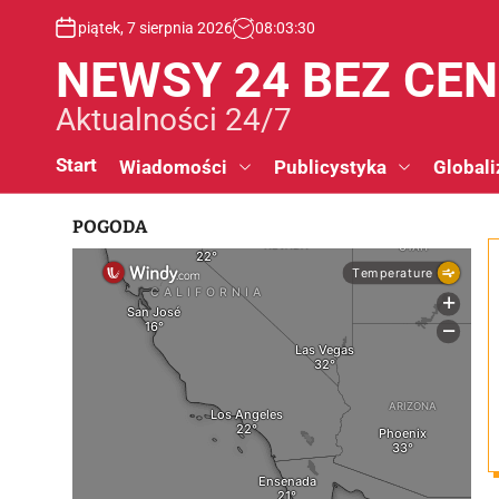
S
piątek, 7 sierpnia 2026
08
:
03
:
31
k
i
NEWSY 24 BEZ CE
p
t
Aktualności 24/7
o
c
Start
Wiadomości
Publicystyka
Globali
o
n
POGODA
t
e
n
t