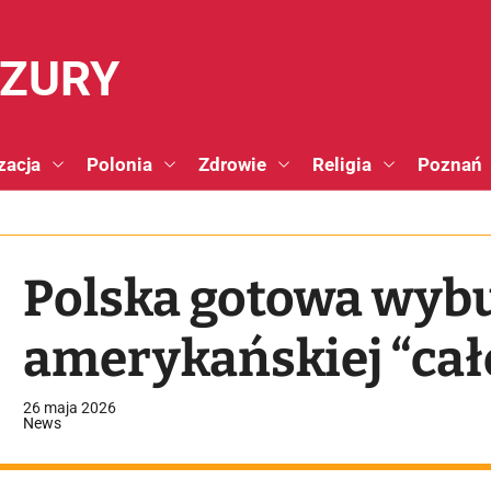
NZURY
zacja
Polonia
Zdrowie
Religia
Poznań
Polska gotowa wyb
amerykańskiej “cał
26 maja 2026
News