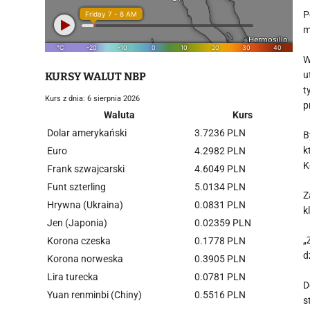
P
m
W
u
KURSY WALUT NBP
t
Kurs z dnia: 6 sierpnia 2026
p
Waluta
Kurs
Dolar amerykański
3.7236 PLN
B
k
Euro
4.2982 PLN
K
Frank szwajcarski
4.6049 PLN
Funt szterling
5.0134 PLN
Z
Hrywna (Ukraina)
0.0831 PLN
k
Jen (Japonia)
0.02359 PLN
„
Korona czeska
0.1778 PLN
d
Korona norweska
0.3905 PLN
Lira turecka
0.0781 PLN
D
Yuan renminbi (Chiny)
0.5516 PLN
s