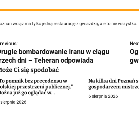
oznań wciąż ma tylko jedną restaurację z gwiazdką, ale to nie wszystko.
revious:
Next
N
Drugie bombardowanie Iranu w ciągu
Og
a
trzech dni – Teheran odpowiada
gw
w
Może Ci się spodobać
To pomnik bez precedensu w
Na kilka dni Poznań s
olskiej przestrzeni publicznej."
gospodarzem mistrz
g
ożna już go oglądać w
6 sierpnia 2026
ielkopolskim mieście
 sierpnia 2026
a
c