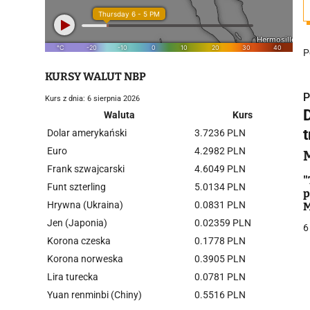
P
KURSY WALUT NBP
P
Kurs z dnia: 6 sierpnia 2026
Waluta
Kurs
Dolar amerykański
3.7236 PLN
Euro
4.2982 PLN
Frank szwajcarski
4.6049 PLN
i
"
Funt szterling
5.0134 PLN
p
Hrywna (Ukraina)
0.0831 PLN
M
w
Jen (Japonia)
0.02359 PLN
6
Korona czeska
0.1778 PLN
Korona norweska
0.3905 PLN
Lira turecka
0.0781 PLN
j
Yuan renminbi (Chiny)
0.5516 PLN