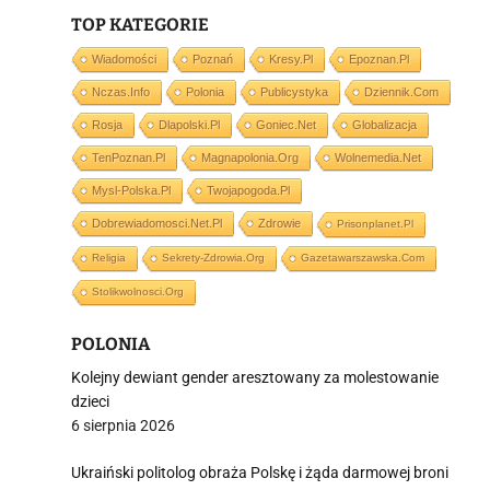
TOP KATEGORIE
Wiadomości
Poznań
Kresy.pl
Epoznan.pl
Nczas.info
Polonia
Publicystyka
Dziennik.com
i
Rosja
Dlapolski.pl
Goniec.net
Globalizacja
TenPoznan.pl
Magnapolonia.org
Wolnemedia.net
Mysl-Polska.pl
Twojapogoda.pl
Dobrewiadomosci.net.pl
Zdrowie
Prisonplanet.pl
Religia
Sekrety-Zdrowia.org
Gazetawarszawska.com
Stolikwolnosci.org
POLONIA
Kolejny dewiant gender aresztowany za molestowanie
dzieci
6 sierpnia 2026
Ukraiński politolog obraża Polskę i żąda darmowej broni