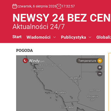
S
czwartek, 6 sierpnia 2026
17
:
32
:
58
k
i
NEWSY 24 BEZ CE
p
t
Aktualności 24/7
o
c
Start
Wiadomości
Publicystyka
Globali
o
n
POGODA
t
e
n
t