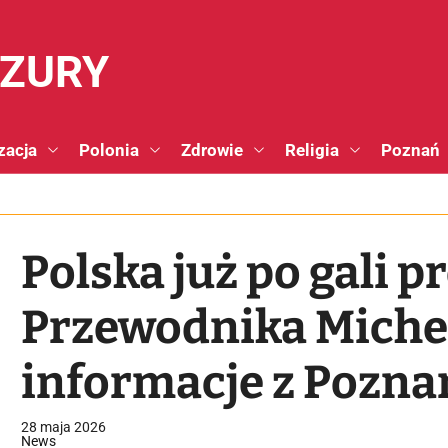
NZURY
zacja
Polonia
Zdrowie
Religia
Poznań
Polska już po gali 
Przewodnika Michel
informacje z Poznan
28 maja 2026
News