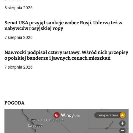
j
8 sierpnia 2026
a
w
Senat USA przyjął sankcje wobec Rosji. Uderzą też w
nabywców rosyjskiej ropy
p
7 sierpnia 2026
i
Nawrocki podpisał cztery ustawy. Wśród nich przepisy
s
o polskiej banderze i jawnych cenach mieszkań
u
7 sierpnia 2026
POGODA