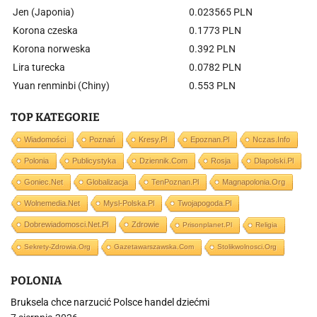
Jen (Japonia)
0.023565 PLN
Korona czeska
0.1773 PLN
Korona norweska
0.392 PLN
Lira turecka
0.0782 PLN
Yuan renminbi (Chiny)
0.553 PLN
TOP KATEGORIE
Wiadomości
Poznań
Kresy.pl
Epoznan.pl
Nczas.info
Polonia
Publicystyka
Dziennik.com
Rosja
Dlapolski.pl
Goniec.net
Globalizacja
TenPoznan.pl
Magnapolonia.org
Wolnemedia.net
Mysl-Polska.pl
Twojapogoda.pl
Dobrewiadomosci.net.pl
Zdrowie
Prisonplanet.pl
Religia
Sekrety-Zdrowia.org
Gazetawarszawska.com
Stolikwolnosci.org
POLONIA
Bruksela chce narzucić Polsce handel dziećmi