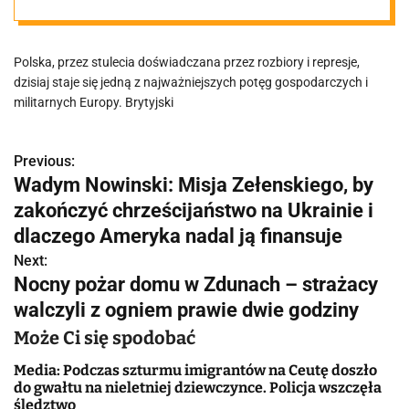
Brytyjski
Polska, przez stulecia doświadczana przez rozbiory i represje,
tygodnik „The
dzisiaj staje się jedną z najważniejszych potęg gospodarczych i
militarnych Europy. Brytyjski
Economist”
Previous:
N
zwraca uwagę
Wadym Nowinski: Misja Zełenskiego, by
a
zakończyć chrześcijaństwo na Ukrainie i
na dynamiczny
w
dlaczego Ameryka nadal ją finansuje
Next:
i
rozwój Polski
Nocny pożar domu w Zdunach – strażacy
g
walczyli z ogniem prawie dwie godziny
a
Może Ci się spodobać
c
Media: Podczas szturmu imigrantów na Ceutę doszło
do gwałtu na nieletniej dziewczynce. Policja wszczęła
śledztwo