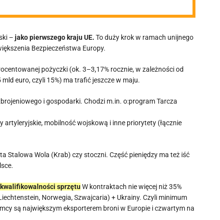
ski –
jako pierwszego kraju UE.
To duży krok w ramach unijnego
Zwiększenia Bezpieczeństwa Europy.
procentowanej pożyczki (ok. 3–3,17% rocznie, w zależności od
5 mld euro, czyli 15%) ma trafić jeszcze w maju.
brojeniowego i gospodarki. Chodzi m.in. o:program Tarcza
rtyleryjskie, mobilność wojskową i inne priorytety (łącznie
uta Stalowa Wola (Krab) czy stoczni. Część pieniędzy ma też iść
lsce.
kwalifikowalności sprzętu
W kontraktach nie więcej niż 35%
chtenstein, Norwegia, Szwajcaria) + Ukrainy. Czyli minimum
emcy są największym eksporterem broni w Europie i czwartym na