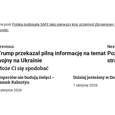
he post
Polska podpisała SAFE jako pierwszy kraj, przemysł zbrojenio
oniec
.
revious:
Next
N
Trump przekazał pilną informację na temat
Po
a
wojny na Ukrainie
st
w
Może Ci się spodobać
mperiów nie budują święci –
Dzisiaj jesteśmy w 
amek Rabsztyn
7 sierpnia 2026
g
 sierpnia 2026
a
c