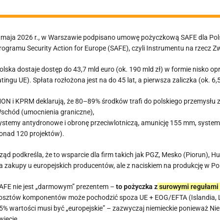
 maja 2026 r., w Warszawie podpisano umowę pożyczkową SAFE dla Pol
rogramu Security Action for Europe (SAFE), czyli Instrumentu na rzecz 
olska dostaje dostęp do 43,7 mld euro (ok. 190 mld zł) w formie nisko o
atingu UE). Spłata rozłożona jest na do 45 lat, a pierwsza zaliczka (ok. 6,
ON i KPRM deklarują, że 80–89% środków trafi do polskiego przemysłu z
schód (umocnienia graniczne),
ystemy antydronowe i obronę przeciwlotniczą, amunicję 155 mm, systemy a
onad 120 projektów).
ząd podkreśla, że to wsparcie dla firm takich jak PGZ, Mesko (Piorun), H
a zakupy u europejskich producentów, ale z naciskiem na produkcję w Po
AFE nie jest „darmowym” prezentem –
to pożyczka z
surowymi regułami 
osztów komponentów może pochodzić spoza UE + EOG/EFTA (Islandia, Lie
5% wartości musi być „europejskie” – zazwyczaj niemieckie ponieważ Ni
wiecie.