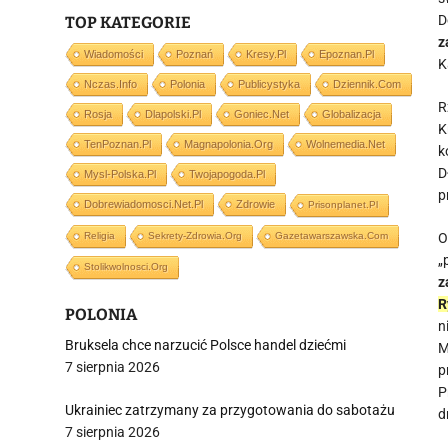
D
TOP KATEGORIE
z
Wiadomości
Poznań
Kresy.pl
Epoznan.pl
K
Nczas.info
Polonia
Publicystyka
Dziennik.com
R
Rosja
Dlapolski.pl
Goniec.net
Globalizacja
K
TenPoznan.pl
Magnapolonia.org
Wolnemedia.net
k
D
Mysl-Polska.pl
Twojapogoda.pl
p
Dobrewiadomosci.net.pl
Zdrowie
Prisonplanet.pl
Religia
Sekrety-Zdrowia.org
Gazetawarszawska.com
O
„
Stolikwolnosci.org
z
R
POLONIA
n
Bruksela chce narzucić Polsce handel dziećmi
M
7 sierpnia 2026
p
P
Ukrainiec zatrzymany za przygotowania do sabotażu
d
7 sierpnia 2026