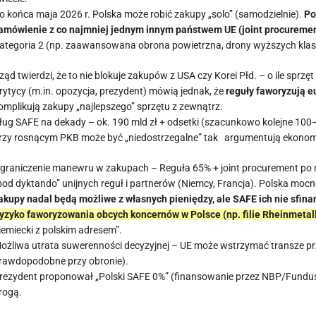
o końca maja 2026 r. Polska może robić zakupy „solo” (samodzielnie).
Po
amówienie z co najmniej jednym innym państwem UE (joint procuremen
ategoria 2 (np. zaawansowana obrona powietrzna, drony wyższych klas,
ząd twierdzi, że to nie blokuje zakupów z USA czy Korei Płd. – o ile sprzę
rytycy (m.in. opozycja, prezydent) mówią jednak, że
reguły faworyzują e
omplikują zakupy „najlepszego” sprzętu z zewnątrz.
ług SAFE na dekady – ok. 190 mld zł + odsetki (szacunkowo kolejne 100–
rzy rosnącym PKB może być „niedostrzegalne” tak argumentują ekonomi
graniczenie manewru w zakupach – Reguła 65% + joint procurement po m
pod dyktando” unijnych reguł i partnerów (Niemcy, Francja). Polska mocn
akupy nadal będą możliwe z własnych pieniędzy, ale SAFE ich nie sfinan
yzyko faworyzowania obcych koncernów w Polsce (np. filie Rheinmetall
iemiecki z polskim adresem”.
ożliwa utrata suwerenności decyzyjnej – UE może wstrzymać transze pr
rawdopodobne przy obronie).
rezydent proponował „Polski SAFE 0%” (finansowanie przez NBP/Fundusz
rogą.