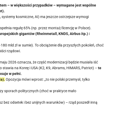
tem – w większości przypadków – wymagane jest wspólne
t).
 systemy kosmiczne, AI) ma jeszcze ostrzejsze wymogi
t spełnia regułę 65% (np. przez montaż/licencję w Polsce).
uropejskich gigantów (Rheinmetall, KNDS, Airbus itp.)
i
180 mld zł w sumie). To obciążenie dla przyszłych pokoleń, choć
ści rządowi.
aju 2026 oznacza, że część modernizacji będzie musiała iść
o stawia na Koreę i USA (K2, K9, Abrams, HIMARS, Patriot) –
te
suje w pełni.
a).
Opozycja mówi wprost: „to nie polski przemysł, tylko
zy sporach politycznych (choć w praktyce mało
 bez odsetek i bez unijnych warunków) – rząd poszedł inną