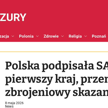
NZURY
zacja
Polonia
Zdrowie
Religia
Poznań
Polska podpisała S
pierwszy kraj, prz
zbrojeniowy skaza
podrzędność wobec
8 maja 2026
News