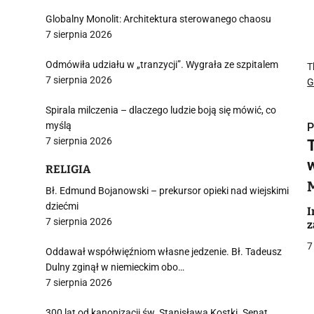
Globalny Monolit: Architektura sterowanego chaosu
7 sierpnia 2026
Odmówiła udziału w „tranzycji”. Wygrała ze szpitalem
T
7 sierpnia 2026
G
Spirala milczenia – dlaczego ludzie boją się mówić, co
myślą
P
7 sierpnia 2026
RELIGIA
Bł. Edmund Bojanowski – prekursor opieki nad wiejskimi
dziećmi
i
I
7 sierpnia 2026
z
7
Oddawał współwięźniom własne jedzenie. Bł. Tadeusz
Dulny zginął w niemieckim obo…
7 sierpnia 2026
300 lat od kanonizacji św. Stanisława Kostki. Senat