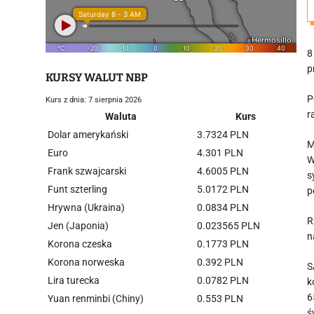
8
p
KURSY WALUT NBP
P
Kurs z dnia: 7 sierpnia 2026
r
Waluta
Kurs
Dolar amerykański
3.7324 PLN
M
Euro
4.301 PLN
W
Frank szwajcarski
4.6005 PLN
s
Funt szterling
5.0172 PLN
p
Hrywna (Ukraina)
0.0834 PLN
R
Jen (Japonia)
0.023565 PLN
n
Korona czeska
0.1773 PLN
Korona norweska
0.392 PLN
S
Lira turecka
0.0782 PLN
k
6
Yuan renminbi (Chiny)
0.553 PLN
ś