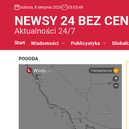
S
sobota, 8 sierpnia 2026
03
:
03
:
50
k
i
NEWSY 24 BEZ CE
p
t
Aktualności 24/7
o
c
Start
Wiadomości
Publicystyka
Globali
o
n
POGODA
t
e
n
t