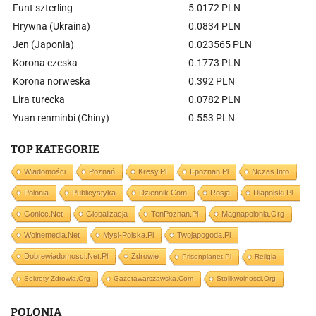
Funt szterling
5.0172 PLN
Hrywna (Ukraina)
0.0834 PLN
Jen (Japonia)
0.023565 PLN
Korona czeska
0.1773 PLN
Korona norweska
0.392 PLN
Lira turecka
0.0782 PLN
Yuan renminbi (Chiny)
0.553 PLN
TOP KATEGORIE
Wiadomości
Poznań
Kresy.pl
Epoznan.pl
Nczas.info
Polonia
Publicystyka
Dziennik.com
Rosja
Dlapolski.pl
Goniec.net
Globalizacja
TenPoznan.pl
Magnapolonia.org
Wolnemedia.net
Mysl-Polska.pl
Twojapogoda.pl
Dobrewiadomosci.net.pl
Zdrowie
Prisonplanet.pl
Religia
Sekrety-Zdrowia.org
Gazetawarszawska.com
Stolikwolnosci.org
POLONIA