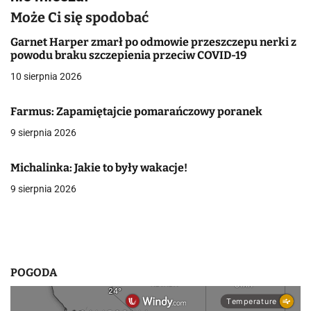
g
Może Ci się spodobać
a
Garnet Harper zmarł po odmowie przeszczepu nerki z
powodu braku szczepienia przeciw COVID-19
c
10 sierpnia 2026
j
Farmus: Zapamiętajcie pomarańczowy poranek
a
9 sierpnia 2026
w
p
Michalinka: Jakie to były wakacje!
9 sierpnia 2026
i
s
u
POGODA