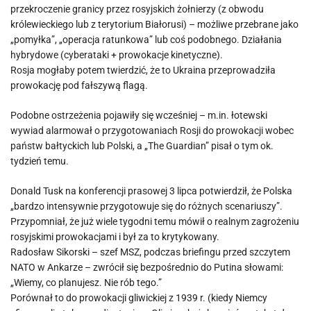
przekroczenie granicy przez rosyjskich żołnierzy (z obwodu
królewieckiego lub z terytorium Białorusi) – możliwe przebrane jako
„pomyłka”, „operacja ratunkowa” lub coś podobnego. Działania
hybrydowe (cyberataki + prowokacje kinetyczne).
Rosja mogłaby potem twierdzić, że to Ukraina przeprowadziła
prowokację pod fałszywą flagą.
Podobne ostrzeżenia pojawiły się wcześniej – m.in. łotewski
wywiad alarmował o przygotowaniach Rosji do prowokacji wobec
państw bałtyckich lub Polski, a „The Guardian” pisał o tym ok.
tydzień temu.
Donald Tusk na konferencji prasowej 3 lipca potwierdził, że Polska
„bardzo intensywnie przygotowuje się do różnych scenariuszy”.
Przypomniał, że już wiele tygodni temu mówił o realnym zagrożeniu
rosyjskimi prowokacjami i był za to krytykowany.
Radosław Sikorski – szef MSZ, podczas briefingu przed szczytem
NATO w Ankarze – zwrócił się bezpośrednio do Putina słowami:
„Wiemy, co planujesz. Nie rób tego.”
Porównał to do prowokacji gliwickiej z 1939 r. (kiedy Niemcy