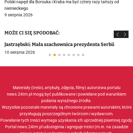
Polski napęd dla Borsuka i Kraba ma być cztery razy tańszy od
niemieckiego
9 sierpnia 2026
MOŻE CI SIĘ SPODOBAĆ:
Jastrzębski: Mała szachownica prezydenta Serbii
10 sierpnia 2026
Materiały (treści, artykuły, zdjęcia, filmy) autorstwa portalu
news.24tm.pl mogą być publikowane i powielane pod warunkiem
podania wyraźnego źródła.
Wszystkie pozostałe materiały są chronione prawami autorskimi, które
przysługują poszczególnym twórcom i wydawcom.
Powielanie tych treści wymaga uzyskania ich uprzedniej pisemnej zgody.
Portal news.24tm.pl udostępnia i agreguje treści (m.in. na zasadzie