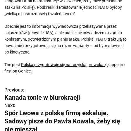
sfingowali atak na radiostację w Gliwicach, żeby mieć pretekst do
ataku na Polskę). Podkreślił, że testowanie jedności NATO byłoby
„wielką nieostrożnością i szaleństwem”.
Obecnie jest to informacja wywiadowcza przekazywana przez
sojuszników (głównie USA), a nie publiczne oświadczenie rządu o
konkretnym, potwierdzonym planie ataku. Polska i NATO traktują to
poważnie i przygotowują się na różne warianty – od hybrydowych
po kinetyczne.
The post
Polska przygotowuje się na rosyjską prowokację
appeared
first on
Goniec
.
Previous:
N
Kanada tonie w biurokracji
a
Next:
Spór Lwowa z polską firmą eskaluje.
w
Sadowy pisze do Pawła Kowala, żeby się
i
nie mieszał