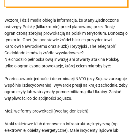
Wczoraj i dziś media obiegła informacja, że Stany Zjednoczone
ostrzegły Polskę (kilkukrotnie) przed planowaną przez Rosję
ograniczoną zbrojną prowokacją na polskim terytorium. Donoszą o
tym m.in. Onet (na podstawie źródeł bliskich prezydentowi
Karolowi Nawrockiemu oraz służb) i brytyjski „The Telegraph”.
Co dokładnie mówią źródła wywiadowcze?
Nie chodzi o pełnoskalową inwazję ani otwarty atak na Polskę,
tylko o ograniczoną prowokację, której celem miałoby być:
Przetestowanie jedności i determinacji NATO (czy Sojusz zareaguje
wspólnie i zdecydowanie). Wywarcie presji na kraje zachodnie, żeby
ograniczyły lub wstrzymały pomoc militarną dla Ukrainy. Zasiać
wątpliwości co do spójności Sojuszu.
Możliwe formy prowokacji (według doniesień):
Ataki rakietowe i/lub dronowe na infrastrukturę krytyczną (np.
elektrownie, obiekty energetyczne). Małe incydenty lądowe lub