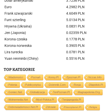
Dolar amerykański
3.7236 PLN
Euro
4.2982 PLN
Frank szwajcarski
4.6049 PLN
Funt szterling
5.0134 PLN
Hrywna (Ukraina)
0.0831 PLN
Jen (Japonia)
0.02359 PLN
Korona czeska
0.1778 PLN
Korona norweska
0.3905 PLN
Lira turecka
0.0781 PLN
Yuan renminbi (Chiny)
0.5516 PLN
TOP KATEGORIE
Wiadomości
Poznań
Kresy.pl
Epoznan.pl
Nczas.info
Polonia
Publicystyka
Dziennik.com
Rosja
Dlapolski.pl
Goniec.net
Globalizacja
TenPoznan.pl
Magnapolonia.org
Wolnemedia.net
Mysl-Polska.pl
Twojapogoda.pl
Dobrewiadomosci.net.pl
Zdrowie
Prisonplanet.pl
Religia