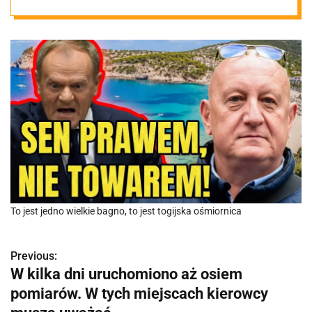
mafia togijska
To jest jedno wielkie bagno, to jest togijska ośmiornica
Previous:
N
W kilka dni uruchomiono aż osiem
a
pomiarów. W tych miejscach kierowcy