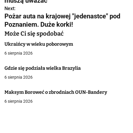
w
muszą uważać
Next:
i
Pożar auta na krajowej "jedenastce" pod
g
Poznaniem. Duże korki!
a
Może Ci się spodobać
c
Ukraińcy w wieku poborowym
6 sierpnia 2026
j
a
Gdzie się podziała wielka Brazylia
6 sierpnia 2026
w
p
Maksym Boroweć o zbrodniach OUN-Bandery
i
6 sierpnia 2026
s
u