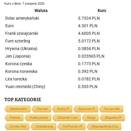
Kurs z dnia: 7 sierpnia 2026
Waluta
Kurs
Dolar amerykański
3.7324 PLN
Euro
4.301 PLN
Frank szwajcarski
4.6005 PLN
Funt szterling
5.0172 PLN
Hrywna (Ukraina)
0.0834 PLN
Jen (Japonia)
0.023565 PLN
Korona czeska
0.1773 PLN
Korona norweska
0.392 PLN
Lira turecka
0.0782 PLN
Yuan renminbi (Chiny)
0.553 PLN
TOP KATEGORIE
Wiadomości
Poznań
Kresy.pl
Epoznan.pl
Nczas.info
Polonia
Publicystyka
Dziennik.com
Rosja
Dlapolski.pl
Goniec.net
Globalizacja
TenPoznan.pl
Magnapolonia.org