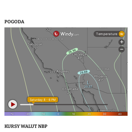
POGODA
KURSY WALUT NBP