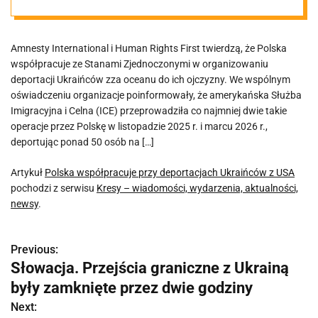
Ukraińców z
Amnesty International i Human Rights First twierdzą, że Polska
USA
współpracuje ze Stanami Zjednoczonymi w organizowaniu
deportacji Ukraińców zza oceanu do ich ojczyzny. We wspólnym
oświadczeniu organizacje poinformowały, że amerykańska Służba
Imigracyjna i Celna (ICE) przeprowadziła co najmniej dwie takie
operacje przez Polskę w listopadzie 2025 r. i marcu 2026 r.,
deportując ponad 50 osób na […]
Artykuł
Polska współpracuje przy deportacjach Ukraińców z USA
pochodzi z serwisu
Kresy – wiadomości, wydarzenia, aktualności,
newsy
.
Previous:
N
Słowacja. Przejścia graniczne z Ukrainą
a
były zamknięte przez dwie godziny
w
Next: