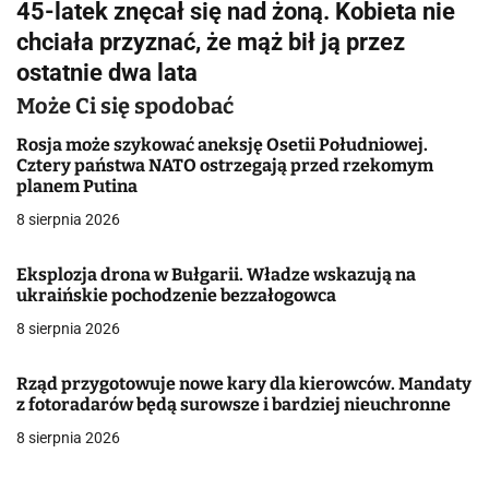
45-latek znęcał się nad żoną. Kobieta nie
i
chciała przyznać, że mąż bił ją przez
g
ostatnie dwa lata
a
Może Ci się spodobać
c
Rosja może szykować aneksję Osetii Południowej.
Cztery państwa NATO ostrzegają przed rzekomym
j
planem Putina
8 sierpnia 2026
a
w
Eksplozja drona w Bułgarii. Władze wskazują na
ukraińskie pochodzenie bezzałogowca
p
8 sierpnia 2026
i
Rząd przygotowuje nowe kary dla kierowców. Mandaty
s
z fotoradarów będą surowsze i bardziej nieuchronne
u
8 sierpnia 2026