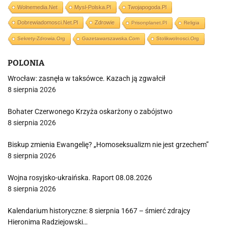
Wolnemedia.net
Mysl-Polska.pl
Twojapogoda.pl
Dobrewiadomosci.net.pl
Zdrowie
Prisonplanet.pl
Religia
Sekrety-Zdrowia.org
Gazetawarszawska.com
Stolikwolnosci.org
POLONIA
Wrocław: zasnęła w taksówce. Kazach ją zgwałcił
8 sierpnia 2026
Bohater Czerwonego Krzyża oskarżony o zabójstwo
8 sierpnia 2026
Biskup zmienia Ewangelię? „Homoseksualizm nie jest grzechem”
8 sierpnia 2026
Wojna rosyjsko-ukraińska. Raport 08.08.2026
8 sierpnia 2026
Kalendarium historyczne: 8 sierpnia 1667 – śmierć zdrajcy
Hieronima Radziejowski…