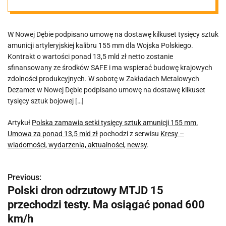
Umowa za
W Nowej Dębie podpisano umowę na dostawę kilkuset tysięcy sztuk
ponad 13,5 mld
amunicji artyleryjskiej kalibru 155 mm dla Wojska Polskiego.
Kontrakt o wartości ponad 13,5 mld zł netto zostanie
zł
sfinansowany ze środków SAFE i ma wspierać budowę krajowych
zdolności produkcyjnych. W sobotę w Zakładach Metalowych
Dezamet w Nowej Dębie podpisano umowę na dostawę kilkuset
tysięcy sztuk bojowej […]
Artykuł
Polska zamawia setki tysięcy sztuk amunicji 155 mm.
Umowa za ponad 13,5 mld zł
pochodzi z serwisu
Kresy –
wiadomości, wydarzenia, aktualności, newsy
.
Previous:
N
Polski dron odrzutowy MTJD 15
a
przechodzi testy. Ma osiągać ponad 600
w
km/h