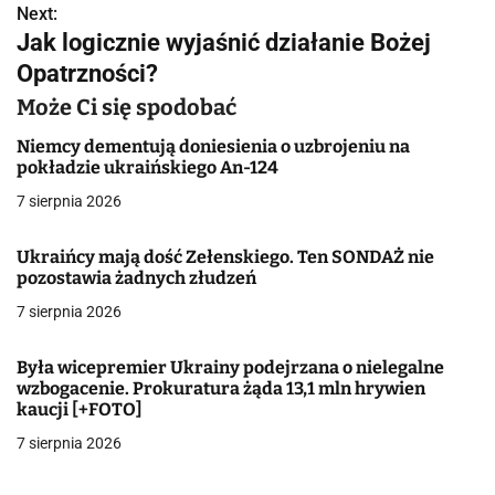
Next:
i
Jak logicznie wyjaśnić działanie Bożej
g
Opatrzności?
a
Może Ci się spodobać
c
Niemcy dementują doniesienia o uzbrojeniu na
pokładzie ukraińskiego An-124
j
7 sierpnia 2026
a
Ukraińcy mają dość Zełenskiego. Ten SONDAŻ nie
w
pozostawia żadnych złudzeń
7 sierpnia 2026
p
i
Była wicepremier Ukrainy podejrzana o nielegalne
wzbogacenie. Prokuratura żąda 13,1 mln hrywien
s
kaucji [+FOTO]
u
7 sierpnia 2026