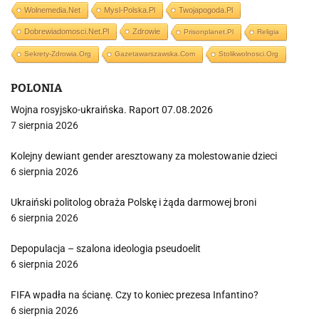
Wolnemedia.net
Mysl-Polska.pl
Twojapogoda.pl
Dobrewiadomosci.net.pl
Zdrowie
Prisonplanet.pl
Religia
Sekrety-Zdrowia.org
Gazetawarszawska.com
Stolikwolnosci.org
POLONIA
Wojna rosyjsko-ukraińska. Raport 07.08.2026
7 sierpnia 2026
Kolejny dewiant gender aresztowany za molestowanie dzieci
6 sierpnia 2026
Ukraiński politolog obraża Polskę i żąda darmowej broni
6 sierpnia 2026
Depopulacja – szalona ideologia pseudoelit
6 sierpnia 2026
FIFA wpadła na ścianę. Czy to koniec prezesa Infantino?
6 sierpnia 2026