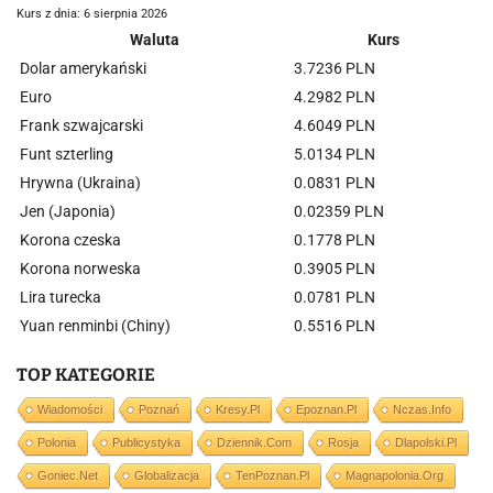
Kurs z dnia: 6 sierpnia 2026
Waluta
Kurs
Dolar amerykański
3.7236 PLN
Euro
4.2982 PLN
Frank szwajcarski
4.6049 PLN
Funt szterling
5.0134 PLN
Hrywna (Ukraina)
0.0831 PLN
Jen (Japonia)
0.02359 PLN
Korona czeska
0.1778 PLN
Korona norweska
0.3905 PLN
Lira turecka
0.0781 PLN
Yuan renminbi (Chiny)
0.5516 PLN
TOP KATEGORIE
Wiadomości
Poznań
Kresy.pl
Epoznan.pl
Nczas.info
Polonia
Publicystyka
Dziennik.com
Rosja
Dlapolski.pl
Goniec.net
Globalizacja
TenPoznan.pl
Magnapolonia.org