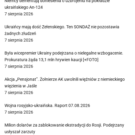
Niemcy dementują doniesienia o uzbrojeniu na pokładzie
ukraińskiego An-124
7 sierpnia 2026
Ukraińcy mają dość Zełenskiego. Ten SONDAŻ nie pozostawia
żadnych złudzeń
7 sierpnia 2026
Była wicepremier Ukrainy podejrzana o nielegalne wzbogacenie.
Prokuratura żąda 13,1 mln hrywien kaucji [+FOTO]
7 sierpnia 2026
Akcja „Pensjonat”. Żołnierze AK uwolnili więźniów z niemieckiego
więzienia w Jaśle
7 sierpnia 2026
Wojna rosyjsko-ukraińska. Raport 07.08.2026
7 sierpnia 2026
Milion dolarów za zablokowanie ekstradycji do Rosji. Podejrzany
usłyszał zarzuty