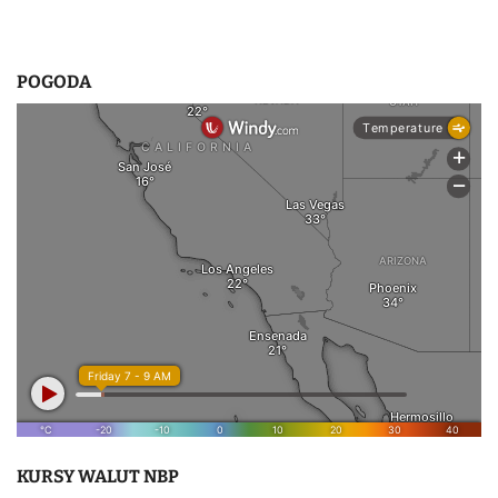
POGODA
KURSY WALUT NBP