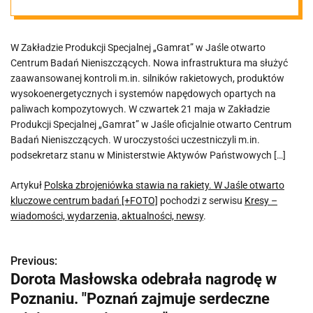
otwarto
W Zakładzie Produkcji Specjalnej „Gamrat” w Jaśle otwarto
kluczowe
Centrum Badań Nieniszczących. Nowa infrastruktura ma służyć
zaawansowanej kontroli m.in. silników rakietowych, produktów
centrum badań
wysokoenergetycznych i systemów napędowych opartych na
paliwach kompozytowych. W czwartek 21 maja w Zakładzie
Produkcji Specjalnej „Gamrat” w Jaśle oficjalnie otwarto Centrum
[+FOTO]
Badań Nieniszczących. W uroczystości uczestniczyli m.in.
podsekretarz stanu w Ministerstwie Aktywów Państwowych […]
Artykuł
Polska zbrojeniówka stawia na rakiety. W Jaśle otwarto
kluczowe centrum badań [+FOTO]
pochodzi z serwisu
Kresy –
wiadomości, wydarzenia, aktualności, newsy
.
Previous:
N
Dorota Masłowska odebrała nagrodę w
a
Poznaniu. "Poznań zajmuje serdeczne