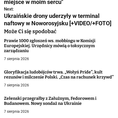
w
miejsce w moim sercu"
Next:
i
Ukraińskie drony uderzyły w terminal
g
naftowy w Noworosyjsku [+VIDEO/+FOTO]
a
Może Ci się spodobać
c
Prawie 1000 zgłoszeń ws. mobbingu w Komisji
Europejskiej. Urzędnicy mówią o toksycznym
j
zarządzaniu
7 sierpnia 2026
a
w
Gloryfikacja ludobójców trwa. „Wołyń Pride”, kult
rezunów i milczenie Polski. „Czas na rachunek krzywd”
p
7 sierpnia 2026
i
Zełenski przegrałby z Załużnym, Fedorowem i
s
Budanowem. Nowy sondaż na Ukrainie
u
7 sierpnia 2026