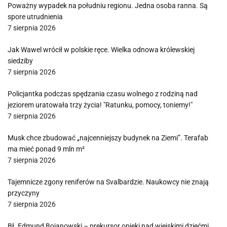
Poważny wypadek na południu regionu. Jedna osoba ranna. Są
spore utrudnienia
7 sierpnia 2026
Jak Wawel wrócił w polskie ręce. Wielka odnowa królewskiej
siedziby
7 sierpnia 2026
Policjantka podczas spędzania czasu wolnego z rodziną nad
jeziorem uratowała trzy życia! "Ratunku, pomocy, toniemy!"
7 sierpnia 2026
Musk chce zbudować „najcenniejszy budynek na Ziemi”. Terafab
ma mieć ponad 9 mln m²
7 sierpnia 2026
Tajemnicze zgony reniferów na Svalbardzie. Naukowcy nie znają
przyczyny
7 sierpnia 2026
Bł. Edmund Bojanowski – prekursor opieki nad wiejskimi dziećmi