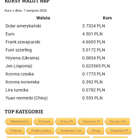
KURSY WALUT NBP
Kurs z dnia: 7 sierpnia 2026
Waluta
Kurs
Dolar amerykański
3.7324 PLN
Euro
4.301 PLN
Frank szwajcarski
4.6005 PLN
Funt szterling
5.0172 PLN
Hrywna (Ukraina)
0.0834 PLN
Jen (Japonia)
0.023565 PLN
Korona czeska
0.1773 PLN
Korona norweska
0.392 PLN
Lira turecka
0.0782 PLN
Yuan renminbi (Chiny)
0.553 PLN
TOP KATEGORIE
Wiadomości
Poznań
Kresy.pl
Epoznan.pl
Nczas.info
Polonia
Publicystyka
Dziennik.com
Rosja
Dlapolski.pl