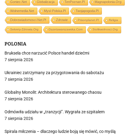
Goniec.net
Globalizacja
TenPoznan.pl
Magnapolonia.org
Wolnemedia.net
Mysl-Polska.pl
Twojapogoda.pl
Dobrewiadomosci.net.pl
Zdrowie
Prisonplanet.pl
Religia
Sekrety-Zdrowia.org
Gazetawarszawska.com
Stolikwolnosci.org
POLONIA
Bruksela chce narzucić Polsce handel dziećmi
7 sierpnia 2026
Ukrainiec zatrzymany za przygotowania do sabotażu
7 sierpnia 2026
Globalny Monolit: Architektura sterowanego chaosu
7 sierpnia 2026
Odmówiła udziału w „tranzycji”. Wygrała ze szpitalem
7 sierpnia 2026
Spirala milczenia – dlaczego ludzie boją się mówić, co myślą