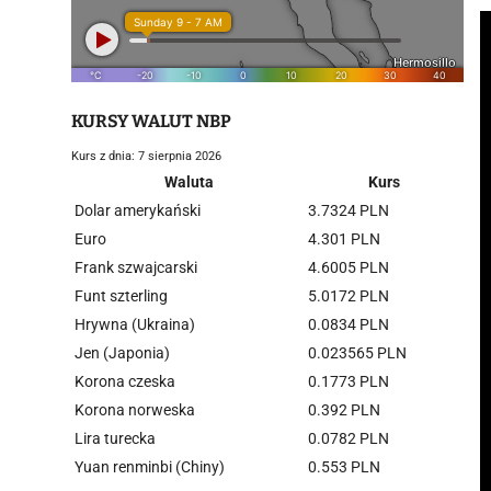
KURSY WALUT NBP
Kurs z dnia: 7 sierpnia 2026
Waluta
Kurs
Dolar amerykański
3.7324 PLN
Euro
4.301 PLN
Frank szwajcarski
4.6005 PLN
Funt szterling
5.0172 PLN
Hrywna (Ukraina)
0.0834 PLN
Jen (Japonia)
0.023565 PLN
Korona czeska
0.1773 PLN
Korona norweska
0.392 PLN
Lira turecka
0.0782 PLN
Yuan renminbi (Chiny)
0.553 PLN