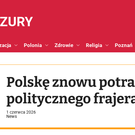
NZURY
zacja
Polonia
Zdrowie
Religia
Poznań
Polskę znowu potr
politycznego frajer
1 czerwca 2026
News