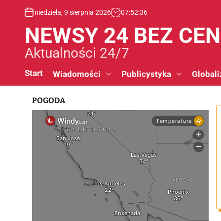
S
niedziela, 9 sierpnia 2026
07
:
52
:
37
k
i
NEWSY 24 BEZ CE
p
t
Aktualności 24/7
o
c
Start
Wiadomości
Publicystyka
Globali
o
n
POGODA
t
e
n
t