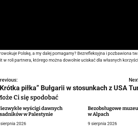
rowokuje Polskę, a my dalej pomagamy? Bezrefleksyjna i pozbawiona t
lit w roli partnera, którego można dowolnie uciskać dla własnych korzyśc
revious:
Next
N
“Krótka piłka” Bułgarii w stosunkach z USA
Tu
a
Może Ci się spodobać
w
iezwykłe wyścigi dawnych
Bezobsługowe muzeu
sadników w Palestynie
w Alpach
 sierpnia 2026
9 sierpnia 2026
g