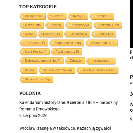
TOP KATEGORIE
Wiadomości
Poznań
Kresy.pl
Epoznan.pl
Nczas.info
Polonia
Publicystyka
Dziennik.com
Rosja
Dlapolski.pl
Globalizacja
Goniec.net
TenPoznan.pl
Magnapolonia.org
Wolnemedia.net
p
Mysl-Polska.pl
Twojapogoda.pl
e
Dobrewiadomosci.net.pl
Zdrowie
Prisonplanet.pl
Religia
Sekrety-Zdrowia.org
Gazetawarszawska.com
P
Stolikwolnosci.org
POLONIA
Kalendarium historyczne: 9 sierpnia 1864 – narodziny
N
Romana Dmowskiego
o
i
9 sierpnia 2026
9
Wrocław: zasnęła w taksówce. Kazach ją zgwałcił