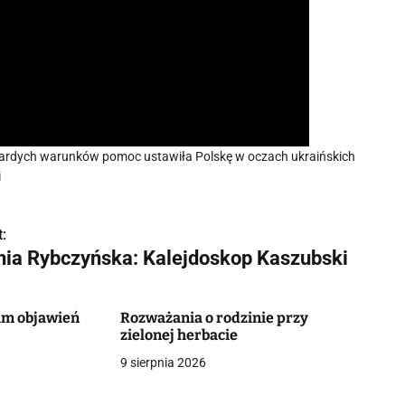
wardych warunków pomoc ustawiła Polskę w oczach ukraińskich
i
:
nia Rybczyńska: Kalejdoskop Kaszubski
m objawień
Rozważania o rodzinie przy
zielonej herbacie
9 sierpnia 2026