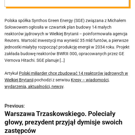
Wielkiej
Polska spółka Synthos Green Energy (SGE) związana z Michałem
Brytanii
Sołowowem ogłosiła w czwartek plan budowy 14 małych
reaktorów jądrowych w Wielkiej Brytanii – poinformowała agencja
Reuters. Wartość inwestycji ma wynieść 35 mld funtów, a pierwsze
jednostki miałyby rozpocząć produkcję energii w 2034 roku. Projekt
zakłada budowę reaktorów BWRX-300, opracowanych przez GE
Vernova Hitachi. SGE planuje […]
Artykuł
Polski miliarder chce zbudować 14 reaktorów jądrowych w
Wielkiej Brytanii
pochodzi z serwisu
Kresy – wiadomości,
wydarzenia, aktualności, newsy
.
Previous:
N
Warszawa Trzaskowskiego. Poleciały
a
głowy, prezydent przyjął dymisje swoich
w
zastępców