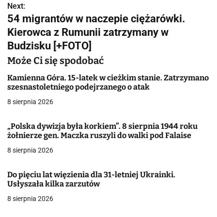
Next:
i
54 migrantów w naczepie ciężarówki.
g
Kierowca z Rumunii zatrzymany w
Budzisku [+FOTO]
a
Może Ci się spodobać
c
Kamienna Góra. 15-latek w cieżkim stanie. Zatrzymano
j
szesnastoletniego podejrzanego o atak
a
8 sierpnia 2026
w
„Polska dywizja była korkiem”. 8 sierpnia 1944 roku
żołnierze gen. Maczka ruszyli do walki pod Falaise
p
8 sierpnia 2026
i
s
Do pięciu lat więzienia dla 31-letniej Ukrainki.
Usłyszała kilka zarzutów
u
8 sierpnia 2026