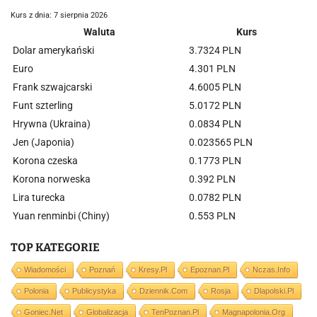
Kurs z dnia: 7 sierpnia 2026
Waluta
Kurs
Dolar amerykański
3.7324 PLN
Euro
4.301 PLN
Frank szwajcarski
4.6005 PLN
Funt szterling
5.0172 PLN
Hrywna (Ukraina)
0.0834 PLN
Jen (Japonia)
0.023565 PLN
Korona czeska
0.1773 PLN
Korona norweska
0.392 PLN
Lira turecka
0.0782 PLN
Yuan renminbi (Chiny)
0.553 PLN
TOP KATEGORIE
Wiadomości
Poznań
Kresy.pl
Epoznan.pl
Nczas.info
Polonia
Publicystyka
Dziennik.com
Rosja
Dlapolski.pl
Goniec.net
Globalizacja
TenPoznan.pl
Magnapolonia.org