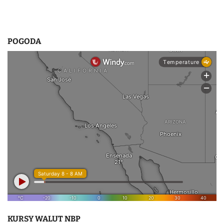
POGODA
KURSY WALUT NBP