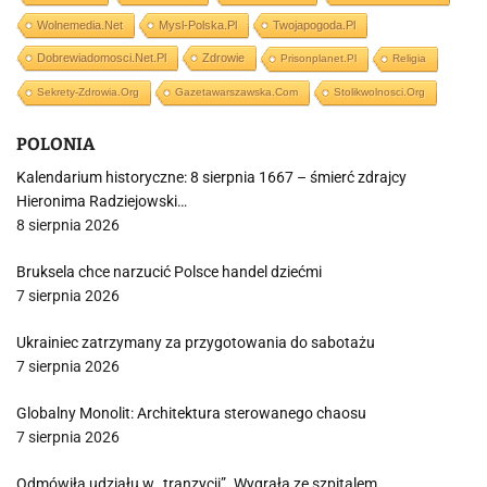
Wolnemedia.net
Mysl-Polska.pl
Twojapogoda.pl
Dobrewiadomosci.net.pl
Zdrowie
Prisonplanet.pl
Religia
Sekrety-Zdrowia.org
Gazetawarszawska.com
Stolikwolnosci.org
POLONIA
Kalendarium historyczne: 8 sierpnia 1667 – śmierć zdrajcy
Hieronima Radziejowski…
8 sierpnia 2026
Bruksela chce narzucić Polsce handel dziećmi
7 sierpnia 2026
Ukrainiec zatrzymany za przygotowania do sabotażu
7 sierpnia 2026
Globalny Monolit: Architektura sterowanego chaosu
7 sierpnia 2026
Odmówiła udziału w „tranzycji”. Wygrała ze szpitalem