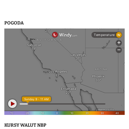
POGODA
KURSY WALUT NBP