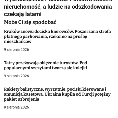
w
nieruchomość, a ludzie na odszkodowania
i
czekają latami
g
Może Ci się spodobać
a
Kraków znowu dociska kierowców. Poszerzona strefa
płatnego parkowania, rzekomo na prośbę
c
mieszkańców
j
9 sierpnia 2026
a
Tatry przeżywają oblężenie turystów. Pod
popularnymi szczytami tworzą się kolejki
w
9 sierpnia 2026
p
i
Rakiety balistyczne, wyrzutnie, pociski kierowane i
amunicja kasetowa. Ukraina kupiła od Turcji potężny
s
pakiet uzbrojenia
9 sierpnia 2026
u