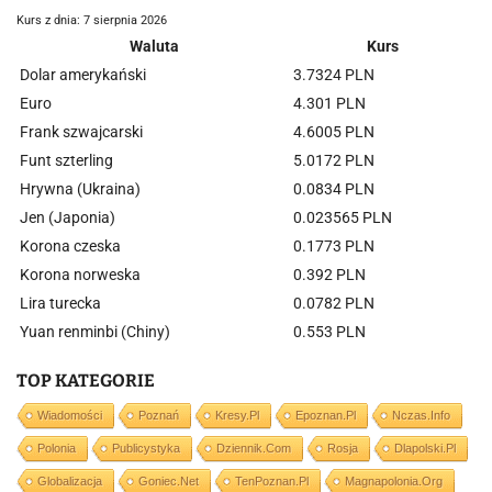
Kurs z dnia: 7 sierpnia 2026
Waluta
Kurs
Dolar amerykański
3.7324 PLN
Euro
4.301 PLN
Frank szwajcarski
4.6005 PLN
Funt szterling
5.0172 PLN
Hrywna (Ukraina)
0.0834 PLN
Jen (Japonia)
0.023565 PLN
Korona czeska
0.1773 PLN
Korona norweska
0.392 PLN
Lira turecka
0.0782 PLN
Yuan renminbi (Chiny)
0.553 PLN
TOP KATEGORIE
Wiadomości
Poznań
Kresy.pl
Epoznan.pl
Nczas.info
Polonia
Publicystyka
Dziennik.com
Rosja
Dlapolski.pl
Globalizacja
Goniec.net
TenPoznan.pl
Magnapolonia.org