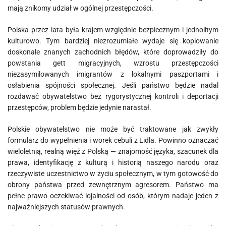
mają znikomy udział w ogólnej przestępczości.
Polska przez lata była krajem względnie bezpiecznym i jednolitym
kulturowo. Tym bardziej niezrozumiałe wydaje się kopiowanie
doskonale znanych zachodnich błędów, które doprowadziły do
powstania gett migracyjnych, wzrostu przestępczości
niezasymilowanych imigrantów z lokalnymi paszportami i
osłabienia spójności społecznej. Jeśli państwo będzie nadal
rozdawać obywatelstwo bez rygorystycznej kontroli i deportacji
przestępców, problem będzie jedynie narastał.
Polskie obywatelstwo nie może być traktowane jak zwykły
formularz do wypełnienia i worek cebuli z Lidla. Powinno oznaczać
wieloletnią, realną więź z Polską — znajomość języka, szacunek dla
prawa, identyfikację z kulturą i historią naszego narodu oraz
rzeczywiste uczestnictwo w życiu społecznym, w tym gotowość do
obrony państwa przed zewnętrznym agresorem. Państwo ma
pełne prawo oczekiwać lojalności od osób, którym nadaje jeden z
najważniejszych statusów prawnych.