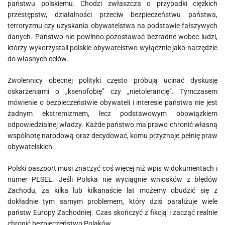
państwu polskiemu. Chodzi zwłaszcza o przypadki ciężkich
przestępstw, działalności przeciw bezpieczeństwu państwa,
terroryzmu czy uzyskania obywatelstwa na podstawie fałszywych
danych. Państwo nie powinno pozostawać bezradne wobec ludzi,
którzy wykorzystali polskie obywatelstwo wyłącznie jako narzędzie
do własnych celów.
Zwolennicy obecnej polityki często próbują ucinać dyskusję
oskarżeniami o „ksenofobię” czy „nietolerancję”. Tymczasem
mówienie o bezpieczeństwie obywateli i interesie państwa nie jest
żadnym ekstremizmem, lecz podstawowym obowiązkiem
odpowiedzialnej władzy. Każde państwo ma prawo chronić własną
wspólnotę narodową oraz decydować, komu przyznaje pełnię praw
obywatelskich.
Polski paszport musi znaczyć coś więcej niż wpis w dokumentach i
numer PESEL. Jeśli Polska nie wyciągnie wniosków z błędów
Zachodu, za kilka lub kilkanaście lat możemy obudzić się z
dokładnie tym samym problemem, który dziś paraliżuje wiele
państw Europy Zachodniej. Czas skończyć z fikcją i zacząć realnie
chronić bezpieczeństwo Polaków.