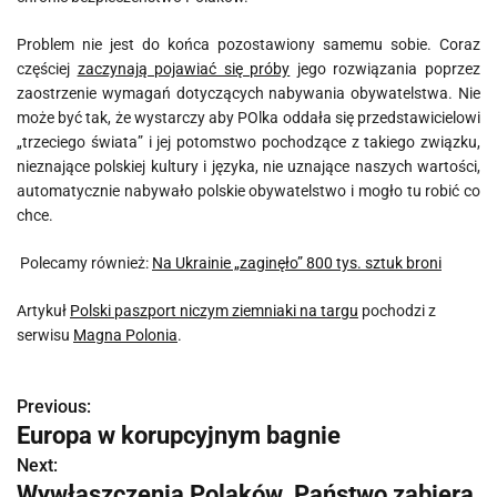
Problem nie jest do końca pozostawiony samemu sobie. Coraz
częściej
zaczynają pojawiać się próby
jego rozwiązania poprzez
zaostrzenie wymagań dotyczących nabywania obywatelstwa. Nie
może być tak, że wystarczy aby POlka oddała się przedstawicielowi
„trzeciego świata” i jej potomstwo pochodzące z takiego związku,
nieznające polskiej kultury i języka, nie uznające naszych wartości,
automatycznie nabywało polskie obywatelstwo i mogło tu robić co
chce.
Polecamy również:
Na Ukrainie „zaginęło” 800 tys. sztuk broni
Artykuł
Polski paszport niczym ziemniaki na targu
pochodzi z
serwisu
Magna Polonia
.
Previous:
N
Europa w korupcyjnym bagnie
a
Next:
Wywłaszczenia Polaków. Państwo zabiera