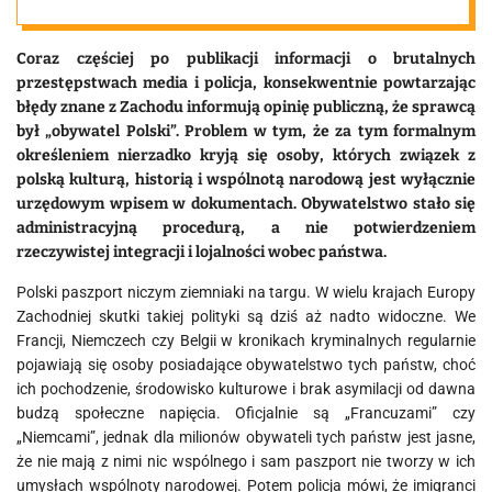
Coraz częściej po publikacji informacji o brutalnych
przestępstwach media i policja, konsekwentnie powtarzając
błędy znane z Zachodu informują opinię publiczną, że sprawcą
był „obywatel Polski”. Problem w tym, że za tym formalnym
określeniem nierzadko kryją się osoby, których związek z
polską kulturą, historią i wspólnotą narodową jest wyłącznie
urzędowym wpisem w dokumentach. Obywatelstwo stało się
administracyjną procedurą, a nie potwierdzeniem
rzeczywistej integracji i lojalności wobec państwa.
Polski paszport niczym ziemniaki na targu. W wielu krajach Europy
Zachodniej skutki takiej polityki są dziś aż nadto widoczne. We
Francji, Niemczech czy Belgii w kronikach kryminalnych regularnie
pojawiają się osoby posiadające obywatelstwo tych państw, choć
ich pochodzenie, środowisko kulturowe i brak asymilacji od dawna
budzą społeczne napięcia. Oficjalnie są „Francuzami” czy
„Niemcami”, jednak dla milionów obywateli tych państw jest jasne,
że nie mają z nimi nic wspólnego i sam paszport nie tworzy w ich
umysłach wspólnoty narodowej. Potem policja mówi, że imigranci