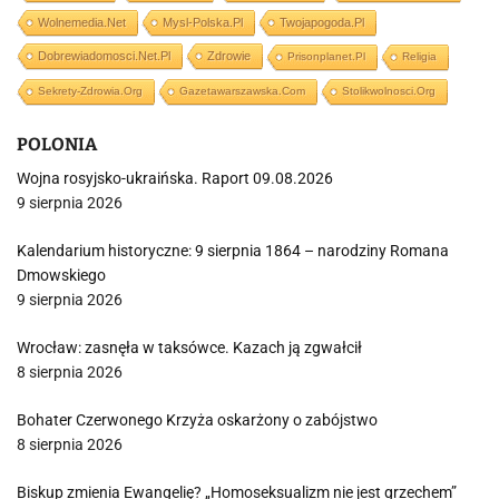
Wolnemedia.net
Mysl-Polska.pl
Twojapogoda.pl
Dobrewiadomosci.net.pl
Zdrowie
Prisonplanet.pl
Religia
Sekrety-Zdrowia.org
Gazetawarszawska.com
Stolikwolnosci.org
POLONIA
Wojna rosyjsko-ukraińska. Raport 09.08.2026
9 sierpnia 2026
Kalendarium historyczne: 9 sierpnia 1864 – narodziny Romana
Dmowskiego
9 sierpnia 2026
Wrocław: zasnęła w taksówce. Kazach ją zgwałcił
8 sierpnia 2026
Bohater Czerwonego Krzyża oskarżony o zabójstwo
8 sierpnia 2026
Biskup zmienia Ewangelię? „Homoseksualizm nie jest grzechem”