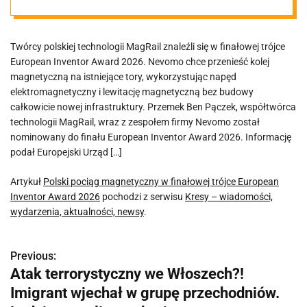
Inventor Award
Twórcy polskiej technologii MagRail znaleźli się w finałowej trójce
2026
European Inventor Award 2026. Nevomo chce przenieść kolej
magnetyczną na istniejące tory, wykorzystując napęd
elektromagnetyczny i lewitację magnetyczną bez budowy
całkowicie nowej infrastruktury. Przemek Ben Pączek, współtwórca
technologii MagRail, wraz z zespołem firmy Nevomo został
nominowany do finału European Inventor Award 2026. Informację
podał Europejski Urząd […]
Artykuł
Polski pociąg magnetyczny w finałowej trójce European
Inventor Award 2026
pochodzi z serwisu
Kresy – wiadomości,
wydarzenia, aktualności, newsy
.
Previous:
N
Atak terrorystyczny we Włoszech?!
a
Imigrant wjechał w grupę przechodniów.