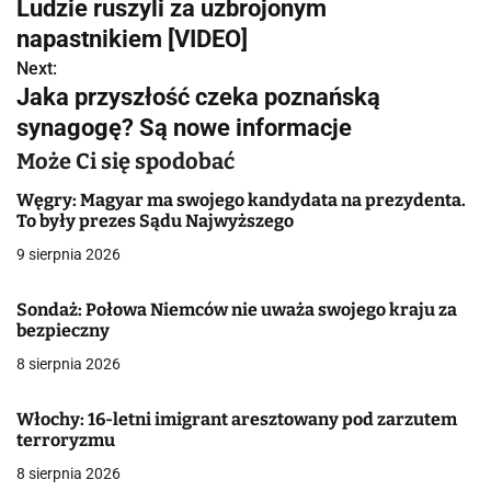
w
Ludzie ruszyli za uzbrojonym
napastnikiem [VIDEO]
i
Next:
g
Jaka przyszłość czeka poznańską
synagogę? Są nowe informacje
a
Może Ci się spodobać
c
Węgry: Magyar ma swojego kandydata na prezydenta.
j
To były prezes Sądu Najwyższego
a
9 sierpnia 2026
w
Sondaż: Połowa Niemców nie uważa swojego kraju za
bezpieczny
p
8 sierpnia 2026
i
s
Włochy: 16-letni imigrant aresztowany pod zarzutem
terroryzmu
u
8 sierpnia 2026