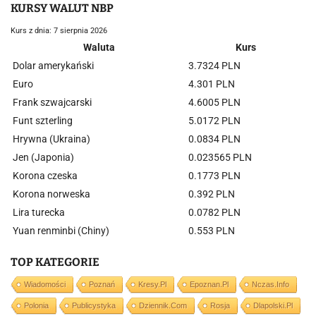
KURSY WALUT NBP
Kurs z dnia: 7 sierpnia 2026
Waluta
Kurs
Dolar amerykański
3.7324 PLN
Euro
4.301 PLN
Frank szwajcarski
4.6005 PLN
Funt szterling
5.0172 PLN
Hrywna (Ukraina)
0.0834 PLN
Jen (Japonia)
0.023565 PLN
Korona czeska
0.1773 PLN
Korona norweska
0.392 PLN
Lira turecka
0.0782 PLN
Yuan renminbi (Chiny)
0.553 PLN
TOP KATEGORIE
Wiadomości
Poznań
Kresy.pl
Epoznan.pl
Nczas.info
Polonia
Publicystyka
Dziennik.com
Rosja
Dlapolski.pl