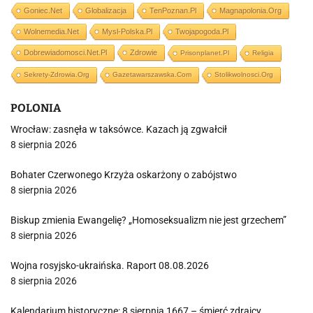
Goniec.net
Globalizacja
TenPoznan.pl
Magnapolonia.org
Wolnemedia.net
Mysl-Polska.pl
Twojapogoda.pl
Dobrewiadomosci.net.pl
Zdrowie
Prisonplanet.pl
Religia
Sekrety-Zdrowia.org
Gazetawarszawska.com
Stolikwolnosci.org
POLONIA
Wrocław: zasnęła w taksówce. Kazach ją zgwałcił
8 sierpnia 2026
Bohater Czerwonego Krzyża oskarżony o zabójstwo
8 sierpnia 2026
Biskup zmienia Ewangelię? „Homoseksualizm nie jest grzechem”
8 sierpnia 2026
Wojna rosyjsko-ukraińska. Raport 08.08.2026
8 sierpnia 2026
Kalendarium historyczne: 8 sierpnia 1667 – śmierć zdrajcy