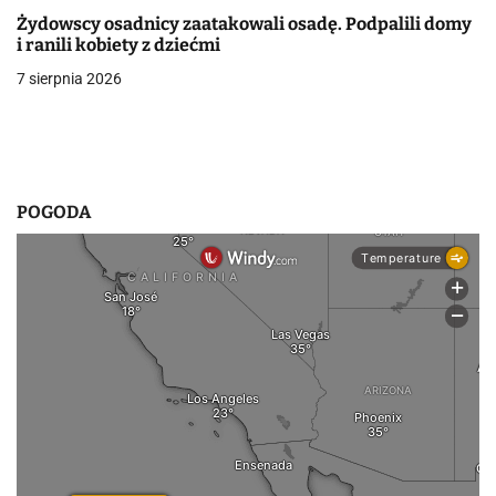
p
Żydowscy osadnicy zaatakowali osadę. Podpalili domy
i ranili kobiety z dziećmi
i
7 sierpnia 2026
s
u
POGODA