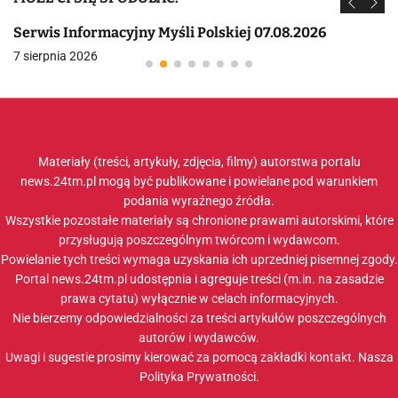
Serwis Informacyjny Myśli Polskiej 07.08.2026
7 sierpnia 2026
Materiały (treści, artykuły, zdjęcia, filmy) autorstwa portalu
news.24tm.pl mogą być publikowane i powielane pod warunkiem
podania wyraźnego źródła.
Wszystkie pozostałe materiały są chronione prawami autorskimi, które
przysługują poszczególnym twórcom i wydawcom.
Powielanie tych treści wymaga uzyskania ich uprzedniej pisemnej zgody.
Portal news.24tm.pl udostępnia i agreguje treści (m.in. na zasadzie
prawa cytatu) wyłącznie w celach informacyjnych.
Nie bierzemy odpowiedzialności za treści artykułów poszczególnych
autorów i wydawców.
Uwagi i sugestie prosimy kierować za pomocą zakładki
kontakt
. Nasza
Polityka Prywatności
.