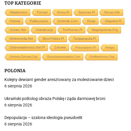
TOP KATEGORIE
Wiadomości
Poznań
Kresy.pl
Epoznan.pl
Nczas.info
Polonia
Publicystyka
Dziennik.com
Rosja
Dlapolski.pl
Goniec.net
Globalizacja
TenPoznan.pl
Magnapolonia.org
Wolnemedia.net
Mysl-Polska.pl
Twojapogoda.pl
Dobrewiadomosci.net.pl
Zdrowie
Prisonplanet.pl
Religia
Sekrety-Zdrowia.org
Gazetawarszawska.com
Stolikwolnosci.org
POLONIA
Kolejny dewiant gender aresztowany za molestowanie dzieci
6 sierpnia 2026
Ukraiński politolog obraża Polskę i żąda darmowej broni
6 sierpnia 2026
Depopulacja – szalona ideologia pseudoelit
6 sierpnia 2026