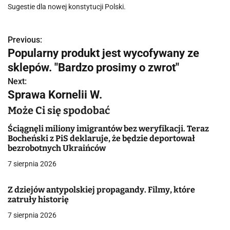
Sugestie dla nowej konstytucji Polski.
Previous:
N
Popularny produkt jest wycofywany ze
a
sklepów. "Bardzo prosimy o zwrot"
w
Next:
Sprawa Kornelii W.
i
Może Ci się spodobać
g
Ściągnęli miliony imigrantów bez weryfikacji. Teraz
a
Bocheński z PiS deklaruje, że będzie deportował
bezrobotnych Ukraińców
c
7 sierpnia 2026
j
Z dziejów antypolskiej propagandy. Filmy, które
a
zatruły historię
w
7 sierpnia 2026