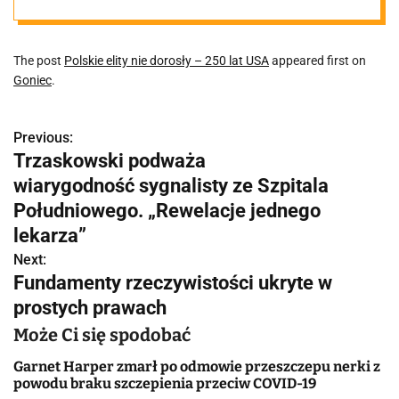
The post
Polskie elity nie dorosły – 250 lat USA
appeared first on
Goniec
.
Previous:
N
Trzaskowski podważa
a
wiarygodność sygnalisty ze Szpitala
w
Południowego. „Rewelacje jednego
lekarza”
i
Next:
g
Fundamenty rzeczywistości ukryte w
prostych prawach
a
Może Ci się spodobać
c
Garnet Harper zmarł po odmowie przeszczepu nerki z
j
powodu braku szczepienia przeciw COVID-19