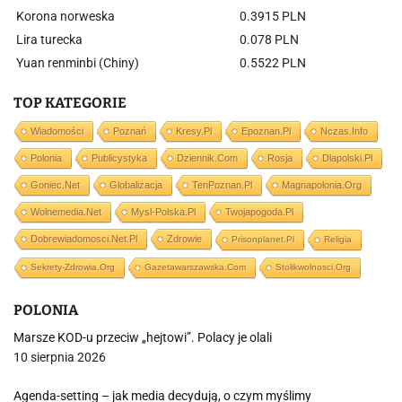
Korona norweska
0.3915 PLN
Lira turecka
0.078 PLN
Yuan renminbi (Chiny)
0.5522 PLN
TOP KATEGORIE
Wiadomości
Poznań
Kresy.pl
Epoznan.pl
Nczas.info
Polonia
Publicystyka
Dziennik.com
Rosja
Dlapolski.pl
Goniec.net
Globalizacja
TenPoznan.pl
Magnapolonia.org
Wolnemedia.net
Mysl-Polska.pl
Twojapogoda.pl
Dobrewiadomosci.net.pl
Zdrowie
Prisonplanet.pl
Religia
Sekrety-Zdrowia.org
Gazetawarszawska.com
Stolikwolnosci.org
POLONIA
Marsze KOD-u przeciw „hejtowi”. Polacy je olali
10 sierpnia 2026
Agenda-setting – jak media decydują, o czym myślimy