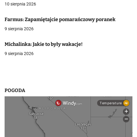
a
10 sierpnia 2026
w
Farmus: Zapamiętajcie pomarańczowy poranek
p
9 sierpnia 2026
i
Michalinka: Jakie to były wakacje!
s
9 sierpnia 2026
u
POGODA