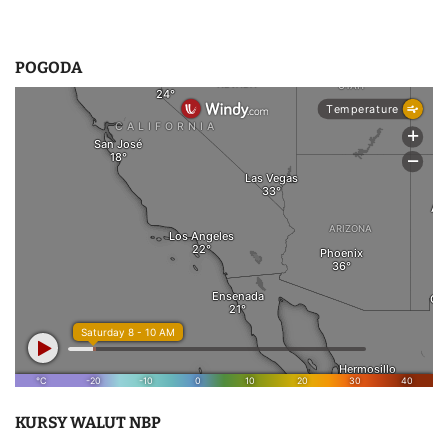
POGODA
KURSY WALUT NBP