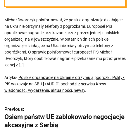
pogróżki.
Michał Dworczyk poinformował, że polskie organizacje działające
Polityk PiS
na Ukrainie otrzymały telefony z pogróżkami. Europoseł PiS
opublikował nagranie przekazane przez prezes jednej z polskich
wskazuje na
organizacji na Kijowszczyźnie. W ostatnich dniach polskie
organizacje działające na Ukrainie miały otrzymać telefony z
pogróżkami. O sprawie poinformował europoseł PiS Michał
SBU [+AUDIO]
Dworczyk, który opublikował nagranie przekazane mu przez prezes
jednej z […]
Artykuł
Polskie organizacje na Ukrainie otrzymują pogróżki. Polityk
PiS wskazuje na SBU [+AUDIO]
pochodzi z serwisu
Kresy –
wiadomości, wydarzenia, aktualności, newsy
.
Previous:
N
Osiem państw UE zablokowało negocjacje
a
akcesyjne z Serbią