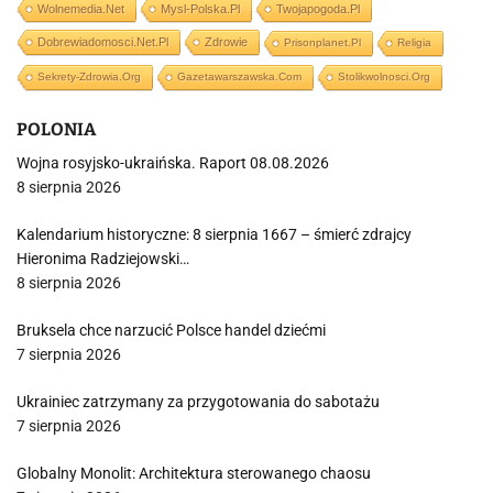
Wolnemedia.net
Mysl-Polska.pl
Twojapogoda.pl
Dobrewiadomosci.net.pl
Zdrowie
Prisonplanet.pl
Religia
Sekrety-Zdrowia.org
Gazetawarszawska.com
Stolikwolnosci.org
POLONIA
Wojna rosyjsko-ukraińska. Raport 08.08.2026
8 sierpnia 2026
Kalendarium historyczne: 8 sierpnia 1667 – śmierć zdrajcy
Hieronima Radziejowski…
8 sierpnia 2026
Bruksela chce narzucić Polsce handel dziećmi
7 sierpnia 2026
Ukrainiec zatrzymany za przygotowania do sabotażu
7 sierpnia 2026
Globalny Monolit: Architektura sterowanego chaosu