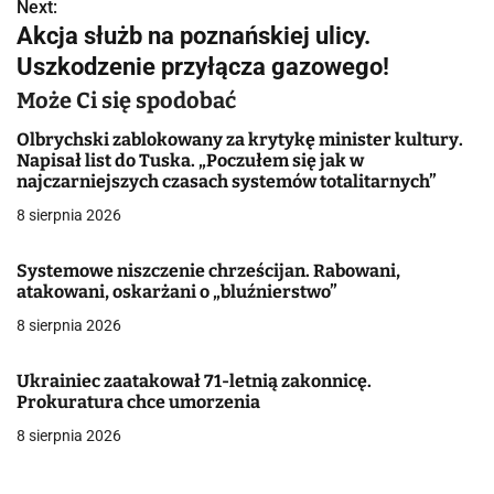
w
Next:
Akcja służb na poznańskiej ulicy.
i
Uszkodzenie przyłącza gazowego!
g
Może Ci się spodobać
a
Olbrychski zablokowany za krytykę minister kultury.
Napisał list do Tuska. „Poczułem się jak w
c
najczarniejszych czasach systemów totalitarnych”
j
8 sierpnia 2026
a
Systemowe niszczenie chrześcijan. Rabowani,
atakowani, oskarżani o „bluźnierstwo”
w
8 sierpnia 2026
p
i
Ukrainiec zaatakował 71-letnią zakonnicę.
Prokuratura chce umorzenia
s
8 sierpnia 2026
u