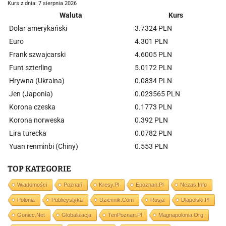
Kurs z dnia: 7 sierpnia 2026
Waluta
Kurs
Dolar amerykański
3.7324 PLN
Euro
4.301 PLN
Frank szwajcarski
4.6005 PLN
Funt szterling
5.0172 PLN
Hrywna (Ukraina)
0.0834 PLN
Jen (Japonia)
0.023565 PLN
Korona czeska
0.1773 PLN
Korona norweska
0.392 PLN
Lira turecka
0.0782 PLN
Yuan renminbi (Chiny)
0.553 PLN
TOP KATEGORIE
Wiadomości
Poznań
Kresy.pl
Epoznan.pl
Nczas.info
Polonia
Publicystyka
Dziennik.com
Rosja
Dlapolski.pl
Goniec.net
Globalizacja
TenPoznan.pl
Magnapolonia.org