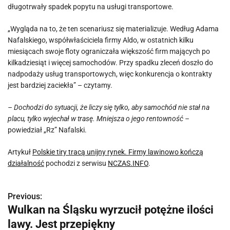
długotrwały spadek popytu na usługi transportowe.
„Wygląda na to, że ten scenariusz się materializuje. Według Adama
Nafalskiego, współwłaściciela firmy Aldo, w ostatnich kilku
miesiącach swoje floty ograniczała większość firm mających po
kilkadziesiąt i więcej samochodów. Przy spadku zleceń doszło do
nadpodaży usług transportowych, więc konkurencja o kontrakty
jest bardziej zaciekła” – czytamy.
– Dochodzi do sytuacji, że liczy się tylko, aby samochód nie stał na
placu, tylko wyjechał w trasę. Mniejsza o jego rentowność –
powiedział „Rz” Nafalski.
Artykuł
Polskie tiry tracą unijny rynek. Firmy lawinowo kończą
działalność
pochodzi z serwisu
NCZAS.INFO
.
Previous:
N
Wulkan na Śląsku wyrzucił potężne ilości
a
lawy. Jest przepiękny