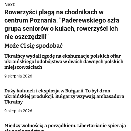
w
Next:
Rowerzyści plagą na chodnikach w
i
centrum Poznania. "Paderewskiego szła
g
grupa seniorów o kulach, rowerzyści ich
nie oszczędzili"
a
Może Ci się spodobać
c
Ukraińcy wydali zgodę na ekshumacje polskich ofiar
j
ukraińskiego ludobójstwa w dwóch dawnych polskich
miejscowościach
a
9 sierpnia 2026
w
Duży ładunek i eksplozja w Bułgarii. To był dron
p
ukraińskiej produkcji. Bułgarzy wzywają ambasadora
Ukrainy
i
9 sierpnia 2026
s
u
Między wolnością a porządkiem. Libertarianie spierają