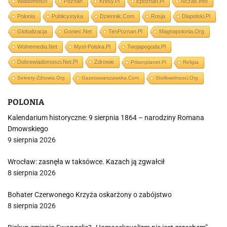
Wiadomości
Poznań
Kresy.pl
Epoznan.pl
Nczas.info
Polonia
Publicystyka
Dziennik.com
Rosja
Dlapolski.pl
Globalizacja
Goniec.net
TenPoznan.pl
Magnapolonia.org
Wolnemedia.net
Mysl-Polska.pl
Twojapogoda.pl
Dobrewiadomosci.net.pl
Zdrowie
Prisonplanet.pl
Religia
Sekrety-Zdrowia.org
Gazetawarszawska.com
Stolikwolnosci.org
POLONIA
Kalendarium historyczne: 9 sierpnia 1864 – narodziny Romana
Dmowskiego
9 sierpnia 2026
Wrocław: zasnęła w taksówce. Kazach ją zgwałcił
8 sierpnia 2026
Bohater Czerwonego Krzyża oskarżony o zabójstwo
8 sierpnia 2026