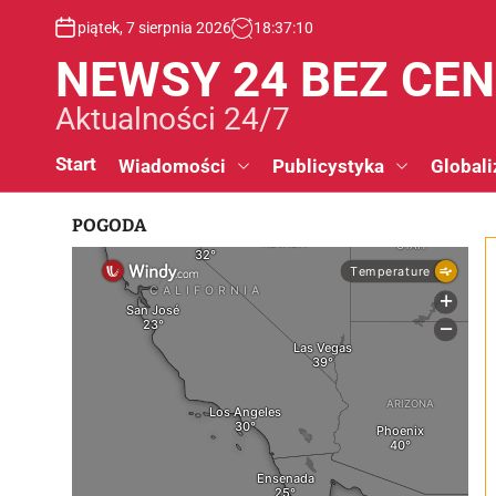
S
piątek, 7 sierpnia 2026
18
:
37
:
11
k
i
NEWSY 24 BEZ CE
p
t
Aktualności 24/7
o
c
Start
Wiadomości
Publicystyka
Globali
o
n
POGODA
t
e
n
t