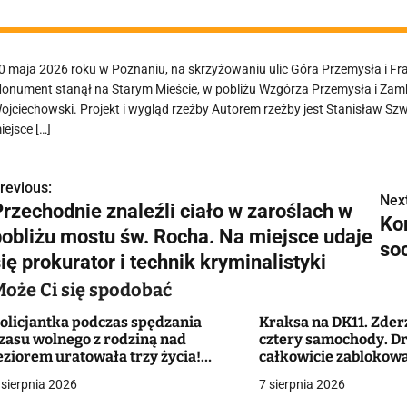
0 maja 2026 roku w Poznaniu, na skrzyżowaniu ulic Góra Przemysła i Fran
onument stanął na Starym Mieście, w pobliżu Wzgórza Przemysła i Zamk
ojciechowski. Projekt i wygląd rzeźby Autorem rzeźby jest Stanisław Sz
iejsce […]
revious:
N
Next
Przechodnie znaleźli ciało w zaroślach w
Ko
a
pobliżu mostu św. Rocha. Na miejsce udaje
soc
w
ię prokurator i technik kryminalistyki
Może Ci się spodobać
olicjantka podczas spędzania
Kraksa na DK11. Zder
g
zasu wolnego z rodziną nad
cztery samochody. D
eziorem uratowała trzy życia!
całkowicie zablokow
a
Ratunku, pomocy, toniemy!"
 sierpnia 2026
7 sierpnia 2026
c