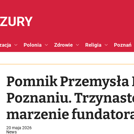
NZURY
zacja
Polonia
Zdrowie
Religia
Poznań
Pomnik Przemysła I
Poznaniu. Trzynast
marzenie fundator
20 maja 2026
News