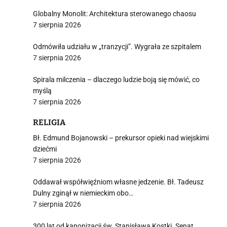
Globalny Monolit: Architektura sterowanego chaosu
7 sierpnia 2026
Odmówiła udziału w „tranzycji”. Wygrała ze szpitalem
7 sierpnia 2026
Spirala milczenia – dlaczego ludzie boją się mówić, co
myślą
7 sierpnia 2026
RELIGIA
Bł. Edmund Bojanowski – prekursor opieki nad wiejskimi
dziećmi
7 sierpnia 2026
Oddawał współwięźniom własne jedzenie. Bł. Tadeusz
Dulny zginął w niemieckim obo…
7 sierpnia 2026
300 lat od kanonizacji św. Stanisława Kostki. Senat