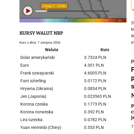
2
M
KURSY WALUT NBP
W
m
Kurs z dnia: 7 sierpnia 2026
Waluta
Kurs
Dolar amerykański
3.7324 PLN
P
Euro
4.301 PLN
Frank szwajcarski
4.6005 PLN
Funt szterling
5.0172 PLN
s
Hrywna (Ukraina)
0.0834 PLN
i
Jen (Japonia)
0.023565 PLN
Korona czeska
0.1773 PLN
P
c
Korona norweska
0.392 PLN
j
Lira turecka
0.0782 PLN
"
7
Yuan renminbi (Chiny)
0.553 PLN