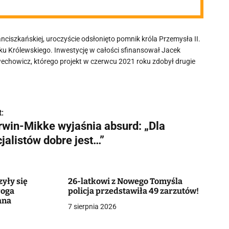
ciszkańskiej, uroczyście odsłonięto pomnik króla Przemysła II.
u Królewskiego. Inwestycję w całości sfinansował Jacek
wechowicz, którego projekt w czerwcu 2021 roku zdobył drugie
:
rwin-Mikke wyjaśnia absurd: „Dla
jalistów dobre jest…”
zyły się
26-latkowi z Nowego Tomyśla
roga
policja przedstawiła 49 zarzutów!
ana
7 sierpnia 2026