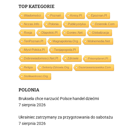
TOP KATEGORIE
j
Wiadomości
Poznań
Kresy.pl
Epoznan.pl
Nczas.info
Polonia
Publicystyka
Dziennik.com
Rosja
Dlapolski.pl
Goniec.net
Globalizacja
TenPoznan.pl
Magnapolonia.org
Wolnemedia.net
Mysl-Polska.pl
Twojapogoda.pl
i
Dobrewiadomosci.net.pl
Zdrowie
Prisonplanet.pl
Religia
Sekrety-Zdrowia.org
Gazetawarszawska.com
Stolikwolnosci.org
POLONIA
Bruksela chce narzucić Polsce handel dziećmi
7 sierpnia 2026
Ukrainiec zatrzymany za przygotowania do sabotażu
7 sierpnia 2026