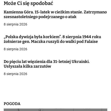
Może Ci się spodobać
i
Kamienna Góra. 15-latek w cieżkim stanie. Zatrzymano
g
szesnastoletniego podejrzanego o atak
a
8 sierpnia 2026
c
„Polska dywizja była korkiem”. 8 sierpnia 1944 roku
żołnierze gen. Maczka ruszyli do walki pod Falaise
j
8 sierpnia 2026
a
w
Do pięciu lat więzienia dla 31-letniej Ukrainki.
Usłyszała kilka zarzutów
p
8 sierpnia 2026
i
s
u
POGODA