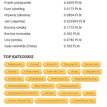
Frank szwajcarski
4.6005 PLN
Funt szterling
5.0172 PLN
Hrywna (Ukraina)
0.0834 PLN
Jen (Japonia)
0.023565 PLN
Korona czeska
0.1773 PLN
Korona norweska
0.392 PLN
Lira turecka
0.0782 PLN
Yuan renminbi (Chiny)
0.553 PLN
TOP KATEGORIE
Wiadomości
Poznań
Kresy.pl
Epoznan.pl
Nczas.info
Polonia
Publicystyka
Dziennik.com
Rosja
Dlapolski.pl
Goniec.net
Globalizacja
TenPoznan.pl
Magnapolonia.org
Wolnemedia.net
Mysl-Polska.pl
Twojapogoda.pl
Dobrewiadomosci.net.pl
Zdrowie
Prisonplanet.pl
Religia
Sekrety-Zdrowia.org
Gazetawarszawska.com
Stolikwolnosci.org