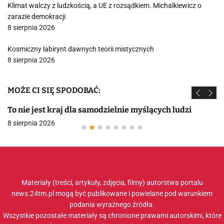
Klimat walczy z ludzkością, a UE z rozsądkiem. Michalkiewicz o
zarazie demokracji
8 sierpnia 2026
Kosmiczny labirynt dawnych teorii mistycznych
8 sierpnia 2026
MOŻE CI SIĘ SPODOBAĆ:
To nie jest kraj dla samodzielnie myślących ludzi
8 sierpnia 2026
Materiały (treści, artykuły, zdjęcia, filmy) autorstwa portalu
news.24tm.pl mogą być publikowane i powielane pod warunkiem
podania wyraźnego źródła.
Wszystkie pozostałe materiały są chronione prawami autorskimi, które