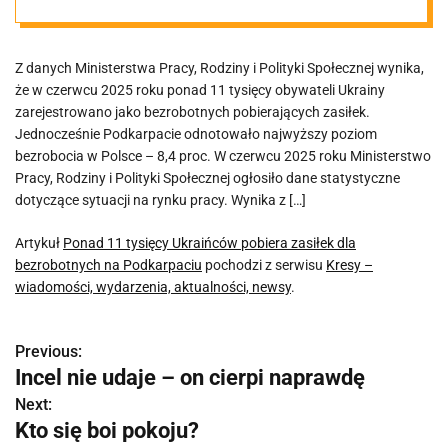
bezrobotnych
Z danych Ministerstwa Pracy, Rodziny i Polityki Społecznej wynika,
na Podkarpaciu
że w czerwcu 2025 roku ponad 11 tysięcy obywateli Ukrainy
zarejestrowano jako bezrobotnych pobierających zasiłek.
Jednocześnie Podkarpacie odnotowało najwyższy poziom
bezrobocia w Polsce – 8,4 proc. W czerwcu 2025 roku Ministerstwo
Pracy, Rodziny i Polityki Społecznej ogłosiło dane statystyczne
dotyczące sytuacji na rynku pracy. Wynika z […]
Artykuł
Ponad 11 tysięcy Ukraińców pobiera zasiłek dla
bezrobotnych na Podkarpaciu
pochodzi z serwisu
Kresy –
wiadomości, wydarzenia, aktualności, newsy
.
Previous:
N
Incel nie udaje – on cierpi naprawdę
a
Next:
Kto się boi pokoju?
w