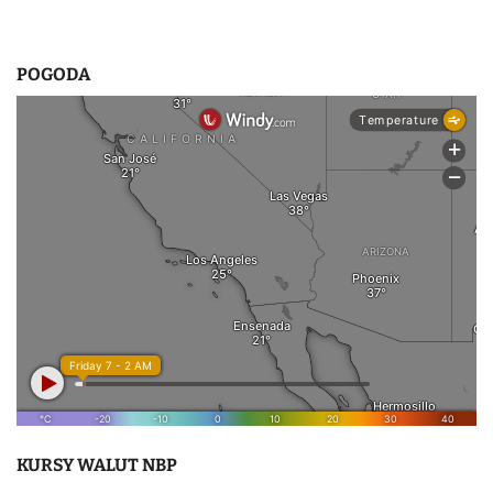
POGODA
KURSY WALUT NBP