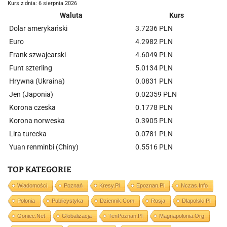
Kurs z dnia: 6 sierpnia 2026
Waluta
Kurs
Dolar amerykański
3.7236 PLN
Euro
4.2982 PLN
Frank szwajcarski
4.6049 PLN
Funt szterling
5.0134 PLN
Hrywna (Ukraina)
0.0831 PLN
Jen (Japonia)
0.02359 PLN
Korona czeska
0.1778 PLN
Korona norweska
0.3905 PLN
Lira turecka
0.0781 PLN
Yuan renminbi (Chiny)
0.5516 PLN
TOP KATEGORIE
Wiadomości
Poznań
Kresy.pl
Epoznan.pl
Nczas.info
Polonia
Publicystyka
Dziennik.com
Rosja
Dlapolski.pl
Goniec.net
Globalizacja
TenPoznan.pl
Magnapolonia.org