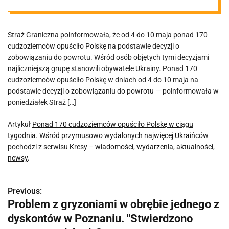
tygodnia.
Straż Graniczna poinformowała, że od 4 do 10 maja ponad 170
Wśród
cudzoziemców opuściło Polskę na podstawie decyzji o
zobowiązaniu do powrotu. Wśród osób objętych tymi decyzjami
przymusowo
najliczniejszą grupę stanowili obywatele Ukrainy. Ponad 170
cudzoziemców opuściło Polskę w dniach od 4 do 10 maja na
podstawie decyzji o zobowiązaniu do powrotu — poinformowała w
wydalonych
poniedziałek Straż […]
najwięcej
Artykuł
Ponad 170 cudzoziemców opuściło Polskę w ciągu
tygodnia. Wśród przymusowo wydalonych najwięcej Ukraińców
pochodzi z serwisu
Kresy – wiadomości, wydarzenia, aktualności,
Ukraińców
newsy
.
Previous:
N
Problem z gryzoniami w obrębie jednego z
a
dyskontów w Poznaniu. "Stwierdzono