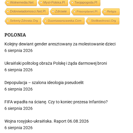
Wolnemedia.net
Mysl-Polska.pl
Twojapogoda.pl
Dobrewiadomosci.net.pl
Zdrowie
Prisonplanet.pl
Religia
Sekrety-Zdrowia.org
Gazetawarszawska.com
Stolikwolnosci.org
POLONIA
Kolejny dewiant gender aresztowany za molestowanie dzieci
6 sierpnia 2026
Ukraiński politolog obraża Polskę i żąda darmowej broni
6 sierpnia 2026
Depopulacja – szalona ideologia pseudoelit
6 sierpnia 2026
FIFA wpadła na ścianę. Czy to koniec prezesa Infantino?
6 sierpnia 2026
Wojna rosyjsko-ukraińska. Raport 06.08.2026
6 sierpnia 2026