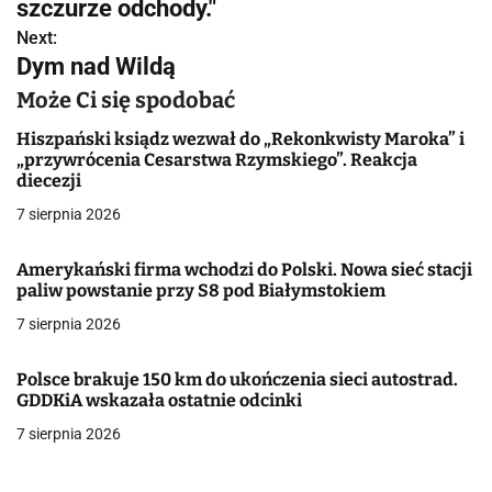
w
szczurze odchody."
Next:
i
Dym nad Wildą
g
Może Ci się spodobać
a
Hiszpański ksiądz wezwał do „Rekonkwisty Maroka” i
„przywrócenia Cesarstwa Rzymskiego”. Reakcja
c
diecezji
j
7 sierpnia 2026
a
Amerykański firma wchodzi do Polski. Nowa sieć stacji
paliw powstanie przy S8 pod Białymstokiem
w
7 sierpnia 2026
p
i
Polsce brakuje 150 km do ukończenia sieci autostrad.
GDDKiA wskazała ostatnie odcinki
s
7 sierpnia 2026
u