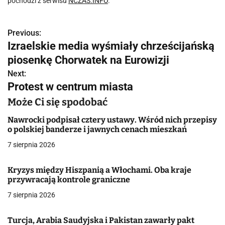
pochodzi z serwisu
NCZAS.INFO
.
Previous:
N
Izraelskie media wyśmiały chrześcijańską
a
piosenkę Chorwatek na Eurowizji
w
Next:
Protest w centrum miasta
i
Może Ci się spodobać
g
Nawrocki podpisał cztery ustawy. Wśród nich przepisy
a
o polskiej banderze i jawnych cenach mieszkań
7 sierpnia 2026
c
j
Kryzys między Hiszpanią a Włochami. Oba kraje
przywracają kontrole graniczne
a
7 sierpnia 2026
w
Turcja, Arabia Saudyjska i Pakistan zawarły pakt