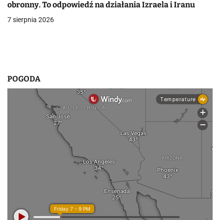
p
obronny. To odpowiedź na działania Izraela i Iranu
i
7 sierpnia 2026
s
u
POGODA