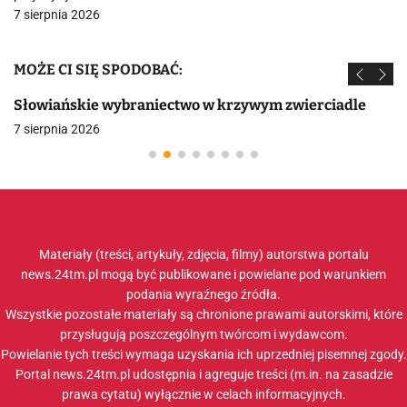
7 sierpnia 2026
MOŻE CI SIĘ SPODOBAĆ:
Słowiańskie wybraniectwo w krzywym zwierciadle
7 sierpnia 2026
Materiały (treści, artykuły, zdjęcia, filmy) autorstwa portalu
news.24tm.pl mogą być publikowane i powielane pod warunkiem
podania wyraźnego źródła.
Wszystkie pozostałe materiały są chronione prawami autorskimi, które
przysługują poszczególnym twórcom i wydawcom.
Powielanie tych treści wymaga uzyskania ich uprzedniej pisemnej zgody.
Portal news.24tm.pl udostępnia i agreguje treści (m.in. na zasadzie
prawa cytatu) wyłącznie w celach informacyjnych.