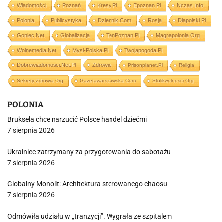
Wiadomości
Poznań
Kresy.pl
Epoznan.pl
Nczas.info
Polonia
Publicystyka
Dziennik.com
Rosja
Dlapolski.pl
Goniec.net
Globalizacja
TenPoznan.pl
Magnapolonia.org
Wolnemedia.net
Mysl-Polska.pl
Twojapogoda.pl
Dobrewiadomosci.net.pl
Zdrowie
Prisonplanet.pl
Religia
Sekrety-Zdrowia.org
Gazetawarszawska.com
Stolikwolnosci.org
POLONIA
Bruksela chce narzucić Polsce handel dziećmi
7 sierpnia 2026
Ukrainiec zatrzymany za przygotowania do sabotażu
7 sierpnia 2026
Globalny Monolit: Architektura sterowanego chaosu
7 sierpnia 2026
Odmówiła udziału w „tranzycji”. Wygrała ze szpitalem