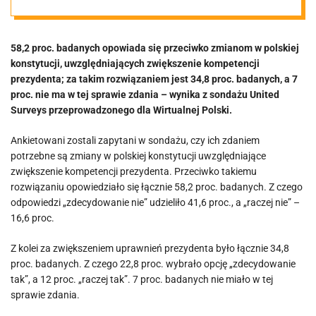
w konstytucji.
58,2 proc. badanych opowiada się przeciwko zmianom w polskiej
Za nieco ponad
konstytucji, uwzględniających zwiększenie kompetencji
prezydenta; za takim rozwiązaniem jest 34,8 proc. badanych, a 7
jedna trzecia
proc. nie ma w tej sprawie zdania – wynika z sondażu United
Surveys przeprowadzonego dla Wirtualnej Polski.
badanych
Ankietowani zostali zapytani w sondażu, czy ich zdaniem
potrzebne są zmiany w polskiej konstytucji uwzględniające
[SONDAŻ]
zwiększenie kompetencji prezydenta. Przeciwko takiemu
rozwiązaniu opowiedziało się łącznie 58,2 proc. badanych. Z czego
odpowiedzi „zdecydowanie nie” udzieliło 41,6 proc., a „raczej nie” –
16,6 proc.
Z kolei za zwiększeniem uprawnień prezydenta było łącznie 34,8
proc. badanych. Z czego 22,8 proc. wybrało opcję „zdecydowanie
tak”, a 12 proc. „raczej tak”. 7 proc. badanych nie miało w tej
sprawie zdania.