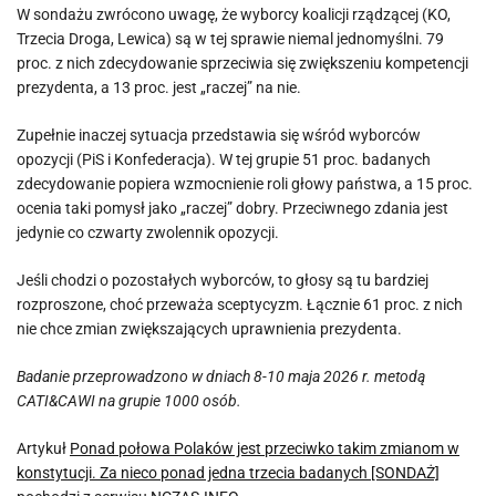
W sondażu zwrócono uwagę, że wyborcy koalicji rządzącej (KO,
Trzecia Droga, Lewica) są w tej sprawie niemal jednomyślni. 79
proc. z nich zdecydowanie sprzeciwia się zwiększeniu kompetencji
prezydenta, a 13 proc. jest „raczej” na nie.
Zupełnie inaczej sytuacja przedstawia się wśród wyborców
opozycji (PiS i Konfederacja). W tej grupie 51 proc. badanych
zdecydowanie popiera wzmocnienie roli głowy państwa, a 15 proc.
ocenia taki pomysł jako „raczej” dobry. Przeciwnego zdania jest
jedynie co czwarty zwolennik opozycji.
Jeśli chodzi o pozostałych wyborców, to głosy są tu bardziej
rozproszone, choć przeważa sceptycyzm. Łącznie 61 proc. z nich
nie chce zmian zwiększających uprawnienia prezydenta.
Badanie przeprowadzono w dniach 8-10 maja 2026 r. metodą
CATI&CAWI na grupie 1000 osób.
Artykuł
Ponad połowa Polaków jest przeciwko takim zmianom w
konstytucji. Za nieco ponad jedna trzecia badanych [SONDAŻ]