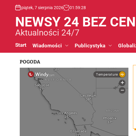
S
piątek, 7 sierpnia 2026
01
:
59
:
29
k
i
NEWSY 24 BEZ CE
p
t
Aktualności 24/7
o
c
Start
Wiadomości
Publicystyka
Globali
o
n
POGODA
t
e
n
t