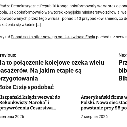
ładze Demokratycznej Republiki Konga poinformowały we wtorek o pon
bola. Jak poinformowało we wtorek kongijskie ministerstwo zdrowia,
powodowanych przez tego wirusa i ponad 513 przypadków śmierci, co do k
akażenia się właśnie […]
rtykuł
Ponad setka ofiar nowego ogniska wirusa Ebola
pochodzi z serwi
revious:
Next
N
Na to połączenie kolejowe czeka wielu
Pr
a
pasażerów. Na jakim etapie są
bib
w
przygotowania
Bib
Może Ci się spodobać
iszpański ksiądz wezwał do
Amerykański firma w
g
Rekonkwisty Maroka” i
Polski. Nowa sieć stac
przywrócenia Cesarstwa
powstanie przy S8 p
a
zymskiego”. Reakcja diecezji
Białymstokiem
 sierpnia 2026
7 sierpnia 2026
c