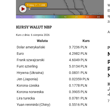
W
E
s
z
KURSY WALUT NBP
A
Kurs z dnia: 6 sierpnia 2026
Waluta
Kurs
Dolar amerykański
3.7236 PLN
P
Euro
4.2982 PLN
Frank szwajcarski
4.6049 PLN
Funt szterling
5.0134 PLN
Hrywna (Ukraina)
0.0831 PLN
i
Jen (Japonia)
0.02359 PLN
H
Korona czeska
0.1778 PLN
„
Korona norweska
0.3905 PLN
„
R
Lira turecka
0.0781 PLN
7
Yuan renminbi (Chiny)
0.5516 PLN