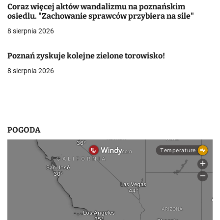
Coraz więcej aktów wandalizmu na poznańskim
w
osiedlu. "Zachowanie sprawców przybiera na sile"
8 sierpnia 2026
p
i
Poznań zyskuje kolejne zielone torowisko!
s
8 sierpnia 2026
u
POGODA