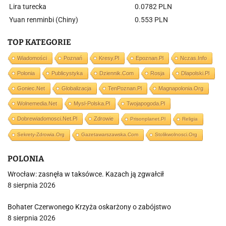
Lira turecka
0.0782 PLN
Yuan renminbi (Chiny)
0.553 PLN
TOP KATEGORIE
Wiadomości
Poznań
Kresy.pl
Epoznan.pl
Nczas.info
Polonia
Publicystyka
Dziennik.com
Rosja
Dlapolski.pl
Goniec.net
Globalizacja
TenPoznan.pl
Magnapolonia.org
Wolnemedia.net
Mysl-Polska.pl
Twojapogoda.pl
Dobrewiadomosci.net.pl
Zdrowie
Prisonplanet.pl
Religia
Sekrety-Zdrowia.org
Gazetawarszawska.com
Stolikwolnosci.org
POLONIA
Wrocław: zasnęła w taksówce. Kazach ją zgwałcił
8 sierpnia 2026
Bohater Czerwonego Krzyża oskarżony o zabójstwo
8 sierpnia 2026