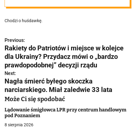
Konsumenci
Chodzi o huśdawkę.
proszeni są o
nieużywanie
Previous:
N
Rakiety do Patriotów i miejsce w kolejce
a
dla Ukrainy? Przydacz mówi o „bardzo
go, wyrzucenie
w
prawdopodobnej” decyzji rządu
lub zwrot do
Next:
i
Nagła śmierć byłego skoczka
g
narciarskiego. Miał zaledwie 33 lata
sklepu
a
Może Ci się spodobać
c
Lądowanie śmigłowca LPR przy centrum handlowym
pod Poznaniem
j
8 sierpnia 2026
a