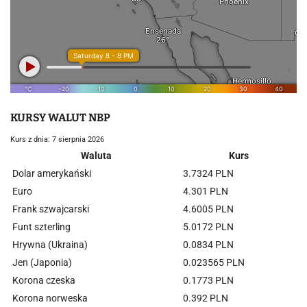
KURSY WALUT NBP
Kurs z dnia: 7 sierpnia 2026
Waluta
Kurs
Dolar amerykański
3.7324 PLN
Euro
4.301 PLN
Frank szwajcarski
4.6005 PLN
Funt szterling
5.0172 PLN
Hrywna (Ukraina)
0.0834 PLN
Jen (Japonia)
0.023565 PLN
Korona czeska
0.1773 PLN
Korona norweska
0.392 PLN