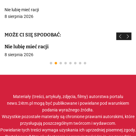
Nie lubię mieć racji
8 sierpnia 2026
MOŻE CI SIĘ SPODOBAĆ:
Nie lubię mieć racji
8 sierpnia 2026
Materiały (treści, artykuły, zdjęcia, filmy) autorstwa portalu
news.24tm.pl mogą być publikowane i powielane pod warunkiem
podania wyraźnego źródła.
Wszystkie pozostałe materiały są chronione prawami autorskimi, które
przysługują poszczególnym twórcom i wydawcom.
Powielanie tych treści wymaga uzyskania ich uprzedniej pisemnej zgody.