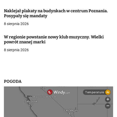
w
Naklejał plakaty na budynkach w centrum Poznania.
Posypały się mandaty
p
8 sierpnia 2026
i
s
W regionie powstanie nowy klub muzyczny. Wielki
powrót znanej marki
u
8 sierpnia 2026
POGODA