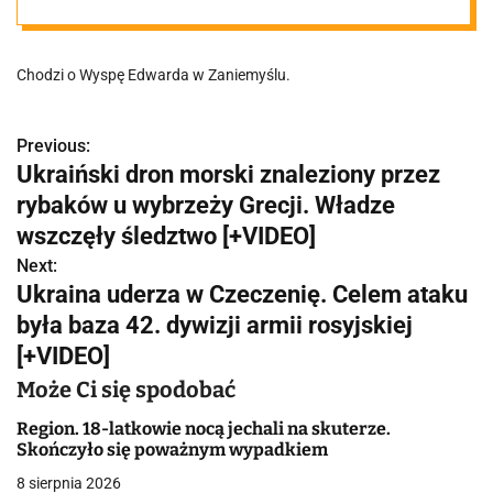
regionie wciąż
Chodzi o Wyspę Edwarda w Zaniemyślu.
zamknięta.
"Stan
Previous:
N
Ukraiński dron morski znaleziony przez
a
rybaków u wybrzeży Grecji. Władze
'niebieskiego'
w
wszczęły śledztwo [+VIDEO]
pomostu nie
Next:
i
Ukraina uderza w Czeczenię. Celem ataku
g
była baza 42. dywizji armii rosyjskiej
pozwala na jego
[+VIDEO]
a
użytkowanie"
Może Ci się spodobać
c
Region. 18-latkowie nocą jechali na skuterze.
j
Skończyło się poważnym wypadkiem
a
8 sierpnia 2026