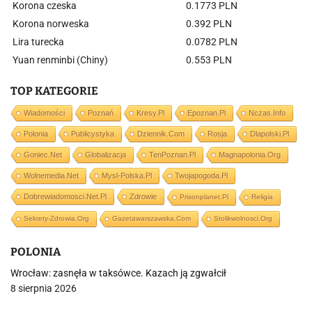
Korona czeska
0.1773 PLN
Korona norweska
0.392 PLN
Lira turecka
0.0782 PLN
Yuan renminbi (Chiny)
0.553 PLN
TOP KATEGORIE
Wiadomości
Poznań
Kresy.pl
Epoznan.pl
Nczas.info
Polonia
Publicystyka
Dziennik.com
Rosja
Dlapolski.pl
Goniec.net
Globalizacja
TenPoznan.pl
Magnapolonia.org
Wolnemedia.net
Mysl-Polska.pl
Twojapogoda.pl
Dobrewiadomosci.net.pl
Zdrowie
Prisonplanet.pl
Religia
Sekrety-Zdrowia.org
Gazetawarszawska.com
Stolikwolnosci.org
POLONIA
Wrocław: zasnęła w taksówce. Kazach ją zgwałcił
8 sierpnia 2026