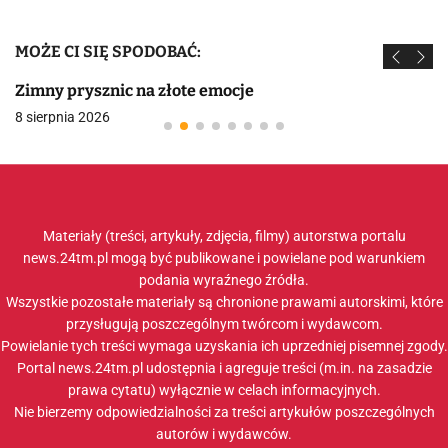
MOŻE CI SIĘ SPODOBAĆ:
Zimny prysznic na złote emocje
8 sierpnia 2026
Materiały (treści, artykuły, zdjęcia, filmy) autorstwa portalu
news.24tm.pl mogą być publikowane i powielane pod warunkiem
podania wyraźnego źródła.
Wszystkie pozostałe materiały są chronione prawami autorskimi, które
przysługują poszczególnym twórcom i wydawcom.
Powielanie tych treści wymaga uzyskania ich uprzedniej pisemnej zgody.
Portal news.24tm.pl udostępnia i agreguje treści (m.in. na zasadzie
prawa cytatu) wyłącznie w celach informacyjnych.
Nie bierzemy odpowiedzialności za treści artykułów poszczególnych
autorów i wydawców.