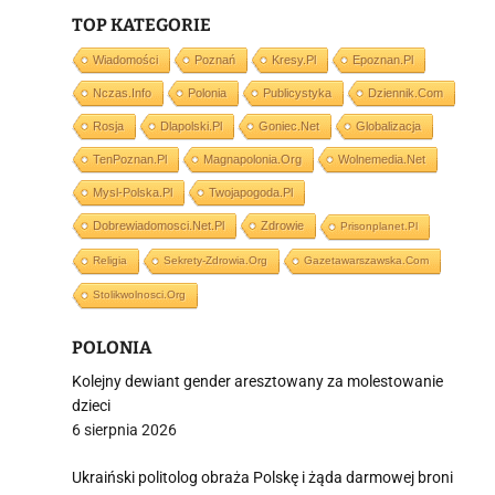
TOP KATEGORIE
Wiadomości
Poznań
Kresy.pl
Epoznan.pl
Nczas.info
Polonia
Publicystyka
Dziennik.com
i
Rosja
Dlapolski.pl
Goniec.net
Globalizacja
TenPoznan.pl
Magnapolonia.org
Wolnemedia.net
Mysl-Polska.pl
Twojapogoda.pl
Dobrewiadomosci.net.pl
Zdrowie
Prisonplanet.pl
Religia
Sekrety-Zdrowia.org
Gazetawarszawska.com
Stolikwolnosci.org
POLONIA
Kolejny dewiant gender aresztowany za molestowanie
dzieci
6 sierpnia 2026
Ukraiński politolog obraża Polskę i żąda darmowej broni