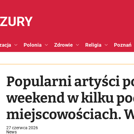
NZURY
zacja
Polonia
Zdrowie
Religia
Poznań
Popularni artyści p
weekend w kilku p
miejscowościach. 
koncerty za darmo!
27 czerwca 2026
News