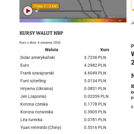
J
KURSY WALUT NBP
Kurs z dnia: 6 sierpnia 2026
P
Waluta
Kurs
Dolar amerykański
3.7236 PLN
Euro
4.2982 PLN
Frank szwajcarski
4.6049 PLN
i
Funt szterling
5.0134 PLN
K
Hrywna (Ukraina)
0.0831 PLN
o
Jen (Japonia)
0.02359 PLN
r
Korona czeska
0.1778 PLN
6
Korona norweska
0.3905 PLN
Lira turecka
0.0781 PLN
j
Yuan renminbi (Chiny)
0.5516 PLN