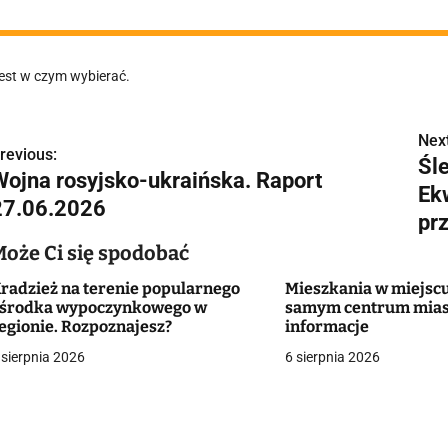
est w czym wybierać.
Next
N
revious:
Śle
Wojna rosyjsko-ukraińska. Raport
a
Ek
27.06.2026
w
pr
Może Ci się spodobać
radzież na terenie popularnego
Mieszkania w miejscu
g
środka wypoczynkowego w
samym centrum mias
egionie. Rozpoznajesz?
informacje
a
 sierpnia 2026
6 sierpnia 2026
c