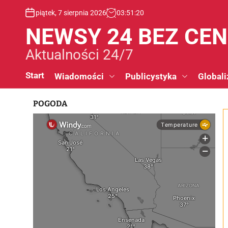
S
piątek, 7 sierpnia 2026
03
:
51
:
21
k
i
NEWSY 24 BEZ CE
p
t
Aktualności 24/7
o
c
Start
Wiadomości
Publicystyka
Globali
o
n
POGODA
t
e
n
t